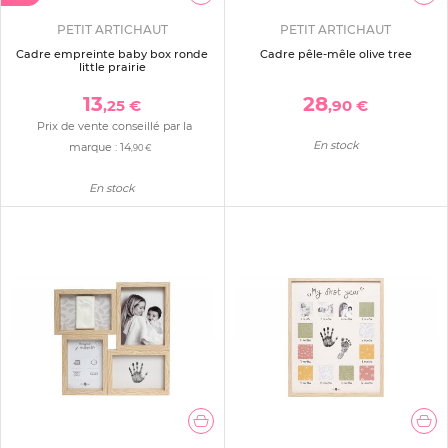
PETIT ARTICHAUT
PETIT ARTICHAUT
Cadre empreinte baby box ronde
Cadre pêle-mêle olive tree
little prairie
13
28
,25 €
,90 €
Prix de vente conseillé par la
En stock
marque :
14
,90 €
En stock