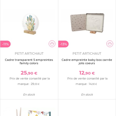
-11%
-13%
PETIT ARTICHAUT
PETIT ARTICHAUT
Cadre transparent 5 empreintes
Cadre empreinte baby box carrée
family colors
jolis coeurs
25
12
,90 €
,90 €
Prix de vente conseillé par la
Prix de vente conseillé par la
marque :
29
marque :
14
,00 €
,90 €
En stock
En stock