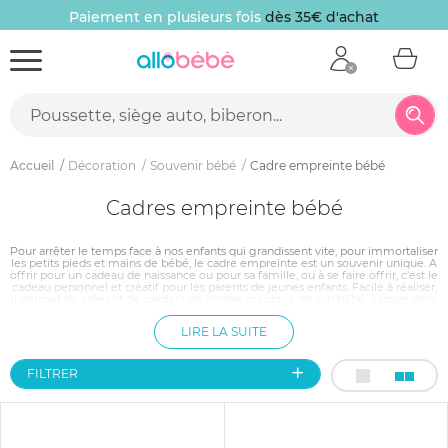
Paiement en plusieurs fois
dès 35€ d'achat
Accueil
Décoration
Souvenir bébé
Cadre empreinte bébé
Cadres empreinte bébé
Pour arrêter le temps face à nos enfants qui grandissent vite, pour immortaliser
les petits pieds et mains de bébé, le cadre empreinte est un souvenir unique. A
offrir pour un cadeau de naissance ou pour sa famille, ou à se faire offrir, c'est le
cadeau personnel et créatif pour les parents de jeunes enfants. Facile à réaliser,
il permet de créer et de garder une image magique de son bébé, à poser dans
le salon ou dans une chambre.
LIRE LA SUITE
FILTRER