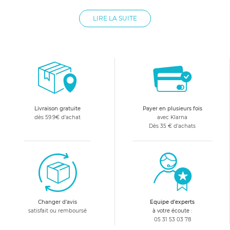
souvenir personnalisé et durable de votre bébé. Le cadre
empreinte bébé est rapide et facile à réaliser. Grâce à un
LIRE LA SUITE
mélange inoffensif pour votre bébé, vous obtiendrez
rapidement un moulage du pied ou de la main de votre
bébé, souvenir unique qui vous permet d'obtenir un cadre
original à petit prix. Du cadre classique Lilikim à l'originalité
du cadre Baby Art, le cadre empreinte convient également
parfaitement en tant que cadeau de naissance ou pour toute
autre occasion.
Livraison gratuite
Payer en plusieurs fois
dès 59.9€ d'achat
avec Klarna
Dès 35 € d'achats
Changer d'avis
Equipe d'experts
satisfait ou remboursé
à votre écoute :
05 31 53 03 78