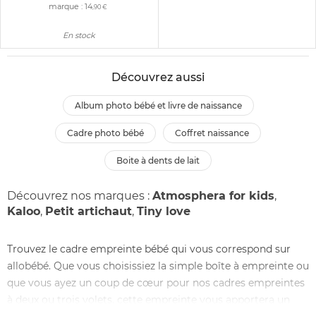
marque :
14
,90 €
En stock
Découvrez aussi
album photo bébé et livre de naissance
cadre photo bébé
coffret naissance
boite à dents de lait
Découvrez nos marques :
Atmosphera for kids
,
Kaloo
,
Petit artichaut
,
Tiny love
Trouvez le cadre empreinte bébé qui vous correspond sur
allobébé. Que vous choisissiez la simple boîte à empreinte ou
que vous ayez un coup de cœur pour nos cadres empreintes
à deux ou trois volets, cette empreinte vous apportera un