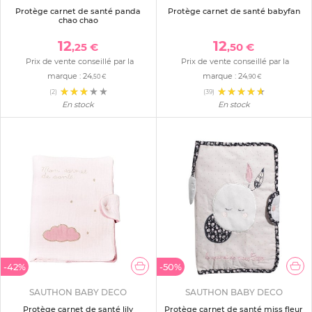
Protège carnet de santé panda
Protège carnet de santé babyfan
chao chao
12
12
,25 €
,50 €
Prix de vente conseillé par la
Prix de vente conseillé par la
marque :
24
marque :
24
,50 €
,90 €
(2)
(39)
En stock
En stock
-42%
-50%
SAUTHON BABY DECO
SAUTHON BABY DECO
Protège carnet de santé lily
Protège carnet de santé miss fleur