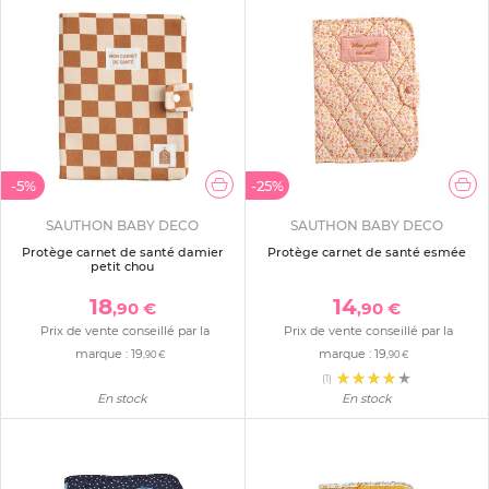
-5%
-25%
SAUTHON BABY DECO
SAUTHON BABY DECO
Protège carnet de santé damier
Protège carnet de santé esmée
petit chou
18
14
,90 €
,90 €
Prix de vente conseillé par la
Prix de vente conseillé par la
marque :
19
marque :
19
,90 €
,90 €
(1)
En stock
En stock