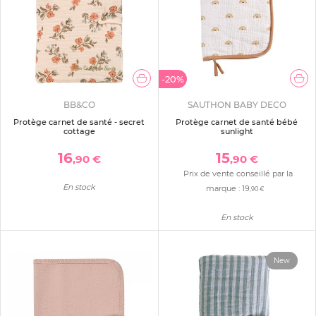
-20%
BB&CO
SAUTHON BABY DECO
Protège carnet de santé - secret
Protège carnet de santé bébé
cottage
sunlight
16
15
,90 €
,90 €
Prix de vente conseillé par la
En stock
marque :
19
,90 €
En stock
New