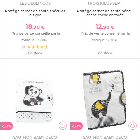
LES DEGLINGOS
TROIS KILOS SEPT
Protège carnet de santé spéculos
Protège carnet de santé bébé -
le tigre
cache cache en forêt
18
12
,90 €
,90 €
Prix de vente conseillé par la
Prix de vente conseillé par la
marque :
23
marque :
21
,90 €
,90 €
(9)
En stock
En stock
-50%
-50%
SAUTHON BABY DECO
SAUTHON BABY DECO