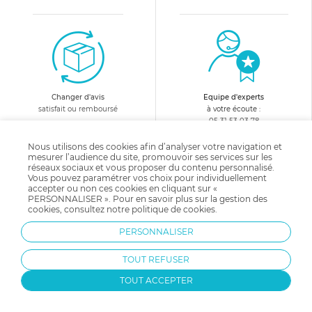
Changer d'avis
Equipe d'experts
satisfait ou remboursé
à votre écoute :
05 31 53 03 78
Nous utilisons des cookies afin d’analyser votre navigation et
10€ offerts
en vous abonnant
mesurer l’audience du site, promouvoir ses services sur les
réseaux sociaux et vous proposer du contenu personnalisé.
à notre newsletter !
Vous pouvez paramétrer vos choix pour individuellement
accepter ou non ces cookies en cliquant sur «
PERSONNALISER ». Pour en savoir plus sur la gestion des
cookies, consultez notre
politique de cookies
.
PERSONNALISER
Recevez avant tout le monde
TOUT REFUSER
nos avantages, offres et nouveautés !
TOUT ACCEPTER