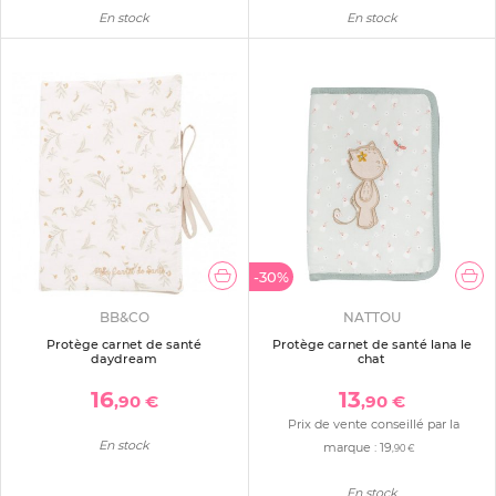
En stock
En stock
-30%
BB&CO
NATTOU
Protège carnet de santé
Protège carnet de santé lana le
daydream
chat
16
13
,90 €
,90 €
Prix de vente conseillé par la
En stock
marque :
19
,90 €
En stock