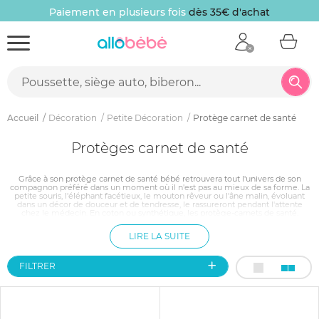
Paiement en plusieurs fois
dès 35€ d'achat
Accueil
Décoration
Petite Décoration
Protège carnet de santé
Protèges carnet de santé
Grâce à son protège carnet de santé bébé retrouvera tout l'univers de son
compagnon préféré dans un moment où il n'est pas au mieux de sa forme. La
petite souris, l'éléphant facétieux, le mouton rêveur ou l'âne malin, évoluant
dans un décor de douceur et de tendresse, le rassureront pendant l'attente
chez le médecin. En coton ou synthétique, les protège-carnets de santé,
joliment décorés, sont lavables en machine. Ainsi le carnet de santé restera
propre pendant les nombreuses années où il accompagnera l'enfant dans son
LIRE LA SUITE
parcours de soins.
FILTRER