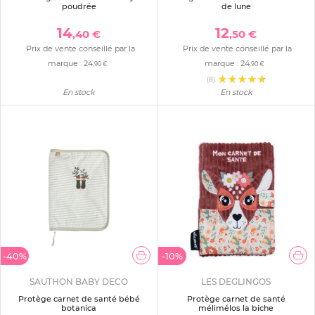
poudrée
de lune
14
12
,40 €
,50 €
Prix de vente conseillé par la
Prix de vente conseillé par la
marque :
24
marque :
24
,90 €
,90 €
(8)
En stock
En stock
-40%
-10%
SAUTHON BABY DECO
LES DEGLINGOS
Protège carnet de santé bébé
Protège carnet de santé
botanica
mélimélos la biche