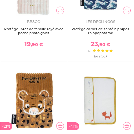
BB&CO
LES DEGLINGOS
Protège-livret de famille rayé avec
Protège carnet de santé hippipos
poche photo galet
l'hippopotame
19
23
,90 €
,90 €
(9)
En stock
-21%
-41%