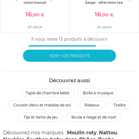
coton biscuit
beige - afternoon tea
16
16
,90 €
,90 €
En stock
En stock
Il vous reste
13
produits à découvrir
VOIR + DE PRODUITS
Découvrez aussi
tapis de chambre bébé
boîte à musique
coussin déco et matelas de sol
rideaux
tirelire
tipi et tente de jeu
boule à neige et de noel
Découvrez nos marques :
Moulin roty
,
Nattou
,