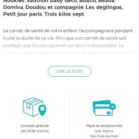
Noukies
,
Sauthon baby deco
,
Bb&co
,
Beaba
,
Domiva
,
Doudou et compagnie
,
Les deglingos
,
Petit jour paris
,
Trois kilos sept
Le carnet de santé de votre enfant l'accompagnera pendant
toute la durée de sa vie. Afin que son carnet de santé soit
protégé, une housse apparaît est alors indispensable. Le
protège carnet préservera le carnet de santé de votre enfant
et, il peut être un cadeau de naissance assez original.
allobébé vous propose toute une sélection de protège carnet
LIRE LA SUITE
de santé de différentes marques, couleurs et motifs, afin que
la housse carnet de santé bébé affiche son originalité. Alors
pourquoi pas mettre un peu plus de joie lors des visites chez
le médecin, en optant pour un protège carnet santé bébé
original ?
Livraison gratuite
Payer en plusieurs fois
dès 59.9€ d'achat
avec Klarna
Dès 35 € d'achats