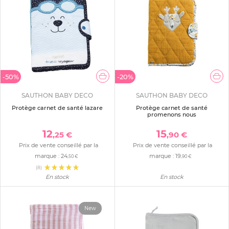
-50%
-20%
SAUTHON BABY DECO
SAUTHON BABY DECO
Protège carnet de santé lazare
Protège carnet de santé
promenons nous
12
15
,25 €
,90 €
Prix de vente conseillé par la
Prix de vente conseillé par la
marque :
24
marque :
19
,50 €
,90 €
(8)
En stock
En stock
New