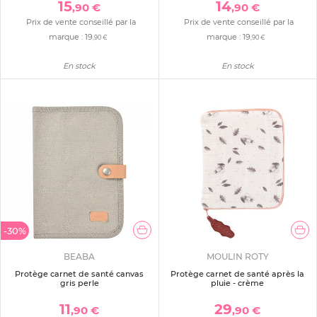
15
14
,90 €
,90 €
Prix de vente conseillé par la
Prix de vente conseillé par la
marque :
19
marque :
19
,90 €
,90 €
En stock
En stock
-30%
BEABA
MOULIN ROTY
Protège carnet de santé canvas
Protège carnet de santé après la
gris perle
pluie - crème
11
29
,90 €
,90 €