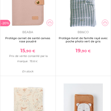
-20%
BEABA
BB&CO
Protège carnet de santé canvas
Protège-livret de famille rayé avec
rose poudré
poche photo vert de gris
15
19
,90 €
,90 €
Prix de vente conseillé par la
marque :
19
,90 €
En stock