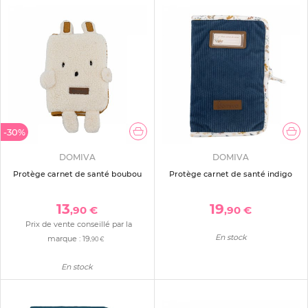
-30%
DOMIVA
DOMIVA
Protège carnet de santé boubou
Protège carnet de santé indigo
13
19
,90 €
,90 €
Prix de vente conseillé par la
En stock
marque :
19
,90 €
En stock