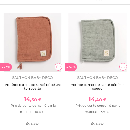
-23%
-24%
SAUTHON BABY DECO
SAUTHON BABY DECO
Protège carnet de santé bébé uni
Protège carnet de santé bébé uni
terracotta
sauge
14
14
,50 €
,40 €
Prix de vente conseillé par la
Prix de vente conseillé par la
marque :
18
marque :
18
,90 €
,90 €
En stock
En stock