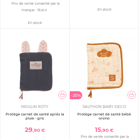
Prix de vente conseillé par la
En stock
marque :
16
,90 €
En stock
-20%
MOULIN ROTY
SAUTHON BABY DECO
Protège carnet de santé après la
Protège carnet de santé bébé
pluie - gris
orsino
29
15
,90 €
,90 €
Prix de vente conseillé par la