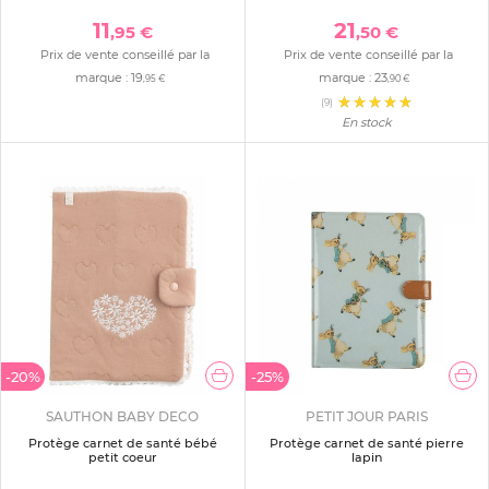
11
21
,95 €
,50 €
Prix de vente conseillé par la
Prix de vente conseillé par la
marque :
19
marque :
23
,95 €
,90 €
(9)
En stock
-20%
-25%
SAUTHON BABY DECO
PETIT JOUR PARIS
Protège carnet de santé bébé
Protège carnet de santé pierre
petit coeur
lapin