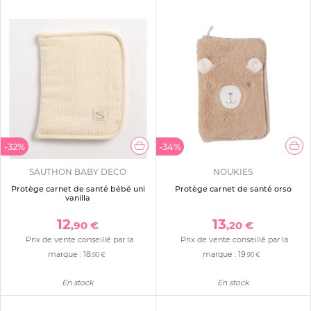
-32%
-34%
SAUTHON BABY DECO
NOUKIES
Protège carnet de santé bébé uni
Protège carnet de santé orso
vanilla
12
13
,90 €
,20 €
Prix de vente conseillé par la
Prix de vente conseillé par la
marque :
18
marque :
19
,90 €
,90 €
En stock
En stock