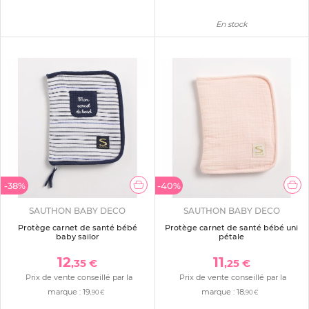
En stock
-38%
-40%
SAUTHON BABY DECO
SAUTHON BABY DECO
Protège carnet de santé bébé
Protège carnet de santé bébé uni
baby sailor
pétale
12
11
,35 €
,25 €
Prix de vente conseillé par la
Prix de vente conseillé par la
marque :
19
marque :
18
,90 €
,90 €