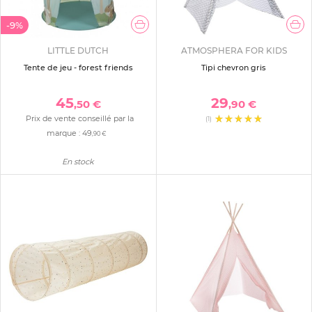
-9%
LITTLE DUTCH
ATMOSPHERA FOR KIDS
Tente de jeu - forest friends
Tipi chevron gris
45
29
,50 €
,90 €
Prix de vente conseillé par la
(1)
marque :
49
,90 €
En stock