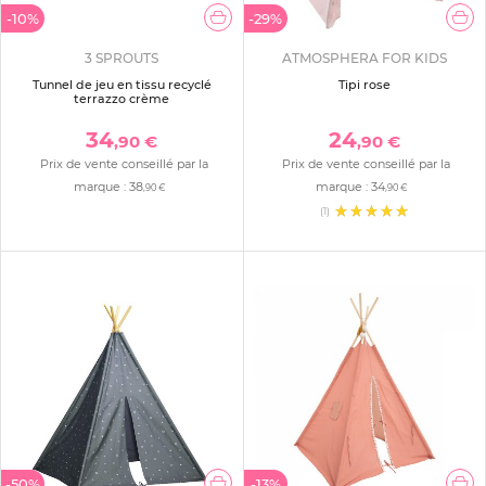
-10%
-29%
3 SPROUTS
ATMOSPHERA FOR KIDS
Tunnel de jeu en tissu recyclé
Tipi rose
terrazzo crème
34
24
,90 €
,90 €
Prix de vente conseillé par la
Prix de vente conseillé par la
marque :
38
marque :
34
,90 €
,90 €
(1)
-50%
-13%