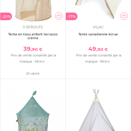
-20%
-17%
3 SPROUTS
VILAC
Tente en tissu enfant terrazzo
Tente canadienne écrue
crème
39
49
,90 €
,90 €
Prix de vente conseillé par la
Prix de vente conseillé par la
marque :
49
marque :
59
,90 €
,90 €
En stock