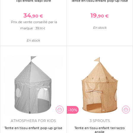
Tipi enfant wapi ocre
Tente en tissu enfant pop-up rose
34
19
,90 €
,90 €
Prix de vente conseillé par la
En stock
marque :
39
,90 €
En stock
-10%
ATMOSPHERA FOR KIDS
3 SPROUTS
Tente en tissu enfant pop-up grise
Tente en tissu enfant terrazzo
argile