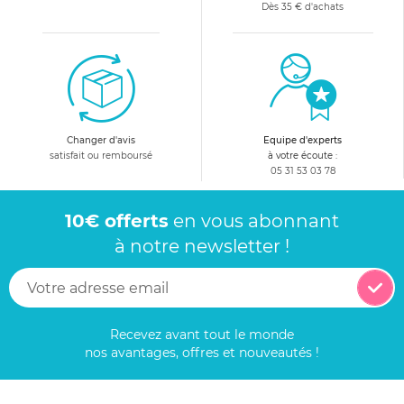
Dès 35 € d'achats
Changer d'avis
Equipe d'experts
satisfait ou remboursé
à votre écoute :
05 31 53 03 78
10€ offerts
en vous abonnant
à notre newsletter !
Recevez avant tout le monde
nos avantages, offres et nouveautés !