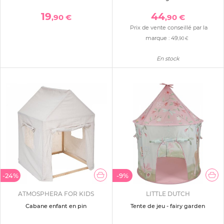
19
44
,90 €
,90 €
Prix de vente conseillé par la
marque :
49
,90 €
En stock
-24%
-9%
ATMOSPHERA FOR KIDS
LITTLE DUTCH
Cabane enfant en pin
Tente de jeu - fairy garden