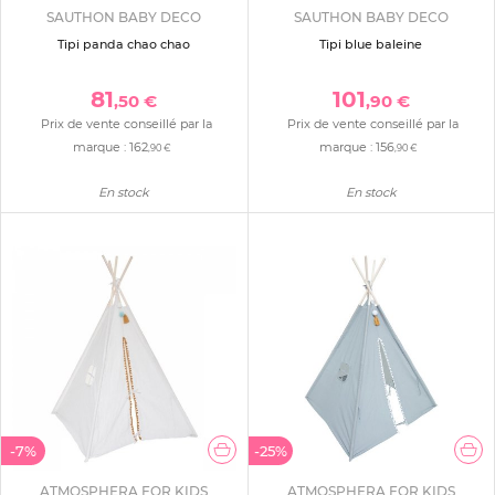
SAUTHON BABY DECO
SAUTHON BABY DECO
Tipi panda chao chao
Tipi blue baleine
81
101
,50 €
,90 €
Prix de vente conseillé par la
Prix de vente conseillé par la
marque :
162
marque :
156
,90 €
,90 €
En stock
En stock
-7%
-25%
ATMOSPHERA FOR KIDS
ATMOSPHERA FOR KIDS