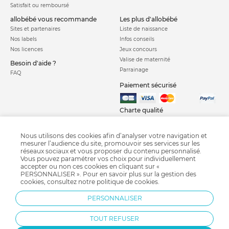
Satisfait ou remboursé
allobébé vous recommande
les plus d'allobébé
Sites et partenaires
Liste de naissance
Nos labels
Infos conseils
Nos licences
Jeux concours
Valise de maternité
Besoin d'aide ?
Parrainage
FAQ
Paiement sécurisé
Charte qualité
Nous utilisons des cookies afin d’analyser votre navigation et
mesurer l’audience du site, promouvoir ses services sur les
réseaux sociaux et vous proposer du contenu personnalisé.
Vous pouvez paramétrer vos choix pour individuellement
accepter ou non ces cookies en cliquant sur «
PERSONNALISER ». Pour en savoir plus sur la gestion des
Range pyjama
Fauteuil bébé
Fauteuil bébé
Tapis de chambre bébé
cookies, consultez notre
politique de cookies
.
Coffre à jouets
Coffret de naissance
Déco Atmosphera for Kids
PERSONNALISER
Déco Sauthon baby deco
Déco Moulin roty
TOUT REFUSER