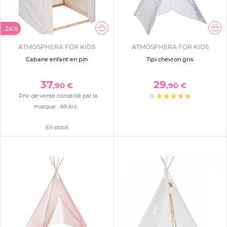
-24%
ATMOSPHERA FOR KIDS
ATMOSPHERA FOR KIDS
Cabane enfant en pin
Tipi chevron gris
37
29
,90 €
,90 €
Prix de vente conseillé par la
(1)
marque :
49
,90 €
En stock