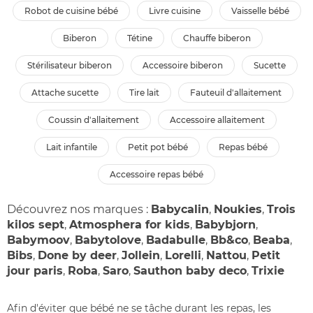
robot de cuisine bébé
livre cuisine
vaisselle bébé
biberon
tétine
chauffe biberon
stérilisateur biberon
accessoire biberon
sucette
attache sucette
tire lait
fauteuil d'allaitement
coussin d'allaitement
accessoire allaitement
lait infantile
petit pot bébé
repas bébé
accessoire repas bébé
Découvrez nos marques :
Babycalin
,
Noukies
,
Trois
kilos sept
,
Atmosphera for kids
,
Babybjorn
,
Babymoov
,
Babytolove
,
Badabulle
,
Bb&co
,
Beaba
,
Bibs
,
Done by deer
,
Jollein
,
Lorelli
,
Nattou
,
Petit
jour paris
,
Roba
,
Saro
,
Sauthon baby deco
,
Trixie
Afin d'éviter que bébé ne se tâche durant les repas, les