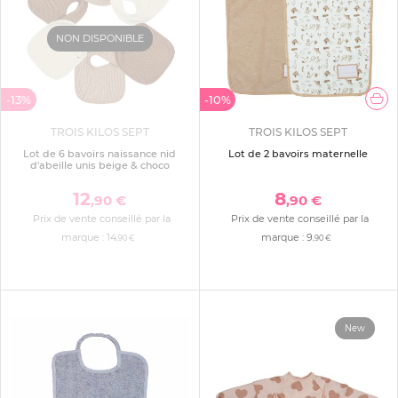
NON DISPONIBLE
-13%
-10%
TROIS KILOS SEPT
TROIS KILOS SEPT
Lot de 6 bavoirs naissance nid
Lot de 2 bavoirs maternelle
d'abeille unis beige & choco
12
8
,90 €
,90 €
Prix de vente conseillé par la
Prix de vente conseillé par la
marque :
14
marque :
9
,90 €
,90 €
New