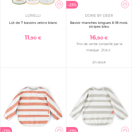
-23%
LORELLI
DONE BY DEER
Lot de 7 bavoirs velcro blanc
Bavoir manches longues 6-18 mois
stripes bleu
11
16
,90 €
,90 €
Prix de vente conseillé par la
marque :
21
,95 €
En stock
-23%
-23%