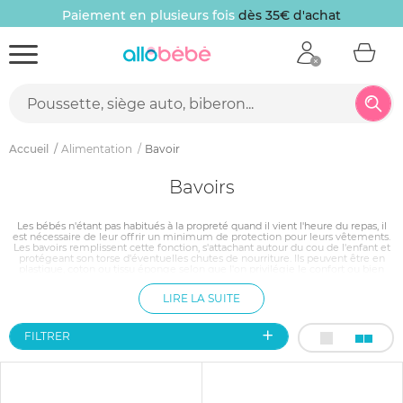
Paiement en plusieurs fois
dès 35€ d'achat
Accueil
Alimentation
Bavoir
Bavoirs
Les bébés n'étant pas habitués à la propreté quand il vient l'heure du repas, il
est nécessaire de leur offrir un minimum de protection pour leurs vêtements.
Les bavoirs remplissent cette fonction, s'attachant autour du cou de l'enfant et
protégeant son torse d'éventuelles chutes de nourriture. Ils peuvent être en
plastique, coton ou tissu éponge selon que l'on privilégie le confort ou bien
l'efficacité en terme de récupération des diverses projections d'aliments. La
forme classique est la plus répandue mais il existe aussi la forme bandana ou
LIRE LA SUITE
bien avec récupérateur.
FILTRER