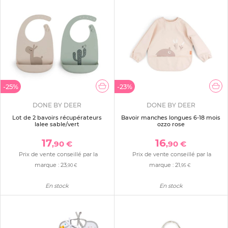
-25%
-23%
DONE BY DEER
DONE BY DEER
Lot de 2 bavoirs récupérateurs
Bavoir manches longues 6-18 mois
lalee sable/vert
ozzo rose
17
16
,90 €
,90 €
Prix de vente conseillé par la
Prix de vente conseillé par la
marque :
23
marque :
21
,90 €
,95 €
En stock
En stock