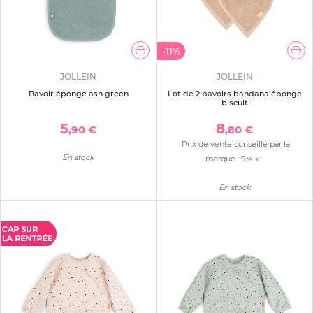
-11%
JOLLEIN
JOLLEIN
Bavoir éponge ash green
Lot de 2 bavoirs bandana éponge
biscuit
5
8
,90 €
,80 €
Prix de vente conseillé par la
En stock
marque :
9
,90 €
En stock