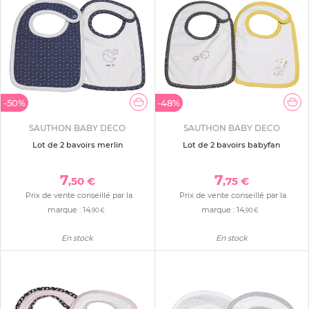
-50%
-48%
SAUTHON BABY DECO
SAUTHON BABY DECO
Lot de 2 bavoirs merlin
Lot de 2 bavoirs babyfan
7
7
,50 €
,75 €
Prix de vente conseillé par la
Prix de vente conseillé par la
marque :
14
marque :
14
,90 €
,90 €
En stock
En stock