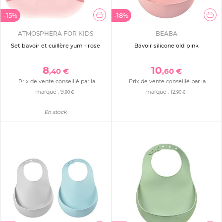
-15%
-18%
ATMOSPHERA FOR KIDS
BEABA
Set bavoir et cuillère yum - rose
Bavoir silicone old pink
8
10
,40 €
,60 €
Prix de vente conseillé par la
Prix de vente conseillé par la
marque :
9
marque :
12
,90 €
,90 €
En stock