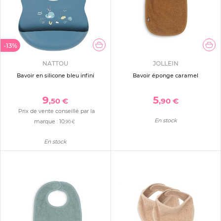
-13%
NATTOU
JOLLEIN
Bavoir en silicone bleu infini
Bavoir éponge caramel
9
5
,50 €
,90 €
Prix de vente conseillé par la
En stock
marque :
10
,90 €
En stock