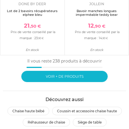
DONE BY DEER
JOLLEIN
Lot de 2 bavoirs récupérateurs
Bavoir manches longues
elphee bleu
imperméable teddy bear
21
12
,50 €
,90 €
Prix de vente conseillé par la
Prix de vente conseillé par la
marque :
23
marque :
14
,90 €
,90 €
En stock
En stock
Il vous reste
238
produits à découvrir
VOIR + DE PRODUITS
Découvrez aussi
chaise haute bébé
coussin et accessoire chaise haute
réhausseur de chaise
siège de table