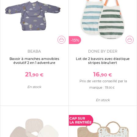
-15%
BEABA
DONE BY DEER
Bavoir à manches amovibles
Lot de 2 bavoirs avec élastique
évolutif 2 en 1 adventure
stripes bleu/vert
21
16
,90 €
,90 €
Prix de vente conseillé par la
En stock
marque :
19
,90 €
En stock