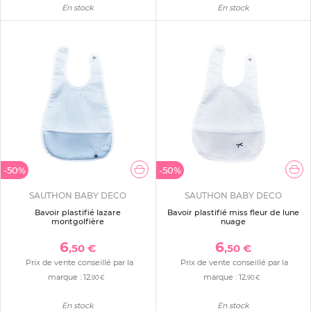
En stock
En stock
-50%
-50%
SAUTHON BABY DECO
SAUTHON BABY DECO
Bavoir plastifié lazare
Bavoir plastifié miss fleur de lune
montgolfière
nuage
6
6
,50 €
,50 €
Prix de vente conseillé par la
Prix de vente conseillé par la
marque :
12
marque :
12
,90 €
,90 €
En stock
En stock