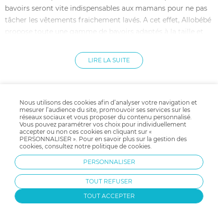
bavoirs seront vite indispensables aux mamans pour ne pas
tâcher les vêtements fraichement lavés. A cet effet, Allobébé
propose toute une gamme de bavoirs adaptés à la taille et
aux habitudes alimentaires de votre enfant : bavoir textile
avec ramasse miettes, bavoir rigide, bavoirs jetables…Grâce à
LIRE LA SUITE
cette gamme de bavoirs, les repas deviendront un vrai
moment de complicité entre vous et l'enfant.
Nous utilisons des cookies afin d’analyser votre navigation et
mesurer l’audience du site, promouvoir ses services sur les
réseaux sociaux et vous proposer du contenu personnalisé.
Vous pouvez paramétrer vos choix pour individuellement
accepter ou non ces cookies en cliquant sur «
PERSONNALISER ». Pour en savoir plus sur la gestion des
Livraison gratuite
Payer en plusieurs fois
cookies, consultez notre
politique de cookies
.
dès 59.9€ d'achat
avec Klarna
PERSONNALISER
Dès 35 € d'achats
TOUT REFUSER
TOUT ACCEPTER