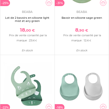
-25%
-31%
BEABA
BEABA
Lot de 2 bavoirs en silicone light
Bavoir en silicone sage green
mist et airy green
18
8
,00 €
,90 €
Prix de vente conseillé par la
Prix de vente conseillé par la
marque :
23
marque :
12
,90 €
,90 €
En stock
En stock
-22%
-18%