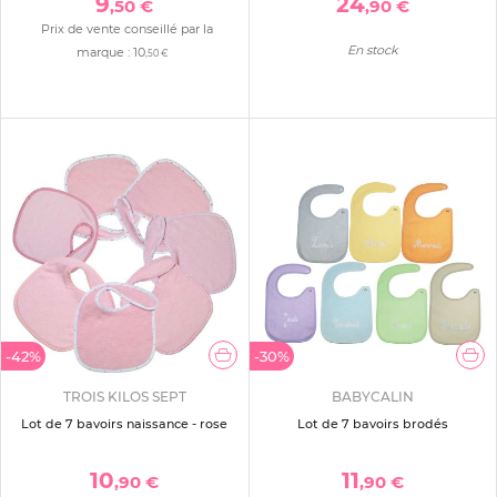
9
24
,50 €
,90 €
Prix de vente conseillé par la
En stock
marque :
10
,50 €
-42%
-30%
TROIS KILOS SEPT
BABYCALIN
Lot de 7 bavoirs naissance - rose
Lot de 7 bavoirs brodés
10
11
,90 €
,90 €