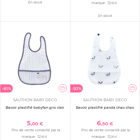
En stock
marque :
12
,90 €
En stock
-61%
-50%
SAUTHON BABY DECO
SAUTHON BABY DECO
Bavoir plastifié babyfan gris clair
Bavoir plastifié panda chao chao
5
6
,00 €
,50 €
Prix de vente conseillé par la
Prix de vente conseillé par la
marque :
12
marque :
12
,90 €
,90 €