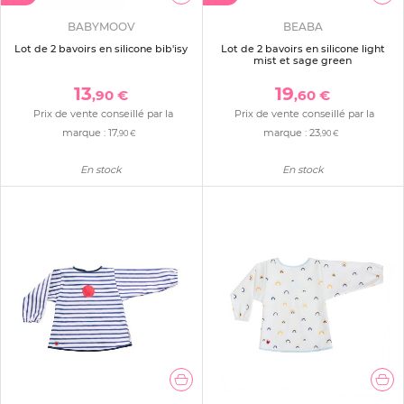
BABYMOOV
BEABA
Lot de 2 bavoirs en silicone bib'isy
Lot de 2 bavoirs en silicone light
mist et sage green
13
19
,90 €
,60 €
Prix de vente conseillé par la
Prix de vente conseillé par la
marque :
17
marque :
23
,90 €
,90 €
En stock
En stock