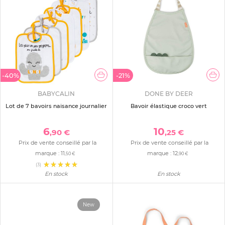
-40%
-21%
BABYCALIN
DONE BY DEER
Lot de 7 bavoirs naisance journalier
Bavoir élastique croco vert
6
10
,90 €
,25 €
Prix de vente conseillé par la
Prix de vente conseillé par la
marque :
11
marque :
12
,50 €
,90 €
(3)
En stock
En stock
New