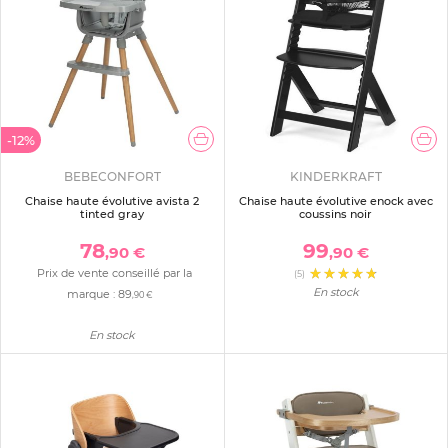
-12%
BEBECONFORT
KINDERKRAFT
Chaise haute évolutive avista 2
Chaise haute évolutive enock avec
tinted gray
coussins noir
78
99
,90 €
,90 €
Prix de vente conseillé par la
(5)
En stock
marque :
89
,90 €
En stock