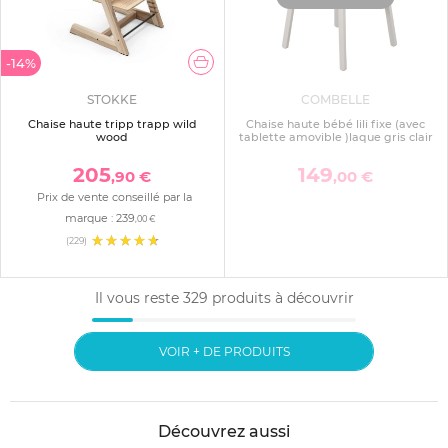
-14%
STOKKE
COMBELLE
Chaise haute tripp trapp wild
Chaise haute bébé lili fixe (avec
wood
tablette amovible )laque gris clair
205
149
,90 €
,00 €
Prix de vente conseillé par la
marque :
239
,00 €
(229)
Il vous reste
329
produits à découvrir
VOIR + DE PRODUITS
Découvrez aussi