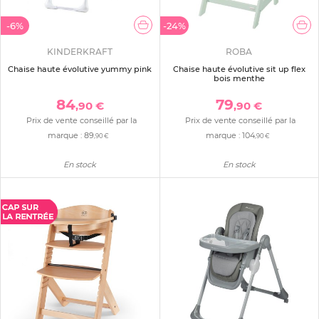
-6%
-24%
KINDERKRAFT
ROBA
Chaise haute évolutive yummy pink
Chaise haute évolutive sit up flex
bois menthe
84
79
,90 €
,90 €
Prix de vente conseillé par la
Prix de vente conseillé par la
marque :
89
marque :
104
,90 €
,90 €
En stock
En stock