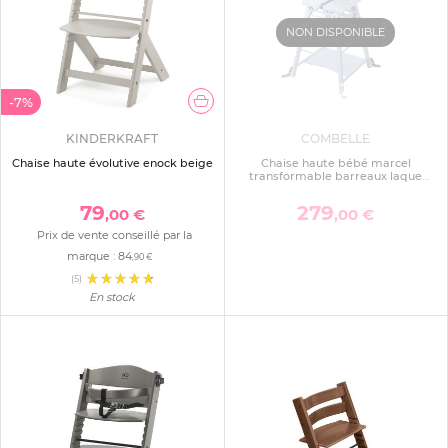
NON DISPONIBLE
-7%
KINDERKRAFT
COMBELLE
Chaise haute évolutive enock beige
Chaise haute bébé marcel
transformable barreaux laque
blanche
79
279
,00 €
,00 €
Prix de vente conseillé par la
marque :
84
,90 €
(5)
En stock