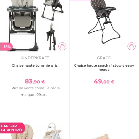
-15%
KINDERKRAFT
GRACO
Chaise haute tummie gris
Chaise haute snack n' stow sleepy
heads
83
49
,90 €
,00 €
Prix de vente conseillé par la
marque :
99
,00 €