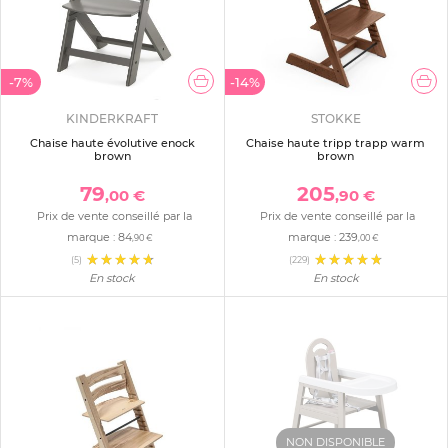
-7%
-14%
KINDERKRAFT
STOKKE
Chaise haute évolutive enock
Chaise haute tripp trapp warm
brown
brown
79
205
,00 €
,90 €
Prix de vente conseillé par la
Prix de vente conseillé par la
marque :
84
marque :
239
,90 €
,00 €
(5)
(229)
En stock
En stock
NON DISPONIBLE