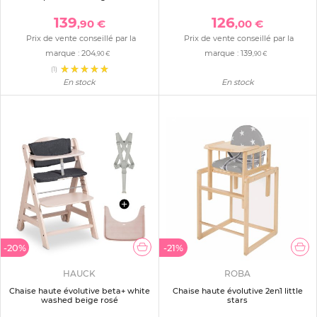
139
126
,90 €
,00 €
Prix de vente conseillé par la
Prix de vente conseillé par la
marque :
204
marque :
139
,90 €
,90 €
(1)
En stock
En stock
-20%
-21%
HAUCK
ROBA
Chaise haute évolutive beta+ white
Chaise haute évolutive 2en1 little
washed beige rosé
stars