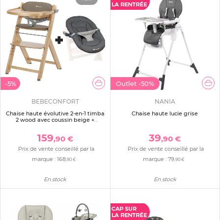
-5%
Outlet
-50%
BEBECONFORT
NANIA
Chaise haute évolutive 2-en-1 timba
Chaise haute lucie grise
2 wood avec coussin beige +
transat tinted graphite
159
39
,90 €
,90 €
Prix de vente conseillé par la
Prix de vente conseillé par la
marque :
168
marque :
79
,90 €
,90 €
En stock
En stock