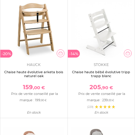
-20%
-14%
HAUCK
STOKKE
Chaise haute évolutive arketa bois
Chaise haute bébé évolutive tripp
naturel oak
trapp blanc
159
205
,00 €
,90 €
Prix de vente conseillé par la
Prix de vente conseillé par la
marque :
199
marque :
239
,90 €
,00 €
(229)
En stock
En stock