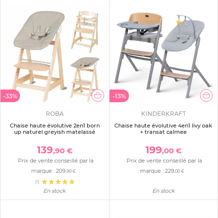
-33%
-13%
ROBA
KINDERKRAFT
Chaise haute évolutive 2en1 born
Chaise haute évolutive 4en1 livy oak
up naturel greyish matelassé
+ transat calmee
139
199
,90 €
,00 €
Prix de vente conseillé par la
Prix de vente conseillé par la
marque :
209
marque :
229
,90 €
,00 €
(1)
En stock
En stock