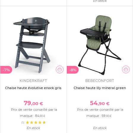
En stock
-7%
-8%
KINDERKRAFT
BEBECONFORT
Chaise haute évolutive enock gris
Chaise haute lily mineral green
79
54
,00 €
,90 €
Prix de vente conseillé par la
Prix de vente conseillé par la
marque :
84
marque :
59
,90 €
,90 €
(5)
En stock
En stock