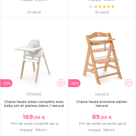
,00 €
,90 €
(5)
En stock
En stock
-15%
-18%
STOKKE
HAUCK
Chaise haute steps complète avec
Chaise haute évolutive alpha+
baby set et plateau blanc / natural
natural
169
89
,00 €
,90 €
Prix de vente conseillé par la
Prix de vente conseillé par la
marque :
199
marque :
109
,00 €
,90 €