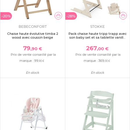
-20%
-28%
BEBECONFORT
STOKKE
Chaise haute évolutive timba 2
Pack chaise haute tripp trapp avec
wood avec coussin beige
son baby set et sa tablette vanilla
white
79
267
,90 €
,00 €
Prix de vente conseillé par la
Prix de vente conseillé par la
marque :
99
marque :
369
,90 €
,00 €
En stock
En stock