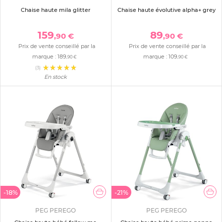
Chaise haute mila glitter
Chaise haute évolutive alpha+ grey
159
89
,90 €
,90 €
Prix de vente conseillé par la
Prix de vente conseillé par la
marque :
189
marque :
109
,90 €
,90 €
(3)
En stock
-18%
-21%
PEG PEREGO
PEG PEREGO