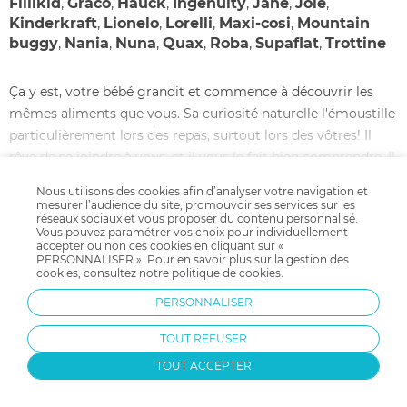
Fillikid
,
Graco
,
Hauck
,
Ingenuity
,
Jane
,
Joie
,
Kinderkraft
,
Lionelo
,
Lorelli
,
Maxi-cosi
,
Mountain
buggy
,
Nania
,
Nuna
,
Quax
,
Roba
,
Supaflat
,
Trottine
Ça y est, votre bébé grandit et commence à découvrir les
mêmes aliments que vous. Sa curiosité naturelle l'émoustille
particulièrement lors des repas, surtout lors des vôtres! Il
rêve de se joindre à vous, et il vous le fait bien comprendre. Il
est grand temps de commencer à partager ces moments
Nous utilisons des cookies afin d’analyser votre navigation et
familiaux autour de la même table. Pour éviter de vous
mesurer l’audience du site, promouvoir ses services sur les
LIRE LA SUITE
réseaux sociaux et vous proposer du contenu personnalisé.
transformer en contorsionniste, et aussi pour ne pas porter
Vous pouvez paramétrer vos choix pour individuellement
votre jeune enfant sur les genoux, utiliser une chaise haute
accepter ou non ces cookies en cliquant sur «
PERSONNALISER ». Pour en savoir plus sur la gestion des
pour bébé est vivement recommandé. Les fabricants
cookies, consultez notre
politique de cookies
.
débordent d'imagination pour nous proposer des chaises
PERSONNALISER
hautes évolutives pas cher de plus en plus pratiques et
design. Notre équipe spécialisée est allée rechercher les
TOUT REFUSER
meilleures chaises hautes bébé, et nous pouvons vous les
TOUT ACCEPTER
Livraison gratuite
Payer en plusieurs fois
proposer aux prix les plus accessibles. Cette large gamme de
dès 59.9€ d'achat
avec Klarna
chaises hautes offre différentes possibilités selon votre mode
Dès 35 € d'achats