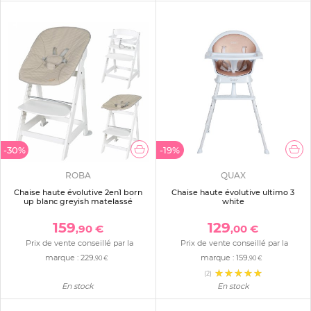
-30%
-19%
ROBA
QUAX
Chaise haute évolutive 2en1 born
Chaise haute évolutive ultimo 3
up blanc greyish matelassé
white
159
129
,90 €
,00 €
Prix de vente conseillé par la
Prix de vente conseillé par la
marque :
229
marque :
159
,90 €
,90 €
(2)
En stock
En stock