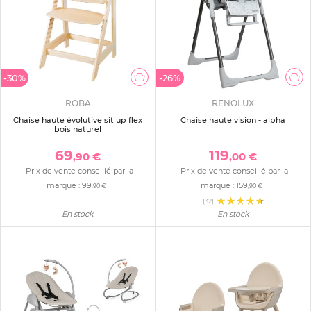
-30%
-26%
ROBA
RENOLUX
Chaise haute évolutive sit up flex
Chaise haute vision - alpha
bois naturel
69
119
,90 €
,00 €
Prix de vente conseillé par la
Prix de vente conseillé par la
marque :
99
marque :
159
,90 €
,90 €
(32)
En stock
En stock