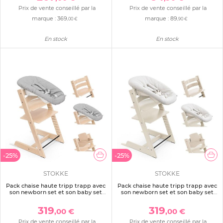
Prix de vente conseillé par la
Prix de vente conseillé par la
marque :
369
marque :
89
,00 €
,90 €
En stock
En stock
-25%
-25%
STOKKE
STOKKE
Pack chaise haute tripp trapp avec
Pack chaise haute tripp trapp avec
son newborn set et son baby set
son newborn set et son baby set
naturel
vanilla white
319
319
,00 €
,00 €
Prix de vente conseillé par la
Prix de vente conseillé par la