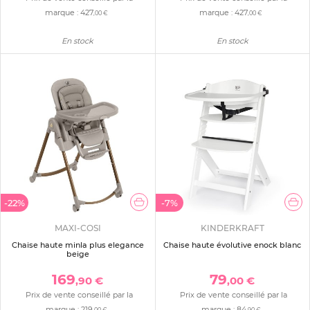
marque :
427
marque :
427
,00 €
,00 €
En stock
En stock
-22%
-7%
MAXI-COSI
KINDERKRAFT
Chaise haute minla plus elegance
Chaise haute évolutive enock blanc
beige
169
79
,90 €
,00 €
Prix de vente conseillé par la
Prix de vente conseillé par la
marque :
219
marque :
84