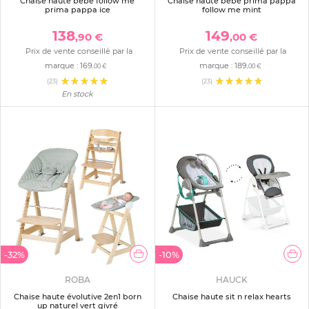
Chaise haute bébé follow me
Chaise haute bébé prima pappa
prima pappa ice
follow me mint
138
149
,90 €
,00 €
Prix de vente conseillé par la
Prix de vente conseillé par la
marque :
169
marque :
189
,00 €
,00 €
(23)
(23)
En stock
-32%
-10%
ROBA
HAUCK
Chaise haute évolutive 2en1 born
Chaise haute sit n relax hearts
up naturel vert givré