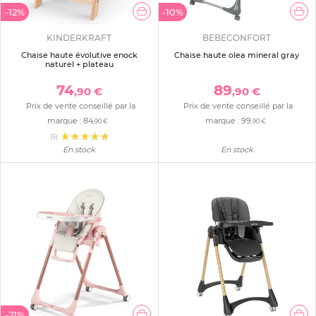
-12%
-10%
KINDERKRAFT
BEBECONFORT
Chaise haute évolutive enock
Chaise haute olea mineral gray
naturel + plateau
74
89
,90 €
,90 €
Prix de vente conseillé par la
Prix de vente conseillé par la
marque :
84
marque :
99
,90 €
,90 €
(5)
En stock
En stock
-21%