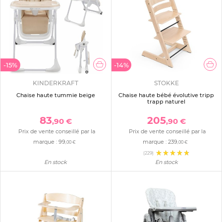
-15%
-14%
KINDERKRAFT
STOKKE
Chaise haute tummie beige
Chaise haute bébé évolutive tripp
trapp naturel
83
205
,90 €
,90 €
Prix de vente conseillé par la
Prix de vente conseillé par la
marque :
99
marque :
239
,00 €
,00 €
(229)
En stock
En stock