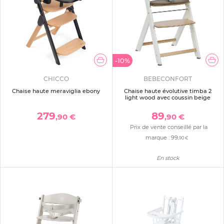
-10%
CHICCO
BEBECONFORT
Chaise haute meraviglia ebony
Chaise haute évolutive timba 2
light wood avec coussin beige
279
89
,90 €
,90 €
Prix de vente conseillé par la
marque :
99
,90 €
En stock