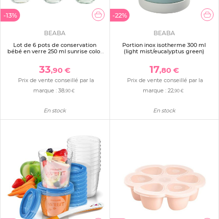
-13%
-22%
BEABA
BEABA
Lot de 6 pots de conservation
Portion inox isotherme 300 ml
bébé en verre 250 ml sunrise color
(light mist/eucalyptus green)
mix
33
17
,90 €
,80 €
Prix de vente conseillé par la
Prix de vente conseillé par la
marque :
38
marque :
22
,90 €
,90 €
En stock
En stock