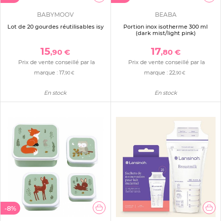
BABYMOOV
BEABA
Lot de 20 gourdes réutilisables isy
Portion inox isotherme 300 ml
(dark mist/light pink)
15
17
,90 €
,80 €
Prix de vente conseillé par la
Prix de vente conseillé par la
marque :
17
marque :
22
,90 €
,90 €
En stock
En stock
-8%