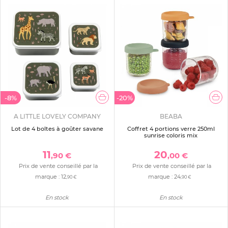
-8%
-20%
A LITTLE LOVELY COMPANY
BEABA
Lot de 4 boîtes à goûter savane
Coffret 4 portions verre 250ml
sunrise coloris mix
11
20
,90 €
,00 €
Prix de vente conseillé par la
Prix de vente conseillé par la
marque :
12
marque :
24
,90 €
,90 €
En stock
En stock