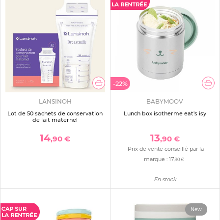
-22%
LANSINOH
BABYMOOV
Lot de 50 sachets de conservation
Lunch box isotherme eat's isy
de lait maternel
14
13
,90 €
,90 €
Prix de vente conseillé par la
marque :
17
,90 €
En stock
New