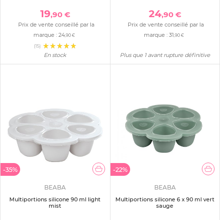
19
24
,90 €
,90 €
Prix de vente conseillé par la
Prix de vente conseillé par la
marque :
24
marque :
31
,90 €
,90 €
(15)
En stock
Plus que 1 avant rupture définitive
-35%
-22%
BEABA
BEABA
Multiportions silicone 90 ml light
Multiportions silicone 6 x 90 ml vert
mist
sauge