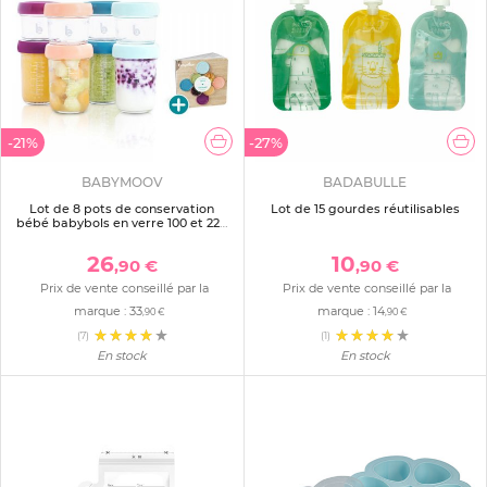
-21%
-27%
BABYMOOV
BADABULLE
Lot de 8 pots de conservation
Lot de 15 gourdes réutilisables
bébé babybols en verre 100 et 220
ml avec livre de recettes
26
10
,90 €
,90 €
Prix de vente conseillé par la
Prix de vente conseillé par la
marque :
33
marque :
14
,90 €
,90 €
(7)
(1)
En stock
En stock