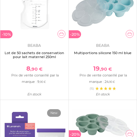
-10%
-20%
BEABA
BEABA
Lot de 50 sachets de conservation
Multiportions silicone 150 ml blue
pour lait maternel 250ml
8
19
,90 €
,90 €
Prix de vente conseillé par la
Prix de vente conseillé par la
marque :
9
marque :
24
,90 €
,90 €
(15)
En stock
En stock
New
-20%