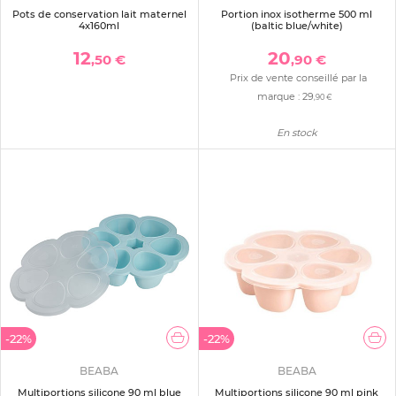
Pots de conservation lait maternel
Portion inox isotherme 500 ml
4x160ml
(baltic blue/white)
12
20
,50 €
,90 €
Prix de vente conseillé par la
marque :
29
,90 €
En stock
-22%
-22%
BEABA
BEABA
Multiportions silicone 90 ml blue
Multiportions silicone 90 ml pink