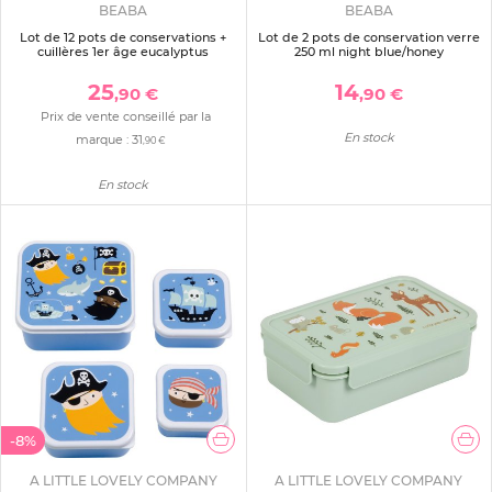
BEABA
BEABA
Lot de 12 pots de conservations +
Lot de 2 pots de conservation verre
cuillères 1er âge eucalyptus
250 ml night blue/honey
25
14
,90 €
,90 €
Prix de vente conseillé par la
En stock
marque :
31
,90 €
En stock
-8%
A LITTLE LOVELY COMPANY
A LITTLE LOVELY COMPANY