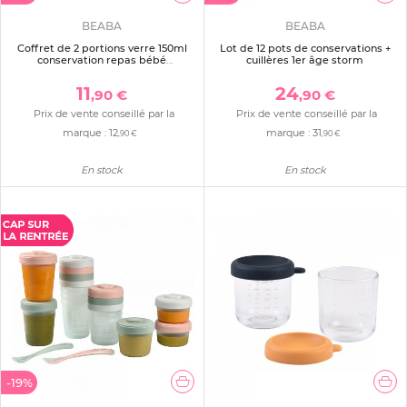
BEABA
BEABA
Coffret de 2 portions verre 150ml
Lot de 12 pots de conservations +
conservation repas bébé
cuillères 1er âge storm
mineral/vert sauge
11
24
,90 €
,90 €
Prix de vente conseillé par la
Prix de vente conseillé par la
marque :
12
marque :
31
,90 €
,90 €
En stock
En stock
-19%