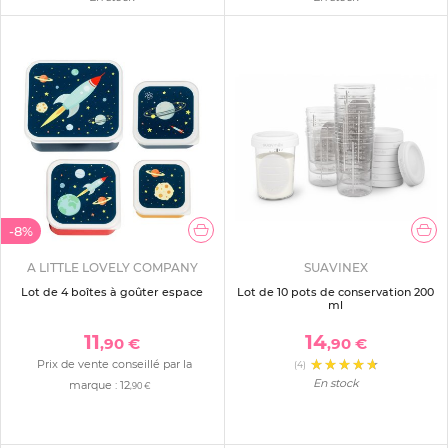
-8%
A LITTLE LOVELY COMPANY
SUAVINEX
Lot de 4 boîtes à goûter espace
Lot de 10 pots de conservation 200
ml
11
14
,90 €
,90 €
Prix de vente conseillé par la
(4)
En stock
marque :
12
,90 €