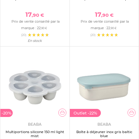
17
17
,90 €
,90 €
Prix de vente conseillé par la
Prix de vente conseillé par la
marque :
22
marque :
22
,90 €
,90 €
(20)
(20)
En stock
-20%
Outlet
-22%
BEABA
BEABA
Multiportions silicone 150 ml light
Boîte à déjeuner inox gris baltic
mist
blue