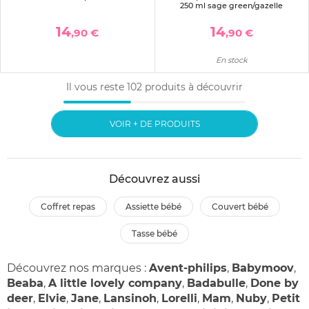
250 ml sage green/gazelle
14
14
,90 €
,90 €
En stock
Il vous reste
102
produits à découvrir
VOIR + DE PRODUITS
Découvrez aussi
coffret repas
assiette bébé
couvert bébé
tasse bébé
Découvrez nos marques :
Avent-philips
,
Babymoov
,
Beaba
,
A little lovely company
,
Badabulle
,
Done by
deer
,
Elvie
,
Jane
,
Lansinoh
,
Lorelli
,
Mam
,
Nuby
,
Petit