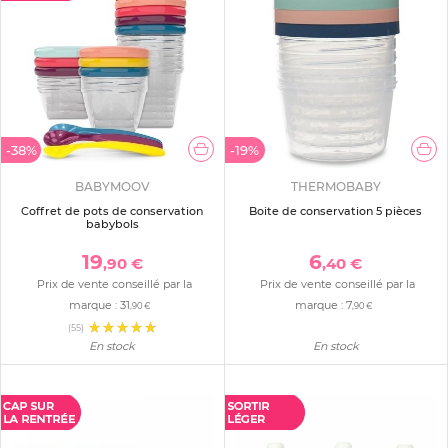
-38%
-19%
BABYMOOV
THERMOBABY
Coffret de pots de conservation
Boite de conservation 5 pièces
babybols
19
6
,90 €
,40 €
Prix de vente conseillé par la
Prix de vente conseillé par la
marque :
31
marque :
7
,90 €
,90 €
(55)
En stock
En stock