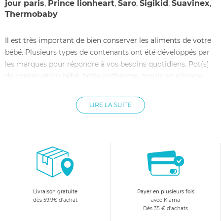
jour paris
,
Prince lionheart
,
Saro
,
Sigikid
,
Suavinex
,
Thermobaby
Il est très important de bien conserver les aliments de votre
bébé. Plusieurs types de contenants ont été développés par
les marques pour répondre à vos besoins quotidiens. Pot(s)
de conservation bébé, boîte isotherme, moule en silicone,
lunch box et gourde réutilisable seront vos alliés. Autant de
contenants qui permettent d’anticiper au mieux la semaine
LIRE LA SUITE
de votre tout-petit.
Les pots de conservation occupent une place de choix lors
des premiers mois de votre enfant. Ils permettent de
préserver efficacement les préparations culinaires de votre
bébé. Idéal pour y stocker vos purées, compotes et autres
plats. Ils sont parfaits pour accompagner la diversification
alimentaire de votre enfant … et bien plus encore. Les pots de
Livraison gratuite
Payer en plusieurs fois
conservation présentent de nombreux avantages. Ils
dès 59.9€ d'achat
avec Klarna
Dès 35 € d'achats
permettent de préserver les qualités nutritives des aliments,