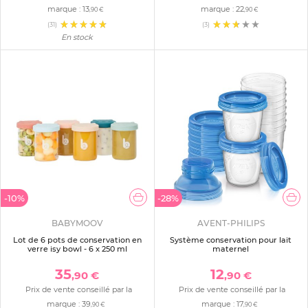
marque :
13
marque :
22
,90 €
,90 €
(31)
(3)
En stock
-10%
-28%
BABYMOOV
AVENT-PHILIPS
Lot de 6 pots de conservation en
Système conservation pour lait
verre isy bowl - 6 x 250 ml
maternel
35
12
,90 €
,90 €
Prix de vente conseillé par la
Prix de vente conseillé par la
marque :
39
marque :
17
,90 €
,90 €