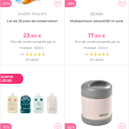
-27%
-28%
AVENT-PHILIPS
BEABA
Lot de 20 pots de conservation
Multiportions silicone150 ml pink
23
17
,90 €
,90 €
Prix de vente conseillé par la
Prix de vente conseillé par la
marque :
32
marque :
24
,90 €
,90 €
(76)
(15)
En stock
En stock
-11%
-22%