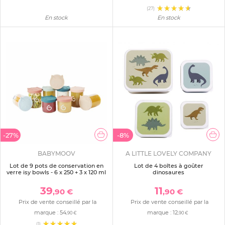
(27)
En stock
En stock
-27%
-8%
BABYMOOV
A LITTLE LOVELY COMPANY
Lot de 9 pots de conservation en
Lot de 4 boîtes à goûter
verre isy bowls - 6 x 250 + 3 x 120 ml
dinosaures
39
11
,90 €
,90 €
Prix de vente conseillé par la
Prix de vente conseillé par la
marque :
54
marque :
12
,90 €
,90 €
(1)