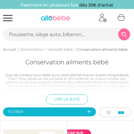
Paiement en plusieurs fois
dès 35€ d'achat
Accueil
Alimentation
Vaisselle bébé
Conservation aliments bébé
Conservation aliments bébé
Quoi de meilleur pour bébé qu'un petit plat fait maison à partir d'ingrédients
frais ? Pour préserver les aliments et les conserver au mieux il existe une
gamme de produits adaptée. Décliné dans différentes tailles et contenances,
ces contenants sont généralement conçus pour préserver le produit, sans
bisphénol-A par exemple, tout en facilitant son utilisation. Ainsi ils peuvent aller
au congélateur, passer au micro ondes ou encore au lave-vaisselle. Certains
sont même équipés d'un bec verseur ou encore d'un étiquette permettant de
LIRE LA SUITE
noter le produit contenu et la date de préparation.
FILTRER