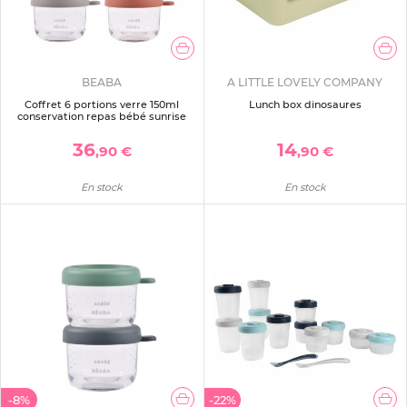
BEABA
A LITTLE LOVELY COMPANY
Coffret 6 portions verre 150ml
Lunch box dinosaures
conservation repas bébé sunrise
36
14
,90 €
,90 €
En stock
En stock
-8%
-22%