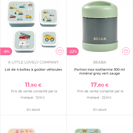
-8%
-22%
A LITTLE LOVELY COMPANY
BEABA
Lot de 4 boîtes à goûter véhicules
Portion inox isotherme 300 ml
minéral grey vert sauge
11
17
,90 €
,80 €
Prix de vente conseillé par la
Prix de vente conseillé par la
marque :
12
marque :
22
,90 €
,90 €
En stock
En stock