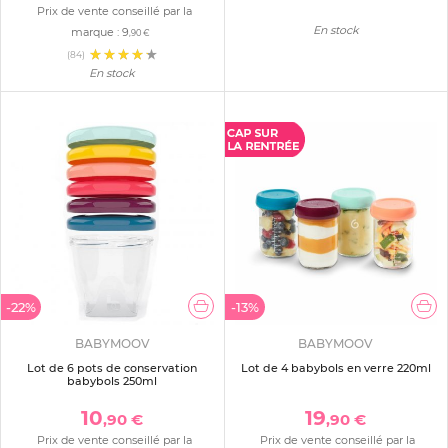
Prix de vente conseillé par la
En stock
marque :
9
,90 €
(84)
En stock
-22%
-13%
BABYMOOV
BABYMOOV
Lot de 6 pots de conservation
Lot de 4 babybols en verre 220ml
babybols 250ml
10
19
,90 €
,90 €
Prix de vente conseillé par la
Prix de vente conseillé par la