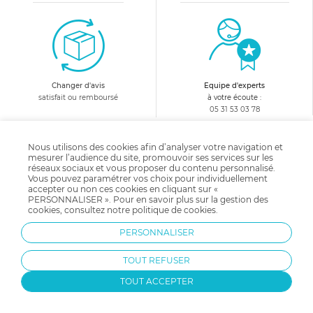
ils disposent d’un couvercle hermétique et se transportent
facilement au gré de vos déplacements en famille.
Quels critères prendre en compte dans le choix
de mes pots de conservation ?
Changer d'avis
Equipe d'experts
satisfait ou remboursé
à votre écoute :
05 31 53 03 78
Plusieurs critères doivent être considérés pour cibler le
contenant de conservation qui correspond le mieux à vos
10€ offerts
en vous abonnant
besoins. Certains produits comme les pots de conservation
Nous utilisons des cookies afin d’analyser votre navigation et
mesurer l’audience du site, promouvoir ses services sur les
sont parfaits pour la diversification alimentaire tandis que
à notre newsletter !
réseaux sociaux et vous proposer du contenu personnalisé.
Vous pouvez paramétrer vos choix pour individuellement
d’autres comme la lunch box ou la boîte isotherme s'utilisent
accepter ou non ces cookies en cliquant sur «
plus tard. La majorité des pots de conservation sont adaptés
PERSONNALISER ». Pour en savoir plus sur la gestion des
cookies, consultez notre
politique de cookies
.
à la congélation et au lave-vaisselle. La présence d’un
couvercle hermétique favorise la conservation et permet un
PERSONNALISER
Recevez avant tout le monde
transport en toute sécurité.
nos avantages, offres et nouveautés !
TOUT REFUSER
Pot de conservation bébé
TOUT ACCEPTER
Le pot de conservation remporte un franc succès auprès des
Contactez-nous !
parents. Il trouve tout son sens lors de la diversification