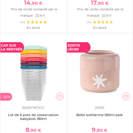
14
17
,90 €
,90 €
Prix de vente conseillé par la
Prix de vente conseillé par la
marque :
22
marque :
22
,90 €
,90 €
(20)
(20)
En stock
En stock
-10%
BABYMOOV
JANE
Lot de 6 pots de conservation
Boîte isotherme 550ml pale
babybols 180ml
8
9
,90 €
,90 €