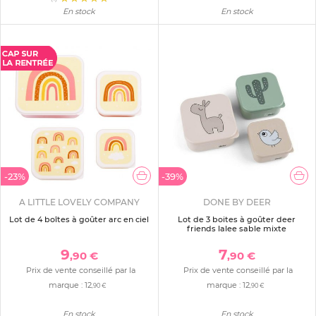
En stock
En stock
-23%
-39%
A LITTLE LOVELY COMPANY
DONE BY DEER
Lot de 4 boîtes à goûter arc en ciel
Lot de 3 boites à goûter deer
friends lalee sable mixte
9
7
,90 €
,90 €
Prix de vente conseillé par la
Prix de vente conseillé par la
marque :
12
marque :
12
,90 €
,90 €
En stock
En stock