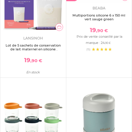
BEABA
Multiportions silicone 6 x 150 ml
vert sauge green
19
,90 €
Prix de vente conseillé par la
LANSINOH
marque :
24
,90 €
Lot de 5 sachets de conservation
de lait maternel en silicone
(15)
réutilisable
19
,90 €
En stock