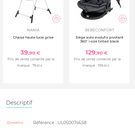
NANIA
BEBECONFORT
Chaise haute lucie grise
Siège auto evolufix pivotant
360° i-size tinted black
39
129
,90 €
,90 €
Prix de vente conseillé par la
Prix de vente conseillé par la
marque :
79
marque :
199
,90 €
,90 €
Descriptif
Référence :
UL050074658