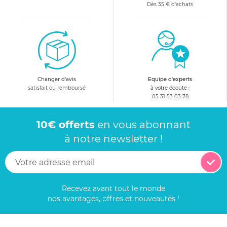
Dès 35 € d'achats
Changer d'avis
Equipe d'experts
satisfait ou remboursé
à votre écoute :
05 31 53 03 78
10€ offerts
en vous abonnant
à notre newsletter !
Recevez avant tout le monde
nos avantages, offres et nouveautés !