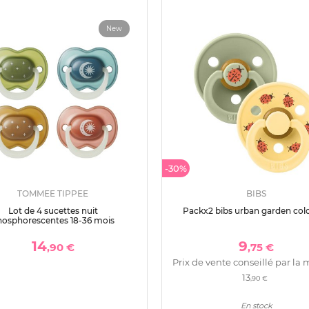
New
-30%
TOMMEE TIPPEE
BIBS
Lot de 4 sucettes nuit
Packx2 bibs urban garden colo
hosphorescentes 18-36 mois
14
9
,90 €
,75 €
Prix de vente conseillé par la 
13
,90 €
En stock