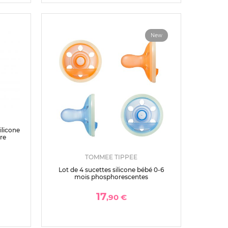
New
ilicone
ire
TOMMEE TIPPEE
Lot de 4 sucettes silicone bébé 0-6
mois phosphorescentes
17
,90 €