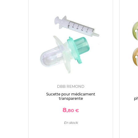
DBB REMOND
Sucette pour médicament
transparente
p
8
,80 €
En stock