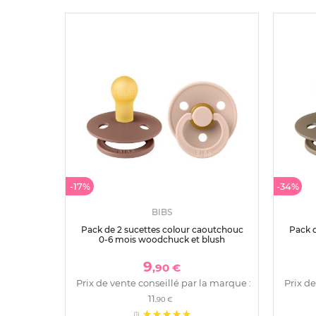
-17%
-34%
BIBS
Pack de 2 sucettes colour caoutchouc
Pack d
0-6 mois woodchuck et blush
9
,90 €
Prix de vente conseillé par la marque :
Prix de
11
,90 €
(1)