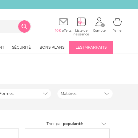
10€
offerts
Liste de
Compte
Panier
naissance
NT
SÉCURITÉ
BONS PLANS
LES IMPARFAITS
Formes
Matières
Trier
par
popularité