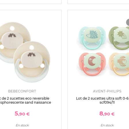
BEBECONFORT
AVENT-PHILIPS
t de 2 sucettes eco reversible
Lot de 2 sucettes ultra soft 0-
sphorescente sand naissance
scf094/11
5
8
,90 €
,90 €
En stock
En stock