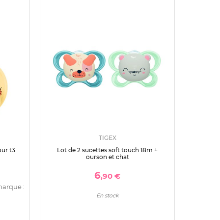
TIGEX
ur t3
Lot de 2 sucettes soft touch 18m +
ourson et chat
6
,90 €
marque :
En stock