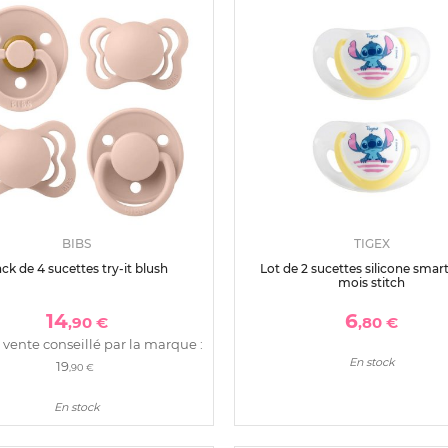
BIBS
TIGEX
ck de 4 sucettes try-it blush
Lot de 2 sucettes silicone smart
mois stitch
14
6
,90 €
,80 €
 vente conseillé par la marque :
En stock
19
,90 €
En stock