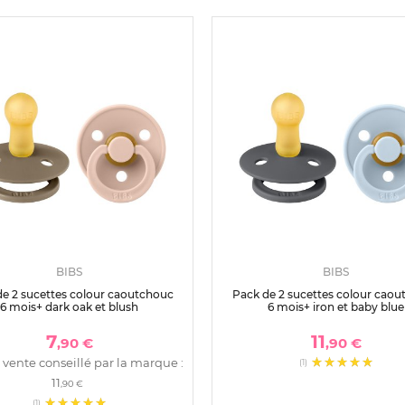
BIBS
BIBS
e 2 sucettes colour caoutchouc
Pack de 2 sucettes colour cao
6 mois+ dark oak et blush
6 mois+ iron et baby blue
7
11
,90 €
,90 €
 vente conseillé par la marque :
(1)
11
,90 €
(1)