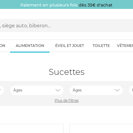
Paiement en plusieurs fois
dès 35€ d'achat
ION
ALIMENTATION
ÉVEIL ET JOUET
TOILETTE
VÊTEME
Sucettes
Âges
Âges
Plus de filtres