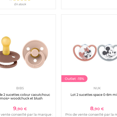
En stock
Outlet
-15%
BIBS
NUK
e 2 sucettes colour caoutchouc
Lot 2 sucettes space 0-6m mi
 mois+ woodchuck et blush
9
8
,90 €
,90 €
 vente conseillé par la marque :
Prix de vente conseillé par la 