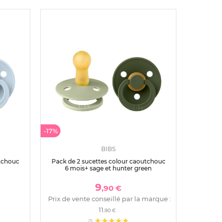
-17%
BIBS
utchouc
Pack de 2 sucettes colour caoutchouc
6 mois+ sage et hunter green
9
,90 €
Prix de vente conseillé par la marque :
11
,90 €
(1)