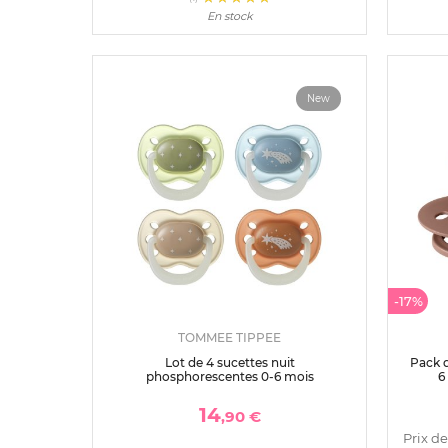
En stock
New
-17%
TOMMEE TIPPEE
Lot de 4 sucettes nuit
Pack d
phosphorescentes 0-6 mois
6
14
,90 €
Prix de