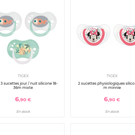
TIGEX
TIGEX
3 sucettes jour / nuit silicone 18-
2 sucettes physiologiques silic
36m mixte
m minnie
6
6
,90 €
,90 €
En stock
En stock