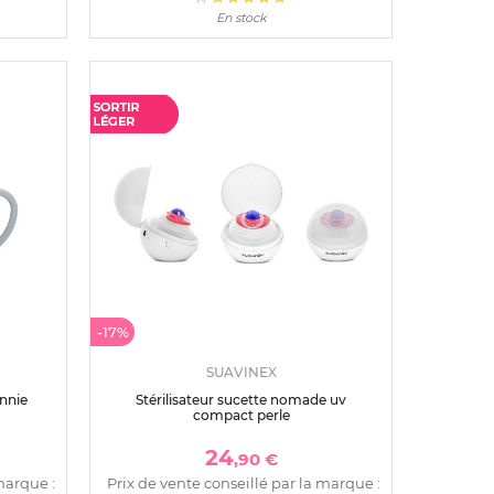
En stock
-17%
SUAVINEX
nnie
Stérilisateur sucette nomade uv
compact perle
24
,90 €
marque :
Prix de vente conseillé par la marque :