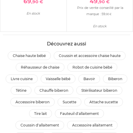
69
49
,90 €
,90 €
Prix de vente conseillé par la
En stock
marque :
59
,90 €
En stock
Découvrez aussi
chaise haute bébé
coussin et accessoire chaise haute
réhausseur de chaise
robot de cuisine bébé
livre cuisine
vaisselle bébé
bavoir
biberon
tétine
chauffe biberon
stérilisateur biberon
accessoire biberon
sucette
attache sucette
tire lait
fauteuil d'allaitement
coussin d'allaitement
accessoire allaitement