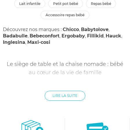
lait infantile
petit pot bébé
repas bébé
accessoire repas bébé
Découvrez nos marques :
Chicco
,
Babytolove
,
Badabulle
,
Bebeconfort
,
Ergobaby
,
Fillikid
,
Hauck
,
Inglesina
,
Maxi-cosi
Le siège de table et la chaise nomade : bébé
au cœur de la vie de famille
Il existe de nombreux articles de puériculture pour faire
participer bébé au repas. Avec les chaises hautes et les
LIRE LA SUITE
rehausseurs de chaise, le siège de table est également une
option intéressante pour les parents. Le siège de table est
composé d’une tablette amovible et se fixe sur la table grâce
à deux pinces aggripantes.