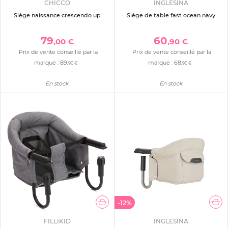
CHICCO
INGLESINA
Siège naissance crescendo up
Siège de table fast ocean navy
79
60
,00 €
,90 €
Prix de vente conseillé par la
Prix de vente conseillé par la
marque :
89
marque :
68
,90 €
,90 €
En stock
En stock
-12%
FILLIKID
INGLESINA