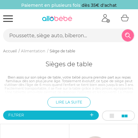
Paiement en plusieurs fois
dès 35€ d'achat
Accueil
Alimentation
Siège de table
Sièges de table
Bien assis sur son siège de table, votre bébé pourra prendre part aux repas
familiaux dès son plus jeune âge. Totalement évolutif, ce type de siège peut
s'utiliser dès l'âge de 6 mois quand l'enfant se tient bien assis jusqu'à ses 3 ans.
Facilement transportable, il se fixe sur la table grâce à des pinces agrippantes.
Une tablette amovible permet de disposer l'assiette et les couverts. La chaise
nomade se fixe directement sur une chaise classique. Elle maintient l'enfant
tout en le laissant libre de ses mouvements.
LIRE LA SUITE
FILTRER