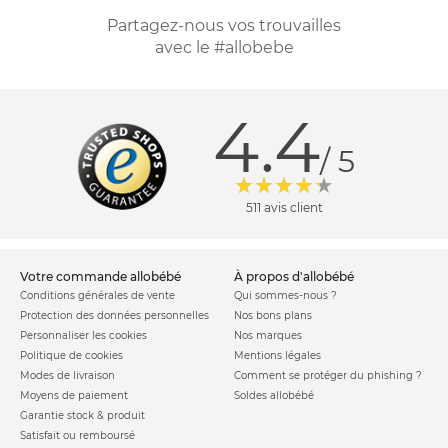
arcs-en-ciel, des rayures vous trouverez celle qui
Partagez-nous vos trouvailles
correspondra à vos goûts ! Nous vous proposons également
avec le #allobebe
les
sièges de table Chicco
et les
sièges de table Inglesina
, sur
lesquels vos enfants participeront au repas en famille
activement !
4.4
/ 5
511 avis client
votre commande allobébé
à propos d'allobébé
Conditions générales de vente
Qui sommes-nous ?
Protection des données personnelles
Nos bons plans
Personnaliser les cookies
Nos marques
Politique de cookies
Mentions légales
Modes de livraison
Comment se protéger du phishing ?
Moyens de paiement
Soldes allobébé
Garantie stock & produit
Satisfait ou remboursé