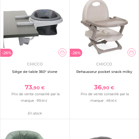
-26%
-26%
CHICCO
CHICCO
Siège de table 360° stone
Rehausseur pocket snack milky
73
36
,90 €
,90 €
Prix de vente conseillé par la
Prix de vente conseillé par la
marque :
99
marque :
49
,90 €
,90 €
En stock