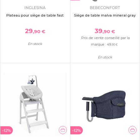
INGLESINA
BEBECONFORT
Plateau pour siège de table fast
Siège de table malva mineral gray
29
39
,90 €
,90 €
Prix de vente conseillé par la
En stock
marque :
49
,90 €
En stock
-12%
-12%