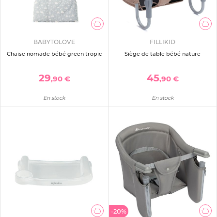
BABYTOLOVE
FILLIKID
Chaise nomade bébé green tropic
Siège de table bébé nature
29
45
,90 €
,90 €
En stock
En stock
-20%