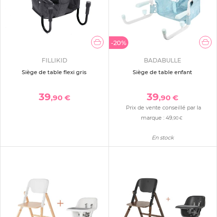
-20%
FILLIKID
BADABULLE
Siège de table flexi gris
Siège de table enfant
39
39
,90 €
,90 €
Prix de vente conseillé par la
marque :
49
,90 €
En stock