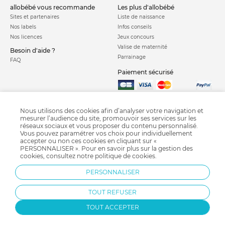
allobébé vous recommande
les plus d'allobébé
Sites et partenaires
Liste de naissance
Nos labels
Infos conseils
Nos licences
Jeux concours
Valise de maternité
Besoin d'aide ?
Parrainage
FAQ
Paiement sécurisé
Charte qualité
Nous utilisons des cookies afin d’analyser votre navigation et
mesurer l’audience du site, promouvoir ses services sur les
réseaux sociaux et vous proposer du contenu personnalisé.
Vous pouvez paramétrer vos choix pour individuellement
accepter ou non ces cookies en cliquant sur «
PERSONNALISER ». Pour en savoir plus sur la gestion des
cookies, consultez notre
politique de cookies
.
Chaise haute
Chauffe biberon
Coussin d'allaitement
Tétine
PERSONNALISER
Stérilisateur biberon
Biberon
Bavoir
TOUT REFUSER
TOUT ACCEPTER
Protection par reCAPTCHA