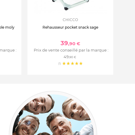
CHICCO
ble moly
Rehausseur pocket snack sage
39
,90 €
 marque :
Prix de vente conseillé par la marque :
49
,90 €
(1)