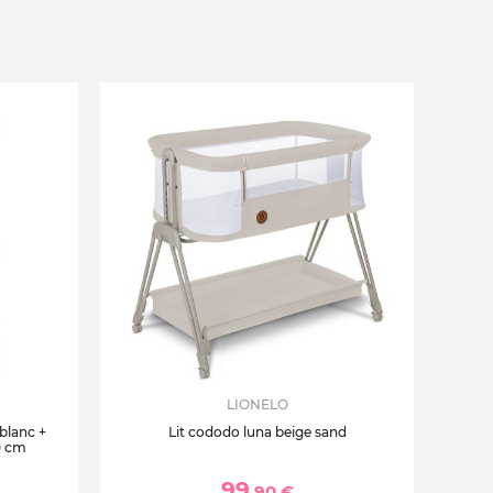
LIONELO
 blanc +
Lit cododo luna beige sand
0 cm
99
,90 €