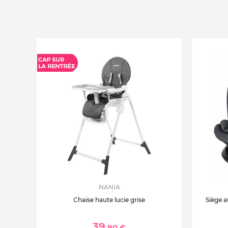
NANIA
Chaise haute lucie grise
Siège a
39
,90 €