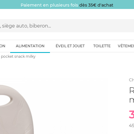
Paiement en plusieurs fois
dès 35€ d'achat
ION
ALIMENTATION
ÉVEIL ET JOUET
TOILETTE
VÊTEME
 pocket snack milky
C
R
m
4