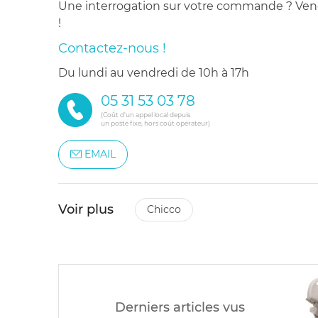
Une interrogation sur votre commande ? Venez
!
Contactez-nous !
du lundi au vendredi de 10h à 17h
05 31 53 03 78
(Coût d'un appel local depuis
un poste fixe, hors coût opérateur)
EMAIL
Voir plus
chicco
Derniers articles vus