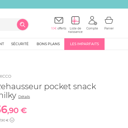
10€
offerts
Liste de
Compte
Panier
naissance
NT
SÉCURITÉ
BONS PLANS
LES IMPARFAITS
HICCO
ehausseur pocket snack
ilky
Détails
36
,90 €
9
,90 €