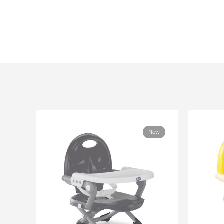
Convient aux enfants de 6 à 36 mois
Dimensions dépliées : L32 x l36 x H35.5/49 c
Dimensions pliées : L32 x l36 x H11 cm
Poids : 2 kg
New