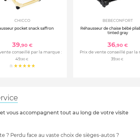
CHICCO
BEBECONFORT
usseur pocket snack saffron
Réhausseur de chaise bébé plia
tinted gray
39
36
,90 €
,90 €
 vente conseillé par la marque :
Prix de vente conseillé par la
49
39
,90 €
,90 €
(1)
rvice
 et vous accompagnent tout au long de votre visite
te ? Perdu face au vaste choix de sièges-autos ?