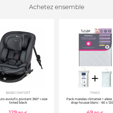
Achetez ensemble
BEBECONFORT
TINEO
uto evolufix pivotant 360° i-size
Pack matelas climatisé + alèse
tinted black
drap housse blanc - 60 x 12
129
49
,90 €
,90 €