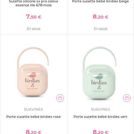
Sucette silicone sx pro colour
Porte sucette bébé birdies beige
essence lila 6/18 mois
7
8
,50 €
,20 €
En stock
En stock
SUAVINEX
SUAVINEX
Porte sucette bébé birdies rose
Porte sucette bébé birdies vert
8
8
,20 €
,20 €