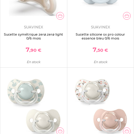
SUAVINEX
SUAVINEX
Sucette symétrique zerø.zerø light
Sucette silicone sx pro colour
0/6 mois
essence bleu 0/6 mois
7
7
,90 €
,50 €
En stock
En stock