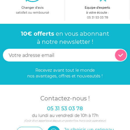
Changer d'avis
Equipe d'experts
satisfait ou remboursé
à votre écoute :
05 31 53 03 78
10€ offerts
en vous abonnant
à notre newsletter !
Recevez avant tout le monde
nos avantages, offres et nouveautés !
Contactez-nous !
05 31 53 03 78
du lundi au vendredi de 10h à 17h
(Coût d'un appel local depuis un poste fixe, hors coût opérateur)
Je choisis un créneau