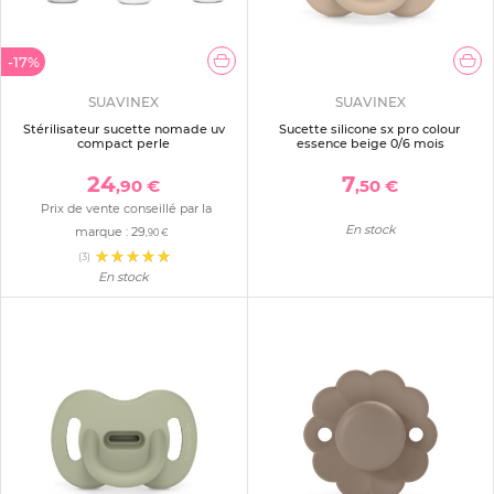
-17%
SUAVINEX
SUAVINEX
Stérilisateur sucette nomade uv
Sucette silicone sx pro colour
compact perle
essence beige 0/6 mois
24
7
,90 €
,50 €
Prix de vente conseillé par la
En stock
marque :
29
,90 €
(3)
En stock