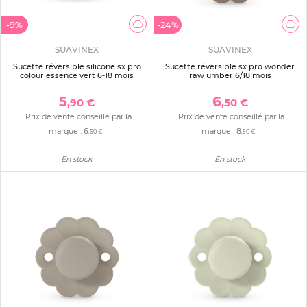
-9%
-24%
SUAVINEX
SUAVINEX
Sucette réversible silicone sx pro
Sucette réversible sx pro wonder
colour essence vert 6-18 mois
raw umber 6/18 mois
5
6
,90 €
,50 €
Prix de vente conseillé par la
Prix de vente conseillé par la
marque :
6
marque :
8
,50 €
,50 €
En stock
En stock