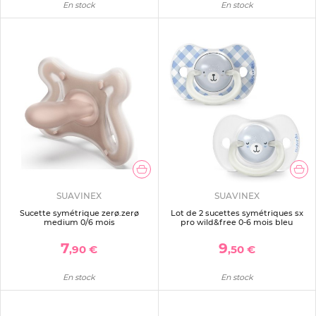
En stock
En stock
SUAVINEX
SUAVINEX
Sucette symétrique zerø.zerø
Lot de 2 sucettes symétriques sx
medium 0/6 mois
pro wild&free 0-6 mois bleu
7
9
,90 €
,50 €
En stock
En stock