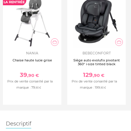
NANIA
BEBECONFORT
Chaise haute lucie grise
Siège auto evolufix pivotant
360° i-size tinted black
39
129
,90 €
,90 €
Prix de vente conseillé par la
Prix de vente conseillé par la
marque :
79
marque :
199
,90 €
,90 €
Descriptif