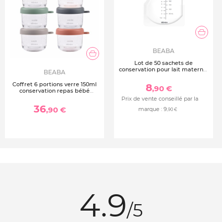
BEABA
Lot de 50 sachets de
conservation pour lait maternel
BEABA
250ml
Coffret 6 portions verre 150ml
8
,90 €
conservation repas bébé
sunrise
Prix de vente conseillé par la
36
,90 €
marque :
9
,90 €
4.9
/5