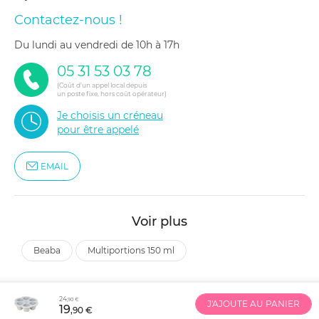
Contactez-nous !
du lundi au vendredi de 10h à 17h
05 31 53 03 78
(Coût d'un appel local depuis
un poste fixe, hors coût opérateur)
Je choisis un créneau
pour être appelé
EMAIL
Voir plus
beaba
multiportions 150 ml
24
,90 €
J'AJOUTE AU PANIER
19
,90 €