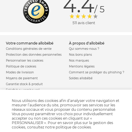
4.4
/ 5
511 avis client
votre commande allobébé
à propos d'allobébé
Conditions générales de vente
Qui sommes-nous ?
Protection des données personnelles
Nos bons plans
Personnaliser les cookies
Nos marques
Politique de cookies
Mentions légales
Modes de livraison
Comment se protéger du phishing ?
Moyens de paiement
Soldes allobébé
Garantie stock & produit
Satisfait ou remboursé
allobébé vous recommande
les plus d'allobébé
Nous utilisons des cookies afin d’analyser votre navigation et
Sites et partenaires
Liste de naissance
mesurer l’audience du site, promouvoir ses services sur les
réseaux sociaux et vous proposer du contenu personnalisé.
Nos labels
Infos conseils
Vous pouvez paramétrer vos choix pour individuellement
Nos licences
Jeux concours
accepter ou non ces cookies en cliquant sur «
Valise de maternité
PERSONNALISER ». Pour en savoir plus sur la gestion des
Besoin d'aide ?
cookies, consultez notre
politique de cookies
.
Parrainage
FAQ