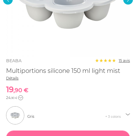
BEABA
15
avis
Multiportions silicone 150 ml light mist
Détails
19
,90 €
24
,90 €
Gris
+ 3 coloris