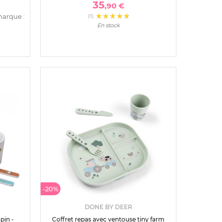
35
,90 €
marque :
(11)
En stock
-20%
DONE BY DEER
pin -
Coffret repas avec ventouse tiny farm