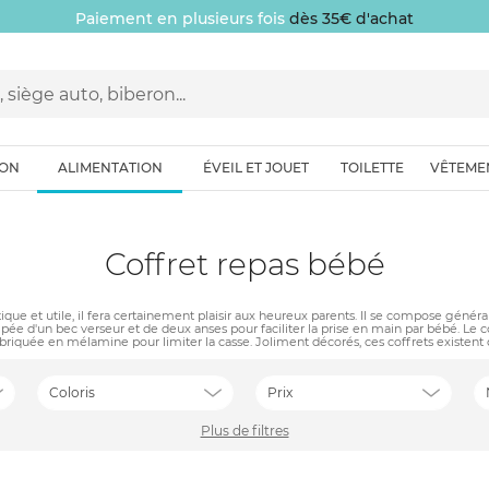
Paiement en plusieurs fois
dès 35€ d'achat
ION
ALIMENTATION
ÉVEIL ET JOUET
TOILETTE
VÊTEME
Coffret repas bébé
ique et utile, il fera certainement plaisir aux heureux parents. Il se compose génér
pée d'un bec verseur et de deux anses pour faciliter la prise en main par bébé. Le co
briquée en mélamine pour limiter la casse. Joliment décorés, ces coffrets existent d
Coloris
Prix
Plus de filtres