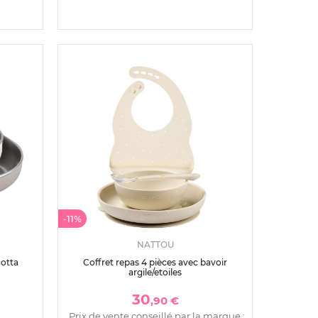
-11%
NATTOU
cotta
Coffret repas 4 pièces avec bavoir
argile/etoiles
30
,90 €
Prix de vente conseillé par la marque :