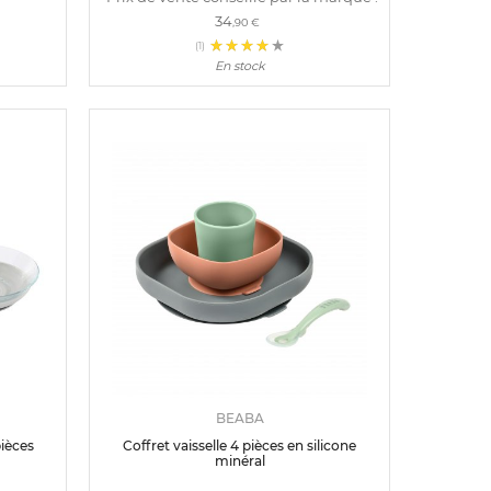
34
,90 €
(1)
En stock
BEABA
pièces
Coffret vaisselle 4 pièces en silicone
minéral