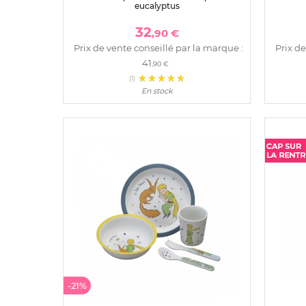
eucalyptus
32
,90 €
Prix de vente conseillé par la marque :
Prix de
41
,90 €
(1)
En stock
-21%