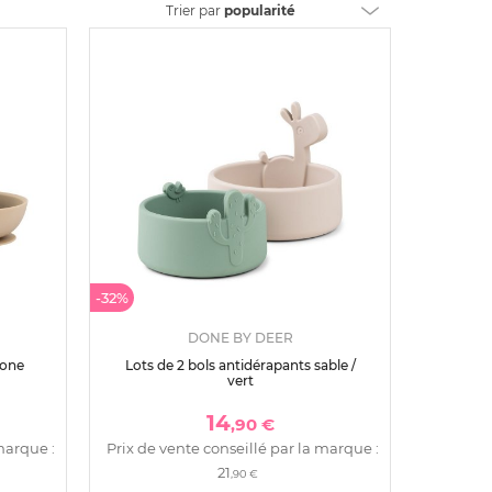
Trier
par
popularité
-32%
DONE BY DEER
cone
Lots de 2 bols antidérapants sable /
vert
14
,90 €
marque :
Prix de vente conseillé par la marque :
21
,90 €