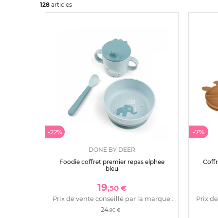
128
art
icles
-22%
-7%
DONE BY DEER
Foodie coffret premier repas elphee
Coffr
bleu
19
,50 €
Prix de vente conseillé par la marque :
Prix de
24
,90 €