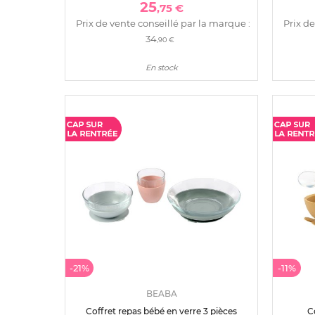
25
,75 €
Prix de vente conseillé par la marque :
Prix de
34
,90 €
En stock
-21%
-11%
BEABA
Coffret repas bébé en verre 3 pièces
C