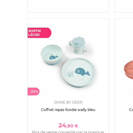
-29%
DONE BY DEER
Coffret repas foodie wally bleu
Co
24
,90 €
Prix de vente conseillé par la marque :