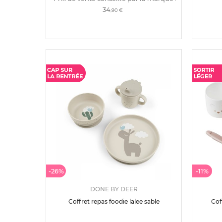
34
,90 €
-26%
-11%
DONE BY DEER
Coffret repas foodie lalee sable
Cof