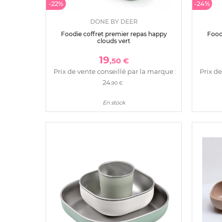
-22%
-24%
DONE BY DEER
Foodie coffret premier repas happy
Food
clouds vert
19
,50 €
Prix de vente conseillé par la marque :
Prix de
24
,90 €
En stock