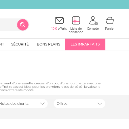
10€
offerts
Liste de
Compte
Panier
naissance
NT
SÉCURITÉ
BONS PLANS
LES IMPARFAITS
alement d'une assiette creuse, d'un bol, d'une fourchette avec une
ffret repas est idéal pour les premiers repas de bébé, la vaisselle
ans différents motifs.
Notes des clients
Offres