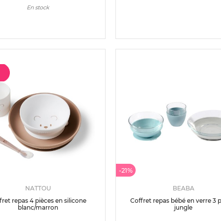
En stock
-21%
NATTOU
BEABA
fret repas 4 pièces en silicone
Coffret repas bébé en verre 3 
blanc/marron
jungle