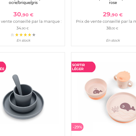
ocre/brique/gris
rose
30
29
,90 €
,90 €
 vente conseillé par la marque :
Prix de vente conseillé par la 
34
38
,90 €
,00 €
(1)
En stock
En stock
-29%