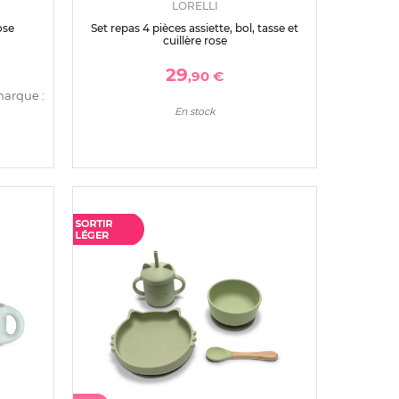
LORELLI
ose
Set repas 4 pièces assiette, bol, tasse et
cuillère rose
29
,90 €
marque :
En stock