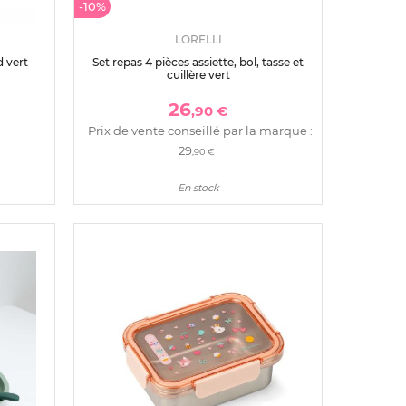
-10%
LORELLI
 vert
Set repas 4 pièces assiette, bol, tasse et
cuillère vert
26
,90 €
Prix de vente conseillé par la marque :
29
,90 €
En stock