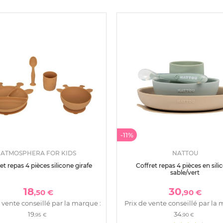
-11%
ATMOSPHERA FOR KIDS
NATTOU
et repas 4 pièces silicone girafe
Coffret repas 4 pièces en sili
sable/vert
18
30
,50 €
,90 €
 vente conseillé par la marque :
Prix de vente conseillé par la 
19
34
,95 €
,90 €