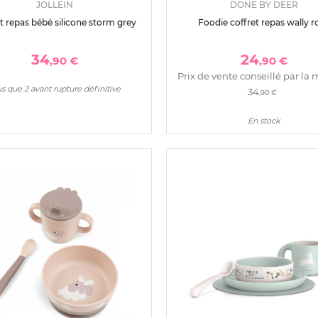
JOLLEIN
DONE BY DEER
t repas bébé silicone storm grey
Foodie coffret repas wally r
34
24
,90 €
,90 €
Prix de vente conseillé par la 
s que 2 avant rupture définitive
34
,90 €
En stock