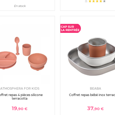
(1)
En stock
ATMOSPHERA FOR KIDS
BEABA
ffret repas 4 pièces silicone
Coffret repas bébé inox terra
terracotta
19
37
,90 €
,90 €