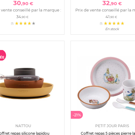
30
32
,90 €
,90 €
 vente conseillé par la marque :
Prix de vente conseillé par la 
34
41
,90 €
,90 €
(1)
(1)
En stock
-21%
NATTOU
PETIT JOUR PARIS
offret repas silicone lapidou
Coffret repas 5 pièces pierre la