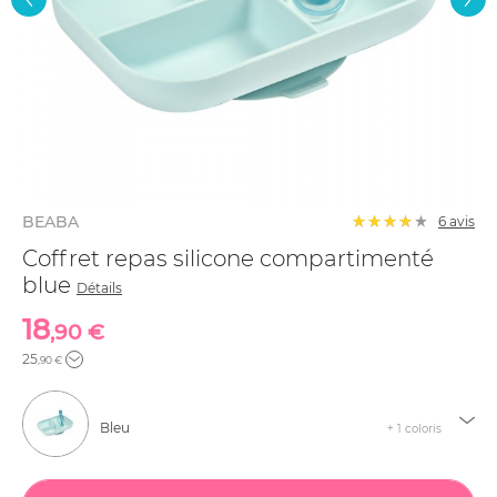
BEABA
6
avis
Coffret repas silicone compartimenté
blue
Détails
18
,90 €
25
,90 €
Bleu
+ 1 coloris