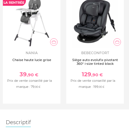
NANIA
BEBECONFORT
Chaise haute lucie grise
Siège auto evolufix pivotant
360° i-size tinted black
39
129
,90 €
,90 €
Prix de vente conseillé par la
Prix de vente conseillé par la
marque :
79
marque :
199
,90 €
,90 €
Descriptif