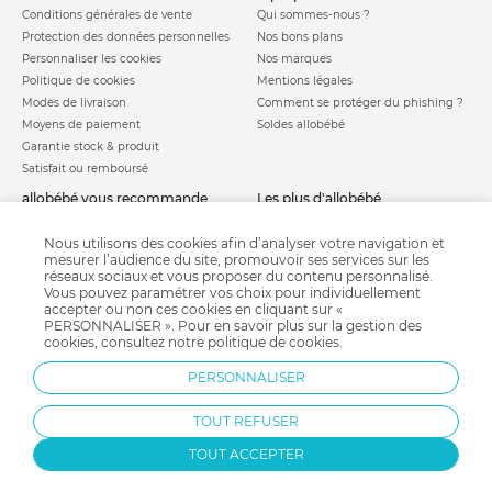
Conditions générales de vente
Qui sommes-nous ?
Protection des données personnelles
Nos bons plans
Personnaliser les cookies
Nos marques
Politique de cookies
Mentions légales
Modes de livraison
Comment se protéger du phishing ?
Moyens de paiement
Soldes allobébé
Garantie stock & produit
Satisfait ou remboursé
allobébé vous recommande
les plus d'allobébé
Sites et partenaires
Liste de naissance
Nos labels
Infos conseils
Nous utilisons des cookies afin d’analyser votre navigation et
mesurer l’audience du site, promouvoir ses services sur les
Nos licences
Jeux concours
réseaux sociaux et vous proposer du contenu personnalisé.
Valise de maternité
Besoin d'aide ?
Vous pouvez paramétrer vos choix pour individuellement
Parrainage
accepter ou non ces cookies en cliquant sur «
FAQ
PERSONNALISER ». Pour en savoir plus sur la gestion des
Paiement sécurisé
cookies, consultez notre
politique de cookies
.
PERSONNALISER
Charte qualité
TOUT REFUSER
TOUT ACCEPTER