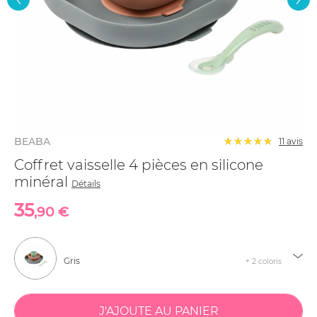
BEABA
11
avis
Coffret vaisselle 4 pièces en silicone
minéral
Détails
35
,90 €
Gris
+ 2 coloris