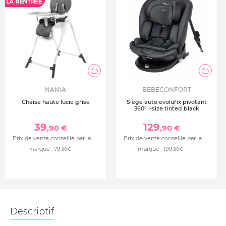
NANIA
BEBECONFORT
Chaise haute lucie grise
Siège auto evolufix pivotant
360° i-size tinted black
39
129
,90 €
,90 €
Prix de vente conseillé par la
Prix de vente conseillé par la
marque :
79
marque :
199
,90 €
,90 €
Descriptif