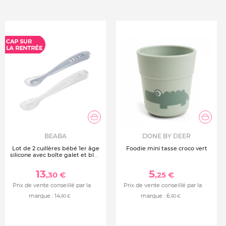
BEABA
DONE BY DEER
Lot de 2 cuillères bébé 1er âge
Foodie mini tasse croco vert
silicone avec boîte galet et bleu
nuage
13
5
,30 €
,25 €
Prix de vente conseillé par la
Prix de vente conseillé par la
marque :
14
marque :
6
,90 €
,90 €