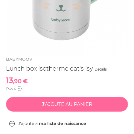
BABYMOOV
Lunch box isotherme eat's isy
Détails
13
,90 €
17
,90 €
J'ajoute à
ma liste de naissance