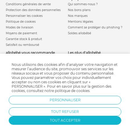
Conditions générales de vente
Qui sommes-nous ?
Protection des données personnelles
Nos bons plans
Personnaliser les cookies
Nos marques
Politique de cookies
Mentions légales
Modes de livraison
Comment se protéger du phishing ?
Moyens de paiement
Soldes allobébé
Garantie stock & produit
Satisfait ou remboursé
allobébé vous recommande
les plus d'allobébé
Sites et partenaires
Liste de naissance
Nos labels
Infos conseils
Nous utilisons des cookies afin d’analyser votre navigation et
mesurer l’audience du site, promouvoir ses services sur les
Nos licences
Jeux concours
réseaux sociaux et vous proposer du contenu personnalisé.
Valise de maternité
Vous pouvez paramétrer vos choix pour individuellement
Besoin d'aide ?
Parrainage
accepter ou non ces cookies en cliquant sur «
FAQ
PERSONNALISER ». Pour en savoir plus sur la gestion des
Paiement sécurisé
cookies, consultez notre
politique de cookies
.
PERSONNALISER
Charte qualité
TOUT REFUSER
TOUT ACCEPTER