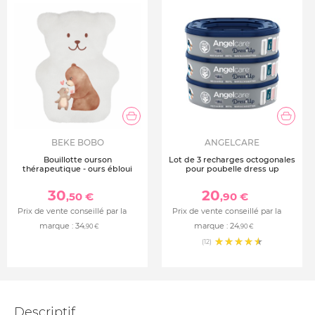
BEKE BOBO
ANGELCARE
Bouillotte ourson
Lot de 3 recharges octogonales
thérapeutique - ours ébloui
pour poubelle dress up
30
20
,50 €
,90 €
Prix de vente conseillé par la
Prix de vente conseillé par la
marque :
34
marque :
24
,90 €
,90 €
(12)
Descriptif