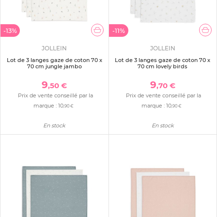
-13%
-11%
JOLLEIN
JOLLEIN
Lot de 3 langes gaze de coton 70 x
Lot de 3 langes gaze de coton 70 x
70 cm jungle jambo
70 cm lovely birds
9
9
,50 €
,70 €
Prix de vente conseillé par la
Prix de vente conseillé par la
marque :
10
marque :
10
,90 €
,90 €
En stock
En stock