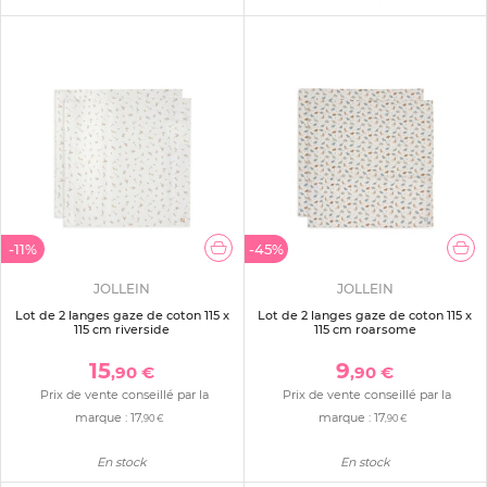
-11%
-45%
JOLLEIN
JOLLEIN
Lot de 2 langes gaze de coton 115 x
Lot de 2 langes gaze de coton 115 x
115 cm riverside
115 cm roarsome
15
9
,90 €
,90 €
Prix de vente conseillé par la
Prix de vente conseillé par la
marque :
17
marque :
17
,90 €
,90 €
En stock
En stock