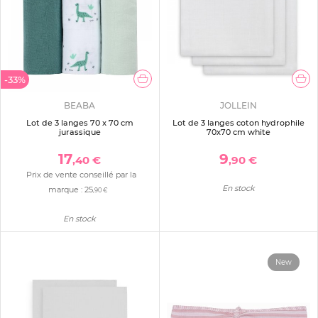
-33%
BEABA
JOLLEIN
Lot de 3 langes 70 x 70 cm
Lot de 3 langes coton hydrophile
jurassique
70x70 cm white
17
9
,40 €
,90 €
Prix de vente conseillé par la
En stock
marque :
25
,90 €
En stock
New