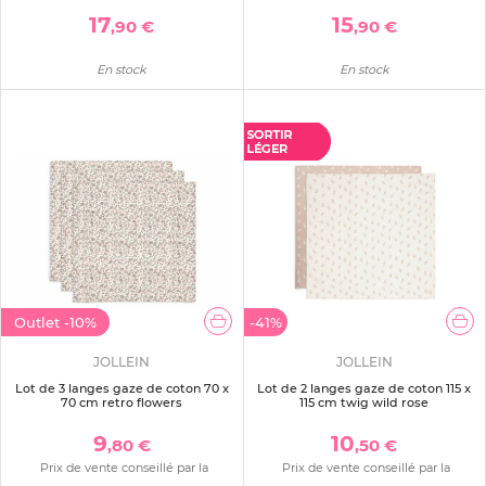
17
15
,90 €
,90 €
En stock
En stock
Outlet
-10%
-41%
JOLLEIN
JOLLEIN
Lot de 3 langes gaze de coton 70 x
Lot de 2 langes gaze de coton 115 x
70 cm retro flowers
115 cm twig wild rose
9
10
,80 €
,50 €
Prix de vente conseillé par la
Prix de vente conseillé par la