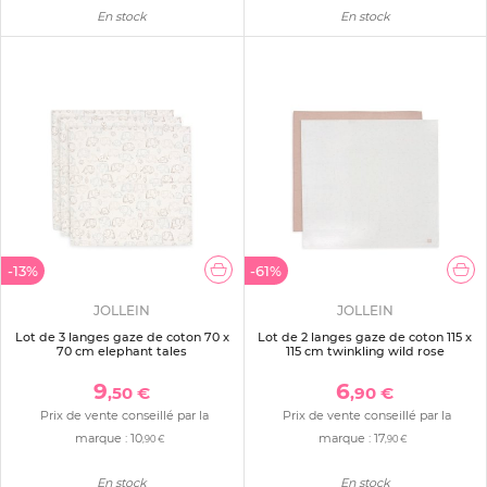
En stock
En stock
-13%
-61%
JOLLEIN
JOLLEIN
Lot de 3 langes gaze de coton 70 x
Lot de 2 langes gaze de coton 115 x
70 cm elephant tales
115 cm twinkling wild rose
9
6
,50 €
,90 €
Prix de vente conseillé par la
Prix de vente conseillé par la
marque :
10
marque :
17
,90 €
,90 €
En stock
En stock