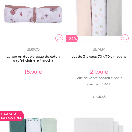
-24%
BB&CO
BEABA
Lange en double gaze de coton
Lot de 3 langes 70 x 70 cm cygne
gaufré clairière / mocha
15
21
,90 €
,90 €
Prix de vente conseillé par la
marque :
28
,90 €
En stock