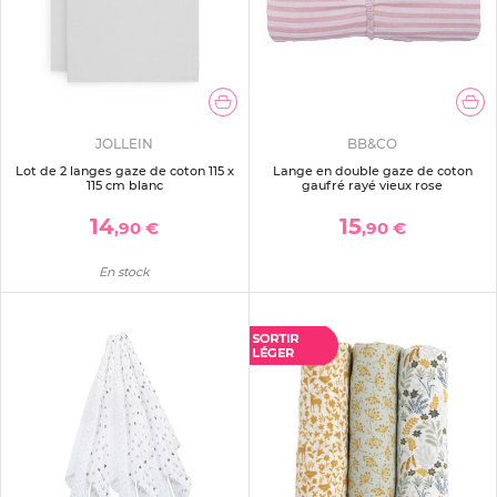
JOLLEIN
BB&CO
Lot de 2 langes gaze de coton 115 x
Lange en double gaze de coton
115 cm blanc
gaufré rayé vieux rose
14
15
,90 €
,90 €
En stock