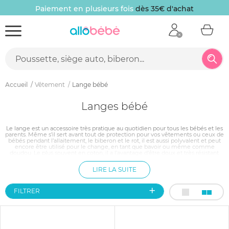
Paiement en plusieurs fois
dès 35€ d'achat
Accueil
Vêtement
Lange bébé
Langes bébé
Le lange est un accessoire très pratique au quotidien pour tous les bébés et les
parents. Même s’il sert avant tout de protection pour vos vêtements ou ceux de
bébés pendant l’allaitement, le biberon et le rot, il est aussi polyvalent et peut
encore être utilisé pour le change, en tant que bavoir ou même comme
doudou. Le plus souvent en coton, il a l’avantage d’être doux et très résistant.
Pour satisfaire tous les goûts, les langes sont disponibles dans des motifs et
couleurs variés.
LIRE LA SUITE
FILTRER