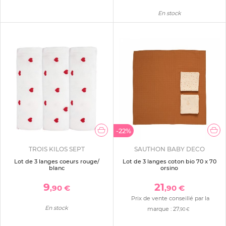
En stock
-22%
TROIS KILOS SEPT
SAUTHON BABY DECO
Lot de 3 langes coeurs rouge/
Lot de 3 langes coton bio 70 x 70
blanc
orsino
9
21
,90 €
,90 €
Prix de vente conseillé par la
En stock
marque :
27
,90 €