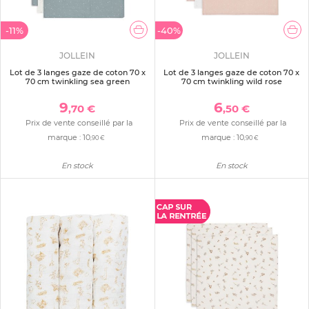
-11%
-40%
JOLLEIN
JOLLEIN
Lot de 3 langes gaze de coton 70 x
Lot de 3 langes gaze de coton 70 x
70 cm twinkling sea green
70 cm twinkling wild rose
9
6
,70 €
,50 €
Prix de vente conseillé par la
Prix de vente conseillé par la
marque :
10
marque :
10
,90 €
,90 €
En stock
En stock