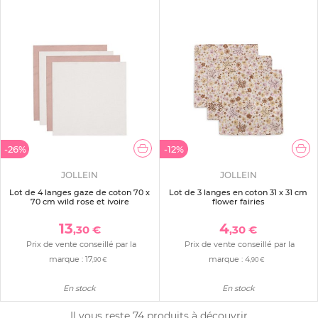
-26%
-12%
JOLLEIN
JOLLEIN
Lot de 4 langes gaze de coton 70 x
Lot de 3 langes en coton 31 x 31 cm
70 cm wild rose et ivoire
flower fairies
13
4
,30 €
,30 €
Prix de vente conseillé par la
Prix de vente conseillé par la
marque :
17
marque :
4
,90 €
,90 €
En stock
En stock
Il vous reste
74
produits à découvrir