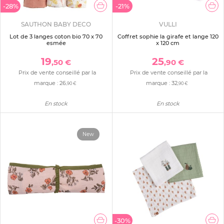
-28%
-21%
SAUTHON BABY DECO
VULLI
Lot de 3 langes coton bio 70 x 70
Coffret sophie la girafe et lange 120
esmée
x 120 cm
19
25
,50 €
,90 €
Prix de vente conseillé par la
Prix de vente conseillé par la
marque :
26
marque :
32
,90 €
,90 €
En stock
En stock
New
-30%