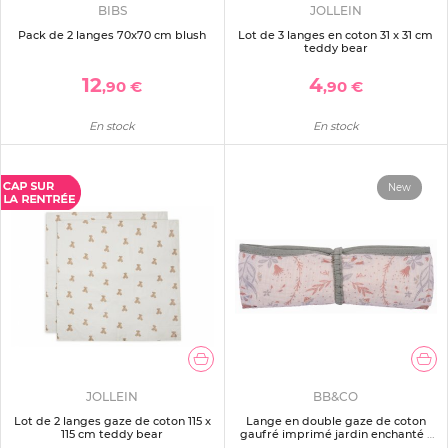
BIBS
JOLLEIN
Pack de 2 langes 70x70 cm blush
Lot de 3 langes en coton 31 x 31 cm
teddy bear
12
4
,90 €
,90 €
En stock
En stock
New
JOLLEIN
BB&CO
Lot de 2 langes gaze de coton 115 x
Lange en double gaze de coton
115 cm teddy bear
gaufré imprimé jardin enchanté /
vert de gris