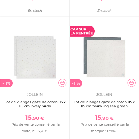
En stock
En stock
-11%
-11%
JOLLEIN
JOLLEIN
Lot de 2 langes gaze de coton 115 x
Lot de 2 langes gaze de coton 115 x
115 cm lovely birds
115 cm twinkling sea green
15
15
,90 €
,90 €
Prix de vente conseillé par la
Prix de vente conseillé par la
marque :
17
marque :
17
,90 €
,90 €