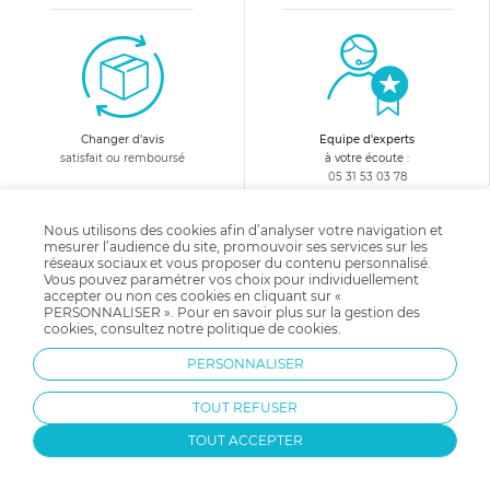
Changer d'avis
Equipe d'experts
satisfait ou remboursé
à votre écoute :
05 31 53 03 78
Nous utilisons des cookies afin d’analyser votre navigation et
10€ offerts
en vous abonnant
mesurer l’audience du site, promouvoir ses services sur les
à notre newsletter !
réseaux sociaux et vous proposer du contenu personnalisé.
Vous pouvez paramétrer vos choix pour individuellement
accepter ou non ces cookies en cliquant sur «
PERSONNALISER ». Pour en savoir plus sur la gestion des
cookies, consultez notre
politique de cookies
.
PERSONNALISER
Recevez avant tout le monde
nos avantages, offres et nouveautés !
TOUT REFUSER
TOUT ACCEPTER
Contactez-nous !