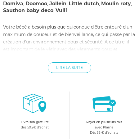
Domiva
,
Doomoo
,
Jollein
,
Little dutch
,
Moulin roty
,
Sauthon baby deco
,
Vulli
Votre bébé a besoin plus que quiconque d'être entouré d'un
maximum de douceur et de bienveillance, ce qui passe par la
création d'un environnement doux et sécurité. A ce titre, il
est important de le vêtir avec des vêtements doux et
confortables, dans lequel il peut se sentir à l'aise et libre de
ses mouvements. Notre boutique en ligne vous met donc à
LIRE LA SUITE
disposition un grand choix de langes pour bébé, déclinés
sous de nombreux formats et dans de nombreux motifs
charmants. Les langes pour bébé ici présentes peuvent être
utilisées pour emmailloter Bébé, mais aussi pour décorer sa
poussette, comme couverture sur un matelas à langer,
comme protection pendant l'allaitement, en bavoir, ou en
tant que doudou réconfortant. En somme, la lange pour
Livraison gratuite
Payer en plusieurs fois
bébé est un accessoire multi-usage indispensable.
dès 59.9€ d'achat
avec Klarna
Dès 35 € d'achats