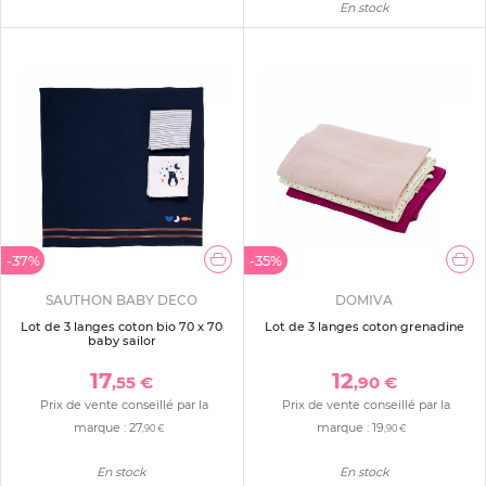
En stock
-37%
-35%
SAUTHON BABY DECO
DOMIVA
Lot de 3 langes coton bio 70 x 70
Lot de 3 langes coton grenadine
baby sailor
17
12
,55 €
,90 €
Prix de vente conseillé par la
Prix de vente conseillé par la
marque :
27
marque :
19
,90 €
,90 €
En stock
En stock