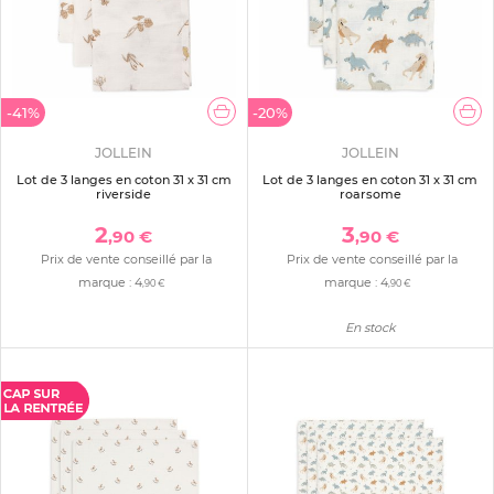
-41%
-20%
JOLLEIN
JOLLEIN
Lot de 3 langes en coton 31 x 31 cm
Lot de 3 langes en coton 31 x 31 cm
riverside
roarsome
2
3
,90 €
,90 €
Prix de vente conseillé par la
Prix de vente conseillé par la
marque :
4
marque :
4
,90 €
,90 €
En stock