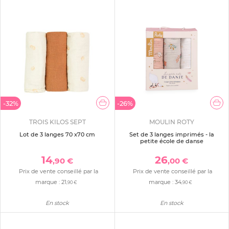
-32%
-26%
TROIS KILOS SEPT
MOULIN ROTY
Lot de 3 langes 70 x70 cm
Set de 3 langes imprimés - la
petite école de danse
14
26
,90 €
,00 €
Prix de vente conseillé par la
Prix de vente conseillé par la
marque :
21
marque :
34
,90 €
,90 €
En stock
En stock