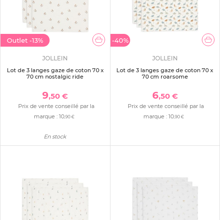
Outlet
-13%
-40%
JOLLEIN
JOLLEIN
Lot de 3 langes gaze de coton 70 x
Lot de 3 langes gaze de coton 70 x
70 cm nostalgic ride
70 cm roarsome
9
6
,50 €
,50 €
Prix de vente conseillé par la
Prix de vente conseillé par la
marque :
10
marque :
10
,90 €
,90 €
En stock