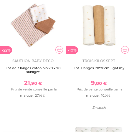
-22%
-10%
SAUTHON BABY DECO
TROIS KILOS SEPT
Lot de 3 langes coton bio 70 x 70
Lot 3 langes 70*70cm - gatsby
sunlight
21
9
,90 €
,80 €
Prix de vente conseillé par la
Prix de vente conseillé par la
marque :
27
marque :
10
,95 €
,90 €
En stock