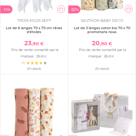
-11%
-22%
TROIS KILOS SEPT
SAUTHON BABY DECO
Lot de 6 langes 70 x 70 cm rêves
Lot de 3 langes coton bio 70 x 70
d'étoiles
promenons nous
23
20
,90 €
,90 €
Prix de vente conseillé par la
Prix de vente conseillé par la
marque :
26
marque :
26
,90 €
,90 €
(7)
En stock
En stock