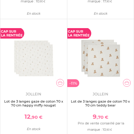
marque :
10
marque :
17
,90 €
,90 €
En stock
En stock
-11%
JOLLEIN
JOLLEIN
Lot de 3 langes gaze de coton 70 x
Lot de 3 langes gaze de coton 70 x
70 cm happy miffy nougat
70 cm teddy bear
12
9
,90 €
,70 €
Prix de vente conseillé par la
En stock
marque :
10
,90 €