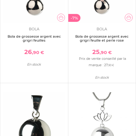
-7%
BOLA
BOLA
Bola de grossesse argent avec
Bola de grossesse argent avec
grigri feuilles
grigri feuille et perle rose
26
25
,90 €
,90 €
Prix de vente conseillé par la
En stock
marque :
27
,90 €
En stock