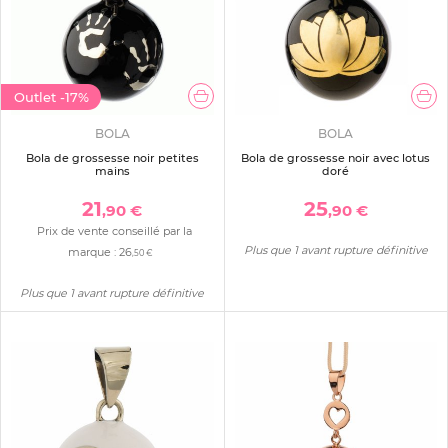
Outlet
-17%
BOLA
BOLA
Bola de grossesse noir petites
Bola de grossesse noir avec lotus
mains
doré
21
25
,90 €
,90 €
Prix de vente conseillé par la
Plus que 1 avant rupture définitive
marque :
26
,50 €
Plus que 1 avant rupture définitive