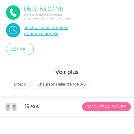
05 31 53 03 78
(Coût d'un appel local depuis
un poste fixe, hors coût opérateur)
Je choisis un créneau
pour être appelé
EMAIL
Voir plus
bb&co
chaussons ailes d'ange 0-6
19
,90 €
J'AJOUTE AU PANIER