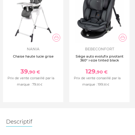
NANIA
BEBECONFORT
Chaise haute lucie grise
Siège auto evolufix pivotant
360° i-size tinted black
39
129
,90 €
,90 €
Prix de vente conseillé par la
Prix de vente conseillé par la
marque :
79
marque :
199
,90 €
,90 €
Descriptif