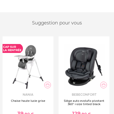
Suggestion pour vous
NANIA
BEBECONFORT
Chaise haute lucie grise
Siège auto evolufix pivotant
360° i-size tinted black
39
129
,90 €
,90 €