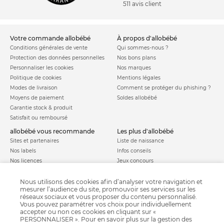
511 avis client
votre commande allobébé
à propos d'allobébé
Conditions générales de vente
Qui sommes-nous ?
Protection des données personnelles
Nos bons plans
Personnaliser les cookies
Nos marques
Politique de cookies
Mentions légales
Modes de livraison
Comment se protéger du phishing ?
Moyens de paiement
Soldes allobébé
Garantie stock & produit
Satisfait ou remboursé
allobébé vous recommande
les plus d'allobébé
Sites et partenaires
Liste de naissance
Nos labels
Infos conseils
Nos licences
Jeux concours
Valise de maternité
Besoin d'aide ?
Parrainage
Nous utilisons des cookies afin d’analyser votre navigation et
FAQ
mesurer l’audience du site, promouvoir ses services sur les
Paiement sécurisé
réseaux sociaux et vous proposer du contenu personnalisé.
Vous pouvez paramétrer vos choix pour individuellement
accepter ou non ces cookies en cliquant sur «
PERSONNALISER ». Pour en savoir plus sur la gestion des
Charte qualité