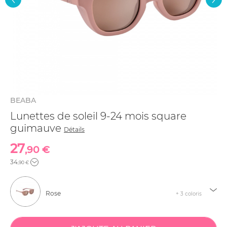
BEABA
Lunettes de soleil 9-24 mois square
guimauve
Détails
27
,90 €
34
,90 €
Rose
+ 3 coloris