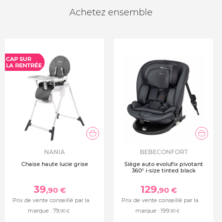
Achetez ensemble
NANIA
BEBECONFORT
Chaise haute lucie grise
Siège auto evolufix pivotant
360° i-size tinted black
39
129
,90 €
,90 €
Prix de vente conseillé par la
Prix de vente conseillé par la
marque :
79
marque :
199
,90 €
,90 €