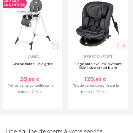
NANIA
BEBECONFORT
Chaise haute lucie grise
Siège auto evolufix pivotant
360° i-size tinted black
39
129
,90 €
,90 €
Prix de vente conseillé par la
Prix de vente conseillé par la
marque :
79
marque :
199
,90 €
,90 €
Une équipe d'experts à votre service