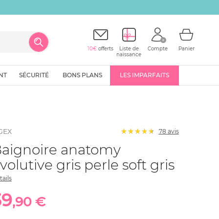
10€
offerts
Liste de
Compte
Panier
naissance
NT
SÉCURITÉ
BONS PLANS
LES IMPARFAITS
GEX
78
avis
aignoire anatomy
volutive gris perle soft gris
tails
39
,90 €