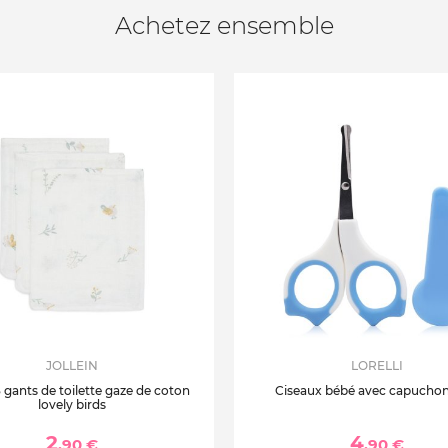
Achetez ensemble
JOLLEIN
LORELLI
3 gants de toilette gaze de coton
Ciseaux bébé avec capuchon
lovely birds
2
4
,90 €
,90 €