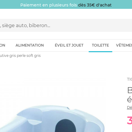
Paiement en plusieurs fois
dès 35€ d'achat
ION
ALIMENTATION
ÉVEIL ET JOUET
TOILETTE
VÊTEME
ive gris perle soft gris
TI
B
é
Dé