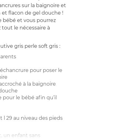
ancrures sur la baignoire et
 et flacon de gel douche !
re bébé et vous pourrez
 tout le nécessaire à
ive gris perle soft gris :
parents
échancrure pour poser le
ire
accroché à la baignoire
 douche
 pour le bébé afin qu’il
et l 29 au niveau des pieds
, un enfant sans