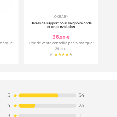
OKBABY
Barres de support pour baignoire onda
et onda evolution
36
,90 €
 marque :
Prix de vente conseillé par la marque :
39
,90 €
(8)
5
54
4
23
3
1