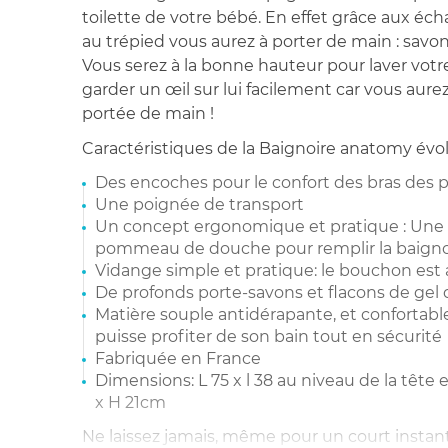
toilette de votre bébé. En effet grâce aux éch
au trépied vous aurez à porter de main : savon
Vous serez à la bonne hauteur pour laver vot
garder un œil sur lui facilement car vous aurez
portée de main !
Caractéristiques de la Baignoire anatomy évolut
Des encoches pour le confort des bras des 
Une poignée de transport
Un concept ergonomique et pratique : Une 
pommeau de douche pour remplir la baigno
Vidange simple et pratique: le bouchon est 
De profonds porte-savons et flacons de gel
Matière souple antidérapante, et confortable
puisse profiter de son bain tout en sécurité
Fabriquée en France
Dimensions: L 75 x l 38 au niveau de la tête 
x H 21cm
Ne laissez jamais, même pour un court instant