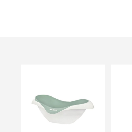
surveillance d’un adulte dans une baignoire, m
dans un siège ou un anneau de bain.