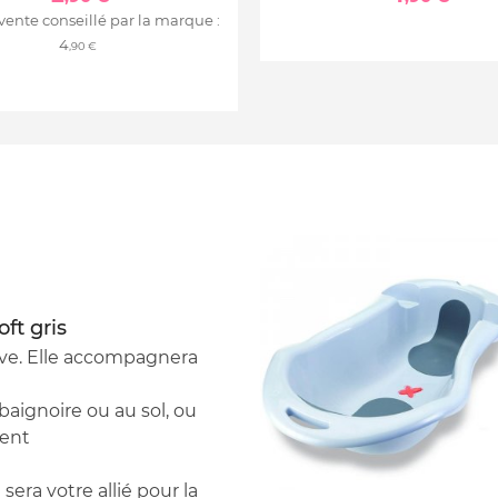
 vente conseillé par la marque :
4
,90 €
ft gris
ive. Elle accompagnera
baignoire ou au sol, ou
ment
ra votre allié pour la