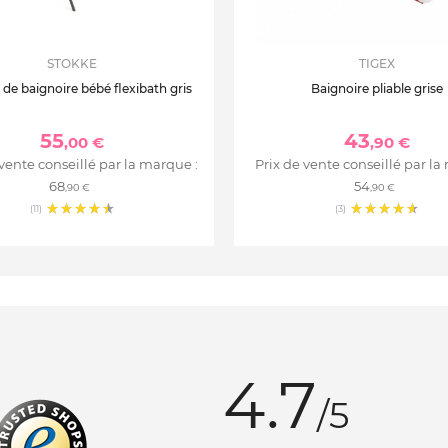
STOKKE
TIGEX
de baignoire bébé flexibath gris
Baignoire pliable grise
55
43
,00 €
,90 €
 vente conseillé par la marque :
Prix de vente conseillé par la
68
54
,90 €
,90 €
(11)
(3)
4.7
/5