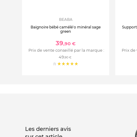
BEABA
Baignoire bébé camélé'o minéral sage
Support 
green
39
,90 €
Prix de vente conseillé par la marque :
Prix de
49
,90 €
(1)
Les derniers avis
sur cet article