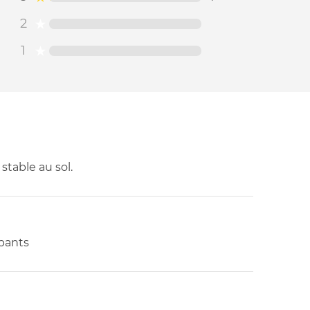
2
1
stable au sol.
apants