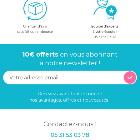
Changer d'avis
Equipe d'experts
satisfait ou remboursé
à votre écoute :
05 31 53 03 78
10€ offerts
en vous abonnant
à notre newsletter !
Recevez avant tout le monde
nos avantages, offres et nouveautés !
Contactez-nous !
05 31 53 03 78