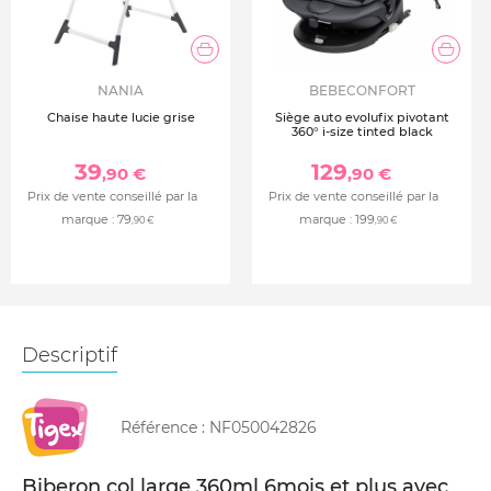
NANIA
BEBECONFORT
Chaise haute lucie grise
Siège auto evolufix pivotant
360° i-size tinted black
39
129
,90 €
,90 €
Prix de vente conseillé par la
Prix de vente conseillé par la
marque :
79
marque :
199
,90 €
,90 €
Descriptif
Référence :
NF050042826
Biberon col large 360ml 6mois et plus avec