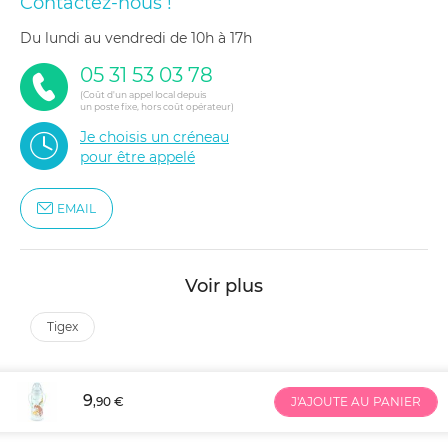
Contactez-nous !
du lundi au vendredi de 10h à 17h
05 31 53 03 78
(Coût d'un appel local depuis
un poste fixe, hors coût opérateur)
Je choisis un créneau
pour être appelé
EMAIL
Voir plus
tigex
9
,90 €
J'AJOUTE AU PANIER