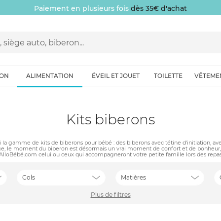
Paiement en plusieurs fois
dès 35€ d'achat
ION
ALIMENTATION
ÉVEIL ET JOUET
TOILETTE
VÊTEME
Kits biberons
i la gamme de kits de biberons pour bébé : des biberons avec tétine d'initiation, avec
ge, le moment du biberon est désormais un vrai moment de confort et de bonheu
AlloBébé.com celui ou ceux qui accompagneront votre petite famille lors des repa
Cols
Matières
Plus de filtres