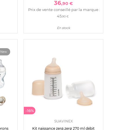
36
,90 €
Prix de vente conseillé par la marque :
45
,90 €
En stock
New
-16%
SUAVINEX
erons
Kit naissance zerø.zerø 270 ml débit