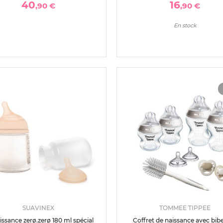
40
16
,90 €
,90 €
En stock
SUAVINEX
TOMMEE TIPPEE
aissance zerø.zerø 180 ml spécial
Coffret de naissance avec bib