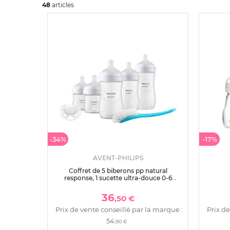
48
art
icles
-34%
-17%
AVENT-PHILIPS
Coffret de 5 biberons pp natural
response, 1 sucette ultra-douce 0-6
mois et 1 goupillon (2 biberons 125
ml+2 biberons 260 ml +1 biberon 330
36
,50 €
ml) scd8
Prix de vente conseillé par la marque :
Prix de
54
,90 €