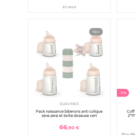
En stock
New
-11%
SUAVINEX
Pack naissance biberons anti colique
Coff
zerø.zerø et boîte doseuse vert
2*17
66
,90 €
Prix de