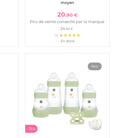
moyen
20
,90 €
Prix de vente conseillé par la marque :
24
,90 €
(3)
En stock
New
-11%