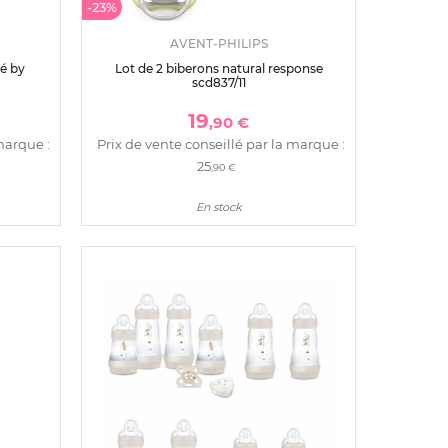
-23%
AVENT-PHILIPS
bé by
Lot de 2 biberons natural response
scd837/11
19
,90 €
marque :
Prix de vente conseillé par la marque :
25
,90 €
En stock