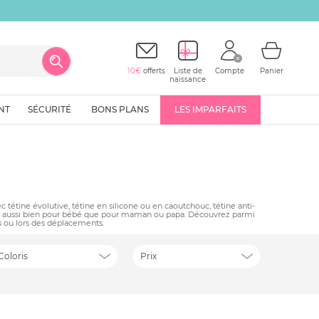
10€
offerts
Liste de
Compte
Panier
naissance
NT
SÉCURITÉ
BONS PLANS
LES IMPARFAITS
 tétine évolutive, tétine en silicone ou en caoutchouc, tétine anti-
r, aussi bien pour bébé que pour maman ou papa. Découvrez parmi
s ou lors des déplacements.
Coloris
Prix