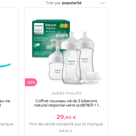
Trier
par
popularité
-33%
AVENT-PHILIPS
eau-ne
Coffret nouveau-né de 3 biberons
1
natural response verre scd878/11 + 1
sucette
29
,90 €
marque :
Prix de vente conseillé par la marque :
44
,90 €