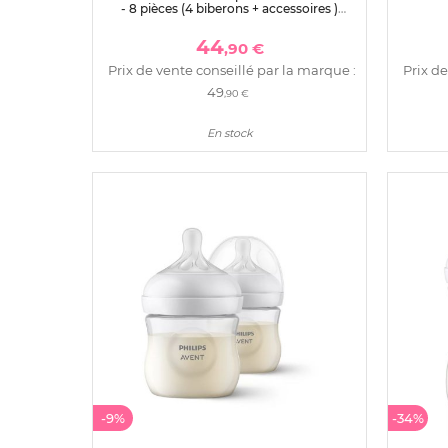
- 8 pièces (4 biberons + accessoires )
beige
44
,90 €
Prix de vente conseillé par la marque :
Prix de
49
,90 €
En stock
-9%
-34%