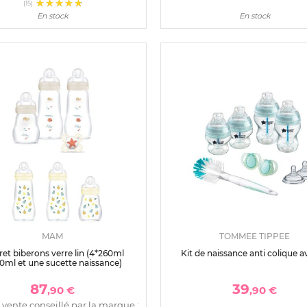
(15)
En stock
En stock
MAM
TOMMEE TIPPEE
ret biberons verre lin (4*260ml
Kit de naissance anti colique 
0ml et une sucette naissance)
87
39
,90 €
,90 €
 vente conseillé par la marque :