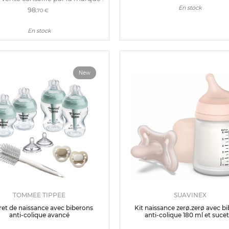
En stock
98
,70 €
En stock
New
TOMMEE TIPPEE
SUAVINEX
ret de naissance avec biberons
Kit naissance zerø.zerø avec b
anti-colique avancé
anti-colique 180 ml et suce
symétrique