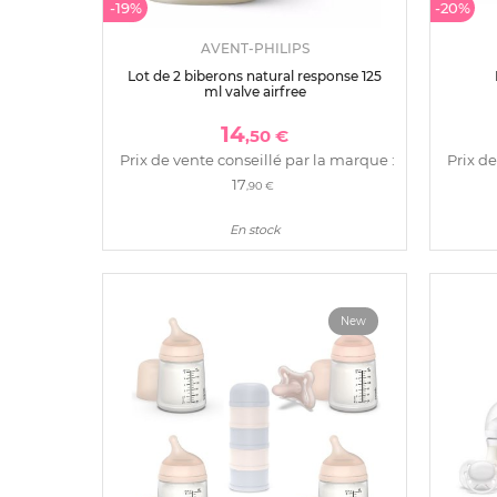
-19%
-20%
AVENT-PHILIPS
Lot de 2 biberons natural response 125
ml valve airfree
14
,50 €
Prix de vente conseillé par la marque :
Prix de
17
,90 €
En stock
New