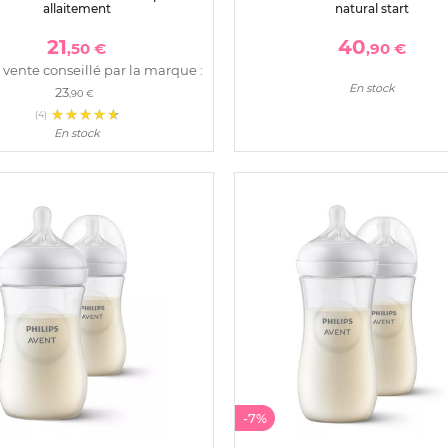
allaitement
natural start
21
40
,50 €
,90 €
 vente conseillé par la marque :
En stock
23
,90 €
(4)
En stock
-7%