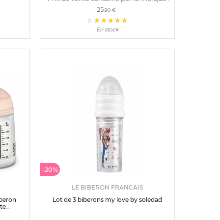
25
,90 €
(1)
En stock
-20%
LE BIBERON FRANCAIS
iberon
Lot de 3 biberons my love by soledad
tte