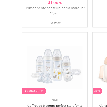
31
,90 €
Prix de vente conseillé par la marque :
49
,90 €
En stock
Outlet
-10%
-10%
NUK
Coffret de biberons perfect start fc+ tc
Kit n