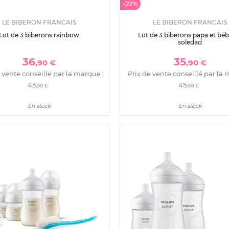
-22%
LE BIBERON FRANCAIS
LE BIBERON FRANCAIS
Lot de 3 biberons rainbow
Lot de 3 biberons papa et bé
soledad
36
35
,90 €
,90 €
 vente conseillé par la marque :
Prix de vente conseillé par la 
45
45
,90 €
,90 €
En stock
En stock