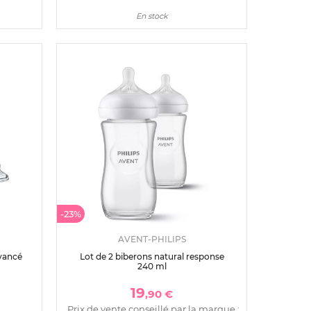
En stock
-23%
AVENT-PHILIPS
avancé
Lot de 2 biberons natural response
240 ml
19
,90 €
Prix de vente conseillé par la marque :