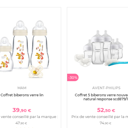
-30%
MAM
AVENT-PHILIPS
Coffret biberons verre lin
Coffret 5 biberons verre nouv
natural response scd879/1
39
52
,90 €
,50 €
 vente conseillé par la marque :
Prix de vente conseillé par la 
47
74
,90 €
,90 €