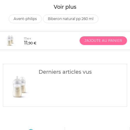
Voir plus
avent-philips
biberon natural pp 260 ml
17
,90 €
J'AJOUTE AU PANIER
11
,90 €
Derniers articles vus