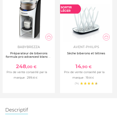
BABYBREZZA
AVENT-PHILIPS
Préparateur de biberons
Sèche biberons et tétines
formula pro advanced blanc et
noir
248
14
,00 €
,90 €
Prix de vente conseillé par la
Prix de vente conseillé par la
marque :
299
marque :
19
,90 €
,90 €
(74)
Descriptif