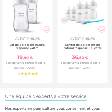
AVENT-PHILIPS
AVENT-PHILIPS
Lot de 2 biberons natural
Coffret de 5 biberons pp
response 240 ml
natural response, 1 sucette
ultra-douce 0-6 mois et 1
goupillon (2 biberons 125 ml+2
19
36
,90 €
,50 €
biberons 260 ml +1 biberon 330
ml) scd8
Prix de vente conseillé par la
Prix de vente conseillé par la
marque :
25
marque :
54
,90 €
,90 €
(1)
Une équipe d'experts à votre service
Nos experts en puériculture vous conseillent et vous