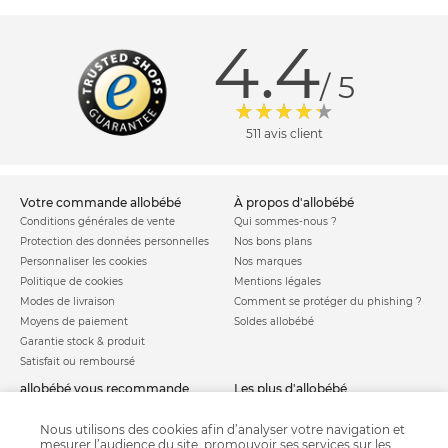
4.4
/ 5
511 avis client
votre commande allobébé
à propos d'allobébé
Conditions générales de vente
Qui sommes-nous ?
Protection des données personnelles
Nos bons plans
Personnaliser les cookies
Nos marques
Politique de cookies
Mentions légales
Modes de livraison
Comment se protéger du phishing ?
Moyens de paiement
Soldes allobébé
Garantie stock & produit
Satisfait ou remboursé
allobébé vous recommande
les plus d'allobébé
Sites et partenaires
Liste de naissance
Nos labels
Infos conseils
Nous utilisons des cookies afin d’analyser votre navigation et
mesurer l’audience du site, promouvoir ses services sur les
Nos licences
Jeux concours