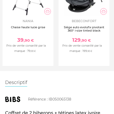
NANIA
BEBECONFORT
Chaise haute lucie grise
Siège auto evolufix pivotant
360° i-size tinted black
39
129
,90 €
,90 €
Prix de vente conseillé par la
Prix de vente conseillé par la
marque :
79
marque :
199
,90 €
,90 €
Descriptif
Référence :
IB050065138
Coffret de 2 biberons + tétines latex ivoire