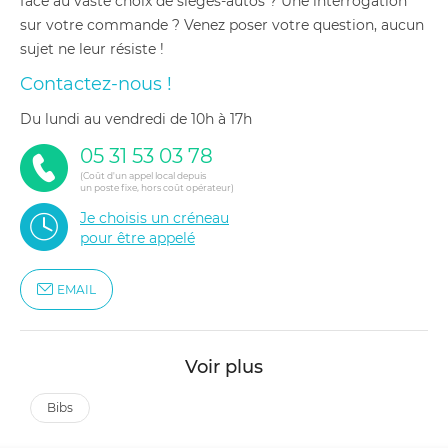
face au vaste choix de sièges-autos ? Une interrogation
sur votre commande ? Venez poser votre question, aucun
sujet ne leur résiste !
Contactez-nous !
du lundi au vendredi de 10h à 17h
05 31 53 03 78
(Coût d'un appel local depuis
un poste fixe, hors coût opérateur)
Je choisis un créneau
pour être appelé
EMAIL
Voir plus
bibs