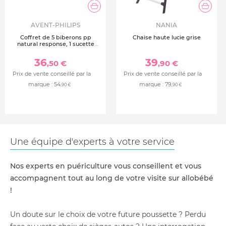
AVENT-PHILIPS
NANIA
Coffret de 5 biberons pp
Chaise haute lucie grise
natural response, 1 sucette
ultra-douce 0-6 mois et 1
goupillon (2 biberons 125 ml+2
36
39
,50 €
,90 €
biberons 260 ml +1 biberon 330
ml) scd8
Prix de vente conseillé par la
Prix de vente conseillé par la
marque :
54
marque :
79
,90 €
,90 €
Une équipe d'experts à votre service
Nos experts en puériculture vous conseillent et vous
accompagnent tout au long de votre visite sur allobébé
!
Un doute sur le choix de votre future poussette ? Perdu