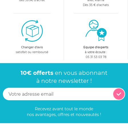
dès 59.9€ d'achat
avec Klarna
Dès 35 € d'achats
Changer d'avis
Equipe d'experts
satisfait ou remboursé
à votre écoute :
05 31 53 03 78
10€ offerts
en vous abonnant
à notre newsletter !
Recevez avant tout le monde
nos avantages, offres et nouveautés !