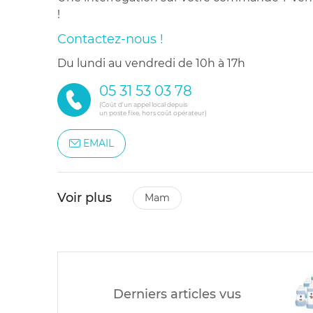
!
Contactez-nous !
du lundi au vendredi de 10h à 17h
05 31 53 03 78
(Coût d'un appel local depuis
un poste fixe, hors coût opérateur)
EMAIL
Voir plus
mam
Derniers articles vus