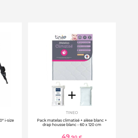
TINEO
° i-size
Pack matelas climatisé + alèse blanc +
drap housse blanc - 60 x 120 cm
49
,90 €