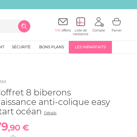
10€
offerts
Liste de
Compte
Panier
naissance
NT
SÉCURITÉ
BONS PLANS
LES IMPARFAITS
AM
offret 8 biberons
aissance anti-colique easy
tart océan
Détails
79
,90 €