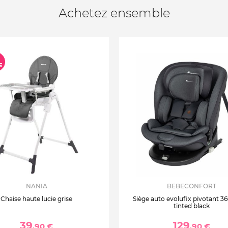
Achetez ensemble
NANIA
BEBECONFORT
Chaise haute lucie grise
Siège auto evolufix pivotant 360
tinted black
39
129
,90 €
,90 €