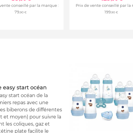
 vente conseillé par la marque :
Prix de vente conseillé par la
79
199
,90 €
,90 €
e easy start océan
asy start océan de la
ers repas avec une
es biberons de différentes
t et moyen) pour suivre la
nt les coliques, gaz et
étine plate facilite le