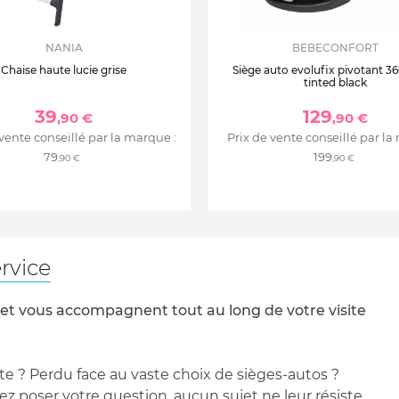
NANIA
BEBECONFORT
Chaise haute lucie grise
Siège auto evolufix pivotant 360
tinted black
39
129
,90 €
,90 €
 vente conseillé par la marque :
Prix de vente conseillé par la
79
199
,90 €
,90 €
rvice
 et vous accompagnent tout au long de votre visite
te ? Perdu face au vaste choix de sièges-autos ?
 poser votre question, aucun sujet ne leur résiste