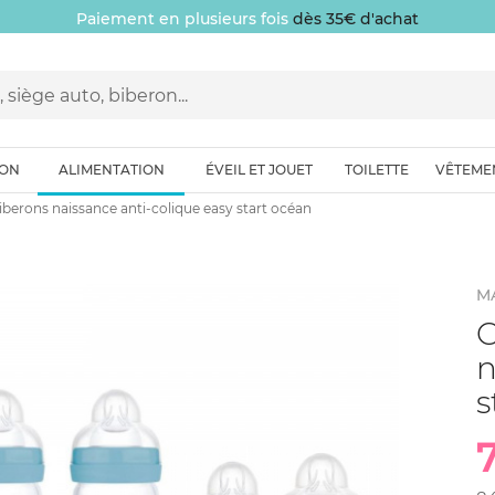
Paiement en plusieurs fois
dès 35€ d'achat
ION
ALIMENTATION
ÉVEIL ET JOUET
TOILETTE
VÊTEME
iberons naissance anti-colique easy start océan
M
C
n
s