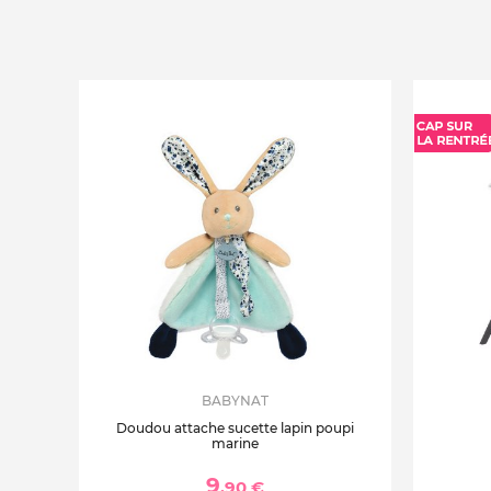
BABYNAT
Doudou attache sucette lapin poupi
marine
9
,90 €