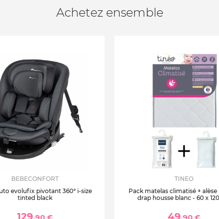
Achetez ensemble
BEBECONFORT
TINEO
uto evolufix pivotant 360° i-size
Pack matelas climatisé + alèse
tinted black
drap housse blanc - 60 x 12
129
49
,90 €
,90 €