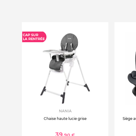
NANIA
Chaise haute lucie grise
Siège a
39
,90 €