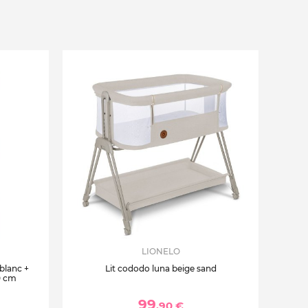
LIONELO
 blanc +
Lit cododo luna beige sand
0 cm
99
,90 €