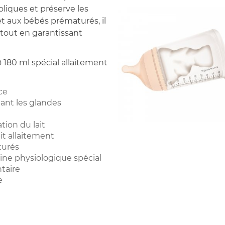
coliques et préserve les
t aux bébés prématurés, il
n, tout en garantissant
ø 180 ml spécial allaitement
ce
ant les glandes
tion du lait
it allaitement
turés
tine physiologique spécial
taire
e