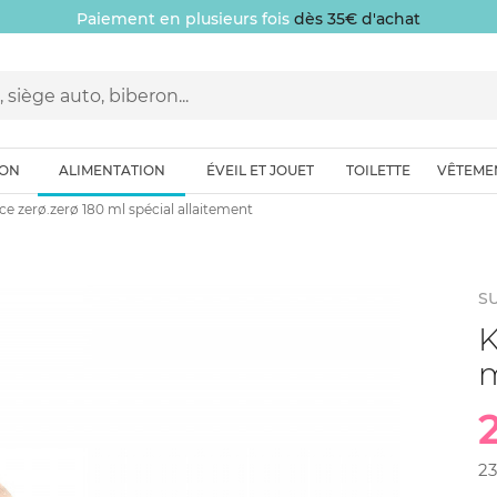
Paiement en plusieurs fois
dès 35€ d'achat
ION
ALIMENTATION
ÉVEIL ET JOUET
TOILETTE
VÊTEME
ce zerø.zerø 180 ml spécial allaitement
S
K
m
2
23