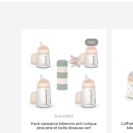
New
SUAVINEX
Pack naissance biberons anti colique
Coffre
zerø.zerø et boîte doseuse vert
bib