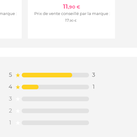
11
,90 €
 marque :
Prix de vente conseillé par la marque :
17
,90 €
5
3
4
1
3
2
1