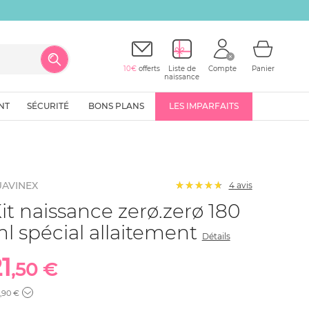
10€
offerts
Liste de
Compte
Panier
naissance
NT
SÉCURITÉ
BONS PLANS
LES IMPARFAITS
UAVINEX
4
avis
it naissance zerø.zerø 180
l spécial allaitement
Détails
1
,50 €
,90 €