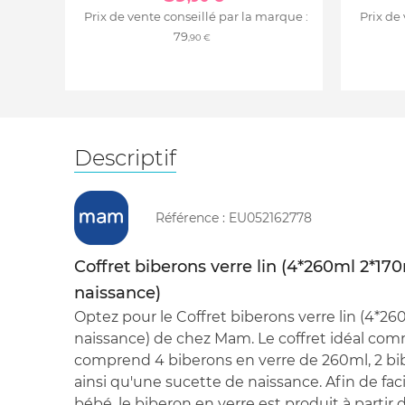
Prix de vente conseillé par la marque :
Prix de
79
,90 €
Descriptif
Référence :
EU052162778
Coffret biberons verre lin (4*260ml 2*17
naissance)
Optez pour le Coffret biberons verre lin (4*2
naissance) de chez Mam. Le coffret idéal com
comprend 4 biberons en verre de 260ml, 2 bi
ainsi qu'une sucette de naissance. Afin de faci
bébé, le biberon en verre est produit à partir 