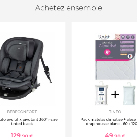
Achetez ensemble
BEBECONFORT
TINEO
uto evolufix pivotant 360° i-size
Pack matelas climatisé + alèse
tinted black
drap housse blanc - 60 x 12
129
49
,90 €
,90 €