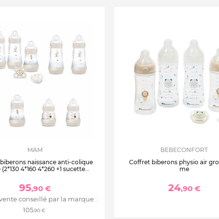
MAM
BEBECONFORT
 biberons naissance anti-colique
Coffret biberons physio air gr
 (2*130 4*160 4*260 +1 sucette
me
nce et 1 boîte doseuse de lait )
95
24
,90 €
,90 €
 vente conseillé par la marque :
105
,90 €