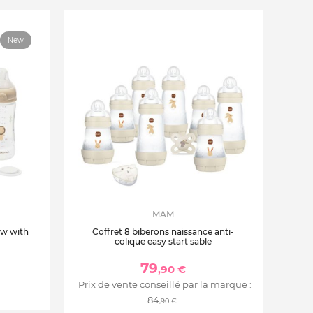
New
MAM
ow with
Coffret 8 biberons naissance anti-
colique easy start sable
79
,90 €
Prix de vente conseillé par la marque :
84
,90 €