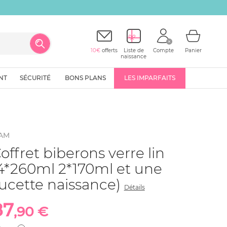
10€
offerts
Liste de
Compte
Panier
naissance
NT
SÉCURITÉ
BONS PLANS
LES IMPARFAITS
AM
offret biberons verre lin
4*260ml 2*170ml et une
ucette naissance)
Détails
87
,90 €