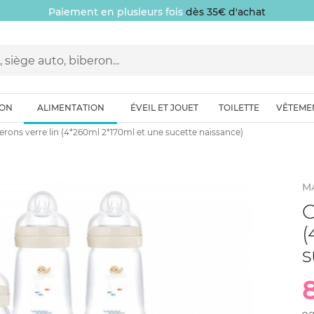
Paiement en plusieurs fois
dès 35€ d'achat
ION
ALIMENTATION
ÉVEIL ET JOUET
TOILETTE
VÊTEME
erons verre lin (4*260ml 2*170ml et une sucette naissance)
M
C
(
s