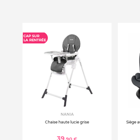
NANIA
Chaise haute lucie grise
Siège a
39
,90 €