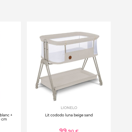
LIONELO
 blanc +
Lit cododo luna beige sand
0 cm
99
,90 €