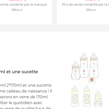
 vente conseillé par la marque :
Prix de vente conseillé par la
199
59
,90 €
,90 €
0ml et une sucette
60ml 2*170ml et une sucette
me cadeau de naissance ! Il
berons en verre de 170ml
liter le quotidien avec
de verre de qualité haut de