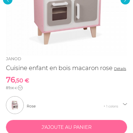
JANOD
Cuisine enfant en bois macaron rose
Détails
76
,50 €
89
,90 €
Rose
+ 1 coloris