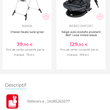
NANIA
BEBECONFORT
Chaise haute lucie grise
Siège auto evolufix pivotant
360° i-size tinted black
39
129
,90 €
,90 €
Prix de vente conseillé par la
Prix de vente conseillé par la
marque :
79
marque :
199
,90 €
,90 €
Descriptif
Référence :
JA085265677