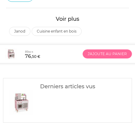
Voir plus
janod
cuisine enfant en bois
89
,90 €
J'AJOUTE AU PANIER
76
,50 €
Derniers articles vus