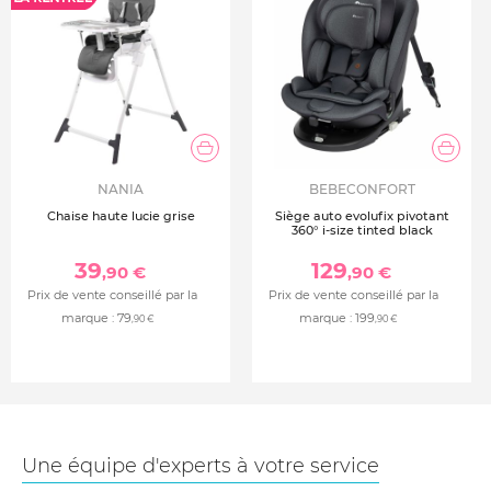
NANIA
BEBECONFORT
Chaise haute lucie grise
Siège auto evolufix pivotant
360° i-size tinted black
39
129
,90 €
,90 €
Prix de vente conseillé par la
Prix de vente conseillé par la
marque :
79
marque :
199
,90 €
,90 €
Une équipe d'experts à votre service