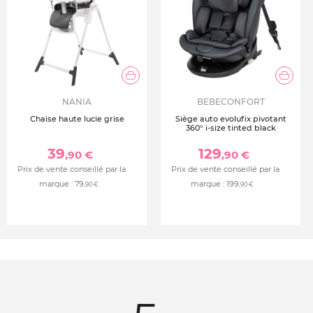
NANIA
BEBECONFORT
Chaise haute lucie grise
Siège auto evolufix pivotant
360° i-size tinted black
39
129
,90 €
,90 €
Prix de vente conseillé par la
Prix de vente conseillé par la
marque :
79
marque :
199
,90 €
,90 €