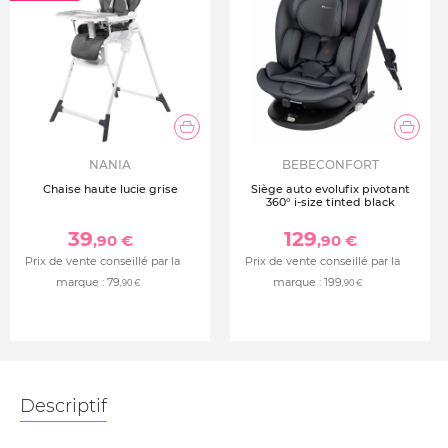
NANIA
BEBECONFORT
Chaise haute lucie grise
Siège auto evolufix pivotant
360° i-size tinted black
39
129
,90 €
,90 €
Prix de vente conseillé par la
Prix de vente conseillé par la
marque :
79
marque :
199
,90 €
,90 €
Descriptif