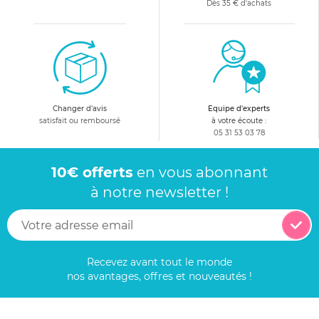
Dès 35 € d'achats
Changer d'avis
Equipe d'experts
satisfait ou remboursé
à votre écoute :
05 31 53 03 78
10€ offerts
en vous abonnant
à notre newsletter !
Recevez avant tout le monde
nos avantages, offres et nouveautés !