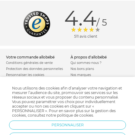
4.4
/ 5
511 avis client
votre commande allobébé
à propos d'allobébé
Conditions générales de vente
Qui sommes-nous ?
Protection des données personnelles
Nos bons plans
Personnaliser les cookies
Nos marques
Politique de cookies
Mentions légales
Modes de livraison
Comment se protéger du phishing ?
Nous utilisons des cookies afin d’analyser votre navigation et
mesurer l’audience du site, promouvoir ses services sur les
Moyens de paiement
Soldes allobébé
réseaux sociaux et vous proposer du contenu personnalisé.
Garantie stock & produit
Vous pouvez paramétrer vos choix pour individuellement
Satisfait ou remboursé
accepter ou non ces cookies en cliquant sur «
PERSONNALISER ». Pour en savoir plus sur la gestion des
allobébé vous recommande
les plus d'allobébé
cookies, consultez notre
politique de cookies
.
Sites et partenaires
Liste de naissance
PERSONNALISER
Nos labels
Infos conseils
Nos licences
Jeux concours