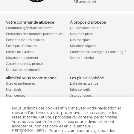
511 avis client
votre commande allobébé
à propos d'allobébé
Conditions générales de vente
Qui sommes-nous ?
Protection des données personnelles
Nos bons plans
Personnaliser les cookies
Nos marques
Politique de cookies
Mentions légales
Modes de livraison
Comment se protéger du phishing ?
Moyens de paiement
Soldes allobébé
Garantie stock & produit
Satisfait ou remboursé
allobébé vous recommande
les plus d'allobébé
Sites et partenaires
Liste de naissance
Nos labels
Infos conseils
Nos licences
Jeux concours
Valise de maternité
Besoin d'aide ?
Parrainage
Nous utilisons des cookies afin d’analyser votre navigation et
FAQ
mesurer l’audience du site, promouvoir ses services sur les
Paiement sécurisé
réseaux sociaux et vous proposer du contenu personnalisé.
Vous pouvez paramétrer vos choix pour individuellement
accepter ou non ces cookies en cliquant sur «
PERSONNALISER ». Pour en savoir plus sur la gestion des
Charte qualité