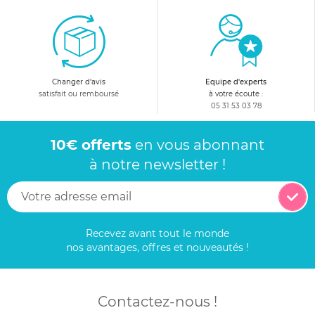
Changer d'avis
Equipe d'experts
satisfait ou remboursé
à votre écoute :
05 31 53 03 78
10€ offerts
en vous abonnant
à notre newsletter !
Recevez avant tout le monde
nos avantages, offres et nouveautés !
Contactez-nous !