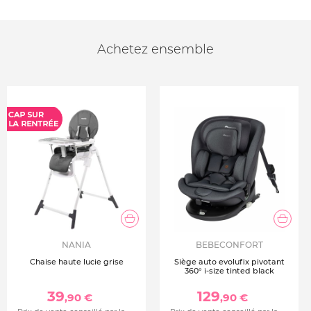
Achetez ensemble
NANIA
BEBECONFORT
Chaise haute lucie grise
Siège auto evolufix pivotant
360° i-size tinted black
39
129
,90 €
,90 €