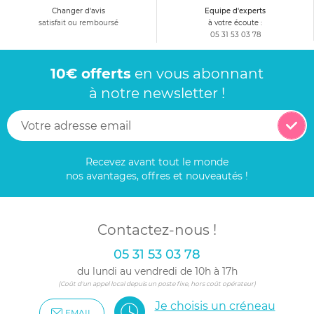
Changer d'avis
Equipe d'experts
satisfait ou remboursé
à votre écoute :
05 31 53 03 78
10€ offerts
en vous abonnant
à notre newsletter !
Recevez avant tout le monde
nos avantages, offres et nouveautés !
Contactez-nous !
05 31 53 03 78
du lundi au vendredi de 10h à 17h
(Coût d'un appel local depuis un poste fixe, hors coût opérateur)
Je choisis un créneau
EMAIL