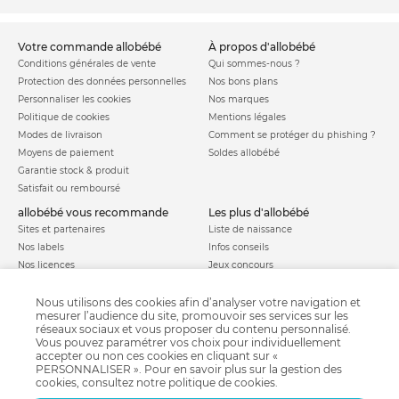
votre commande allobébé
à propos d'allobébé
Conditions générales de vente
Qui sommes-nous ?
Protection des données personnelles
Nos bons plans
Personnaliser les cookies
Nos marques
Politique de cookies
Mentions légales
Modes de livraison
Comment se protéger du phishing ?
Moyens de paiement
Soldes allobébé
Garantie stock & produit
Satisfait ou remboursé
allobébé vous recommande
les plus d'allobébé
Sites et partenaires
Liste de naissance
Nos labels
Infos conseils
Nos licences
Jeux concours
Valise de maternité
Besoin d'aide ?
Parrainage
Nous utilisons des cookies afin d’analyser votre navigation et
FAQ
mesurer l’audience du site, promouvoir ses services sur les
Paiement sécurisé
réseaux sociaux et vous proposer du contenu personnalisé.
Vous pouvez paramétrer vos choix pour individuellement
accepter ou non ces cookies en cliquant sur «
PERSONNALISER ». Pour en savoir plus sur la gestion des
Charte qualité
cookies, consultez notre
politique de cookies
.