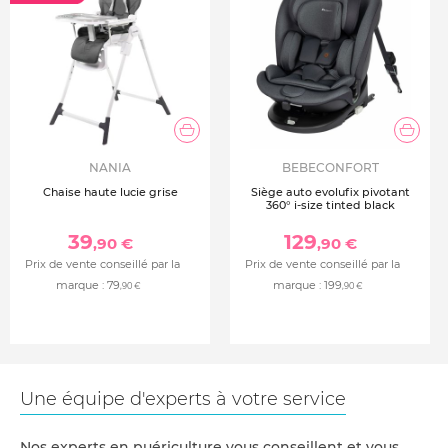
NANIA
BEBECONFORT
Chaise haute lucie grise
Siège auto evolufix pivotant
360° i-size tinted black
39
129
,90 €
,90 €
Prix de vente conseillé par la
Prix de vente conseillé par la
marque :
79
marque :
199
,90 €
,90 €
Une équipe d'experts à votre service
Nos experts en puériculture vous conseillent et vous