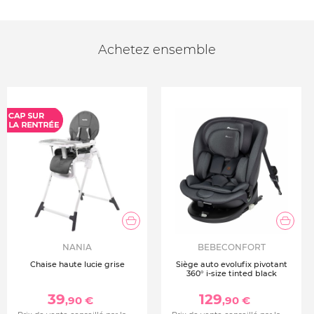
Achetez ensemble
NANIA
BEBECONFORT
Chaise haute lucie grise
Siège auto evolufix pivotant
360° i-size tinted black
39
129
,90 €
,90 €