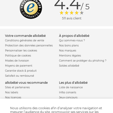
4.4
/ 5
511 avis client
votre commande allobébé
à propos d'allobébé
Conditions générales de vente
Qui sommes-nous ?
Protection des données personnelles
Nos bons plans
Personnaliser les cookies
Nos marques
Politique de cookies
Mentions légales
Modes de livraison
Comment se protéger du phishing ?
Moyens de paiement
Soldes allobébé
Garantie stock & produit
Satisfait ou remboursé
allobébé vous recommande
les plus d'allobébé
Sites et partenaires
Liste de naissance
Nos labels
Infos conseils
Nos licences
Jeux concours
Valise de maternité
Besoin d'aide ?
Parrainage
Nous utilisons des cookies afin d’analyser votre navigation et
FAQ
mesurer l’audience du site, promouvoir ses services sur les