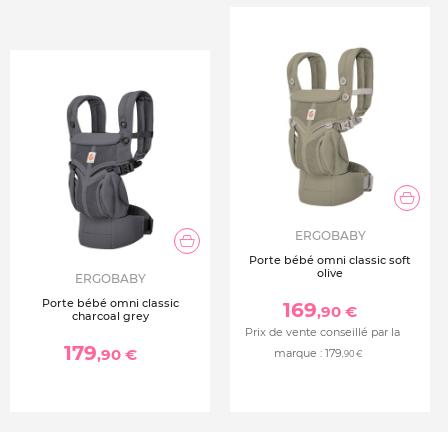
ERGOBABY
Porte bébé omni classic soft
olive
ERGOBABY
Porte bébé omni classic
169
,90 €
charcoal grey
Prix de vente conseillé par la
179
,90 €
marque :
179
,90 €