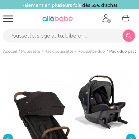
Paiement en plusieurs fois
dès 35€ d'achat
Accueil
Poussette
Pack poussette
Poussette duo
Pack duo pact p