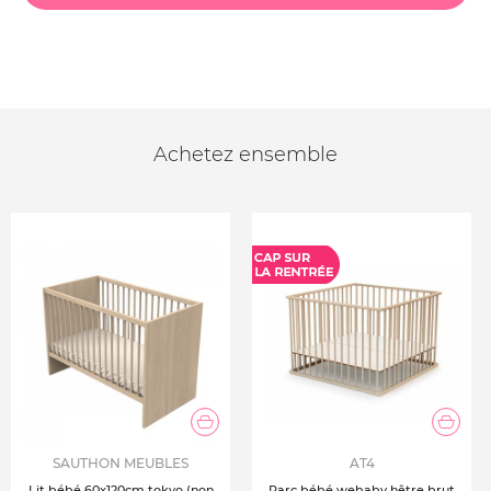
Achetez ensemble
SAUTHON MEUBLES
AT4
Lit bébé 60x120cm tokyo (non
Parc bébé webaby hêtre brut