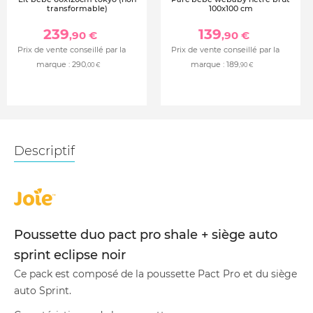
transformable)
100x100 cm
239
139
,90 €
,90 €
Prix de vente conseillé par la
Prix de vente conseillé par la
marque :
290
marque :
189
,00 €
,90 €
Descriptif
Poussette duo pact pro shale + siège auto
sprint eclipse noir
Ce pack est composé de la poussette Pact Pro et du siège
auto Sprint.