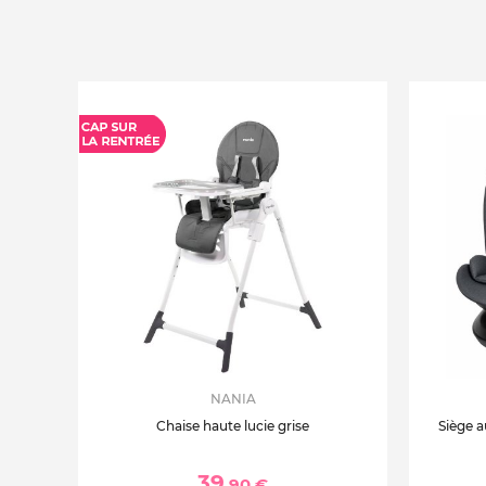
NANIA
Chaise haute lucie grise
Siège a
39
,90 €