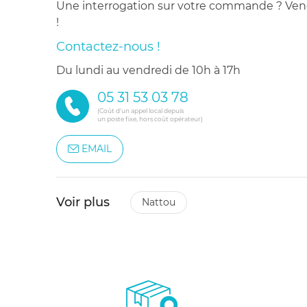
Une interrogation sur votre commande ? Venez
!
Contactez-nous !
du lundi au vendredi de 10h à 17h
05 31 53 03 78
(Coût d'un appel local depuis
un poste fixe, hors coût opérateur)
EMAIL
Voir plus
nattou