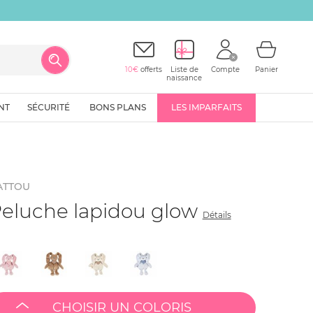
10€
offerts
Liste de
Compte
Panier
naissance
NT
SÉCURITÉ
BONS PLANS
LES IMPARFAITS
ATTOU
eluche lapidou glow
Détails
CHOISIR UN COLORIS