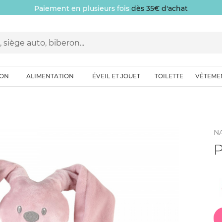
Paiement en plusieurs fois
dès 35€ d'achat
ION
ALIMENTATION
ÉVEIL ET JOUET
TOILETTE
VÊTEME
N
P