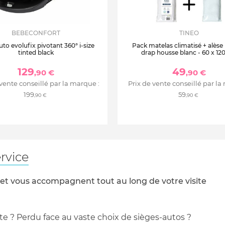
BEBECONFORT
TINEO
uto evolufix pivotant 360° i-size
Pack matelas climatisé + alèse
tinted black
drap housse blanc - 60 x 12
129
49
,90 €
,90 €
 vente conseillé par la marque :
Prix de vente conseillé par la
199
59
,90 €
,90 €
rvice
 et vous accompagnent tout au long de votre visite
te ? Perdu face au vaste choix de sièges-autos ?