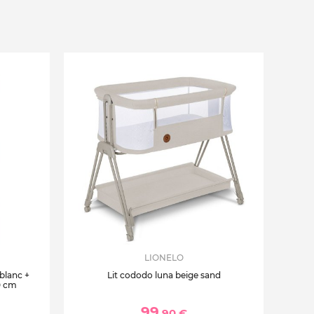
LIONELO
 blanc +
Lit cododo luna beige sand
0 cm
99
,90 €