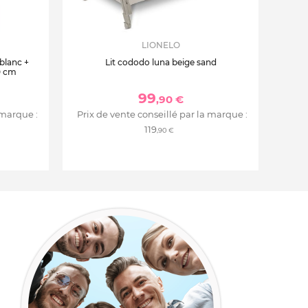
LIONELO
 blanc +
Lit cododo luna beige sand
0 cm
99
,90 €
 marque :
Prix de vente conseillé par la marque :
119
,90 €