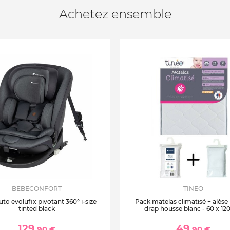
Achetez ensemble
BEBECONFORT
TINEO
uto evolufix pivotant 360° i-size
Pack matelas climatisé + alèse
tinted black
drap housse blanc - 60 x 12
129
49
,90 €
,90 €