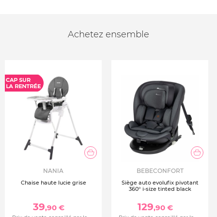
Achetez ensemble
NANIA
BEBECONFORT
Chaise haute lucie grise
Siège auto evolufix pivotant
360° i-size tinted black
39
129
,90 €
,90 €