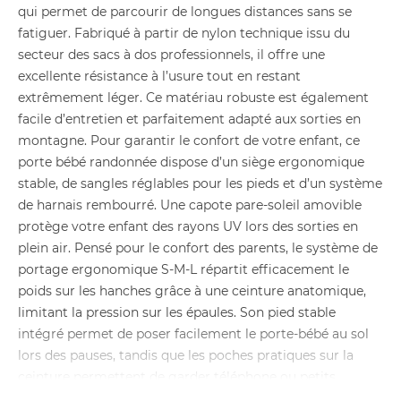
qui permet de parcourir de longues distances sans se
fatiguer. Fabriqué à partir de nylon technique issu du
secteur des sacs à dos professionnels, il offre une
excellente résistance à l’usure tout en restant
extrêmement léger. Ce matériau robuste est également
facile d’entretien et parfaitement adapté aux sorties en
montagne. Pour garantir le confort de votre enfant, ce
porte bébé randonnée dispose d’un siège ergonomique
stable, de sangles réglables pour les pieds et d’un système
de harnais rembourré. Une capote pare-soleil amovible
protège votre enfant des rayons UV lors des sorties en
plein air. Pensé pour le confort des parents, le système de
portage ergonomique S-M-L répartit efficacement le
poids sur les hanches grâce à une ceinture anatomique,
limitant la pression sur les épaules. Son pied stable
intégré permet de poser facilement le porte-bébé au sol
lors des pauses, tandis que les poches pratiques sur la
ceinture permettent de garder téléphone ou petits
accessoires à portée de main. Ce porte-bébé dorsal a été