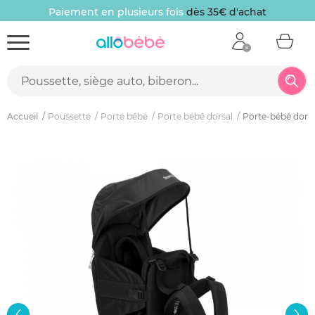
Paiement en plusieurs fois
dès 35€ d'achat
Accueil
Poussette
Porte bébé
Porte bébé dorsal
Porte-bébé dorsa