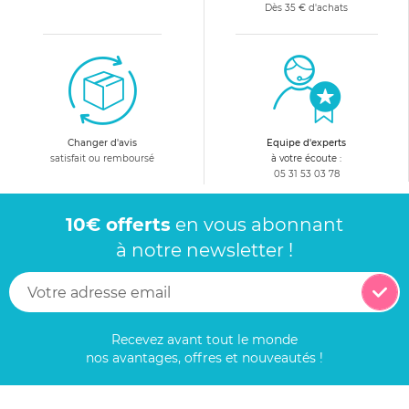
Dès 35 € d'achats
Changer d'avis
Equipe d'experts
satisfait ou remboursé
à votre écoute :
05 31 53 03 78
10€ offerts
en vous abonnant
à notre newsletter !
Recevez avant tout le monde
nos avantages, offres et nouveautés !