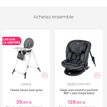
Achetez ensemble
NANIA
BEBECONFORT
Chaise haute lucie grise
Siège auto evolufix pivotant
360° i-size tinted black
39
129
,90 €
,90 €