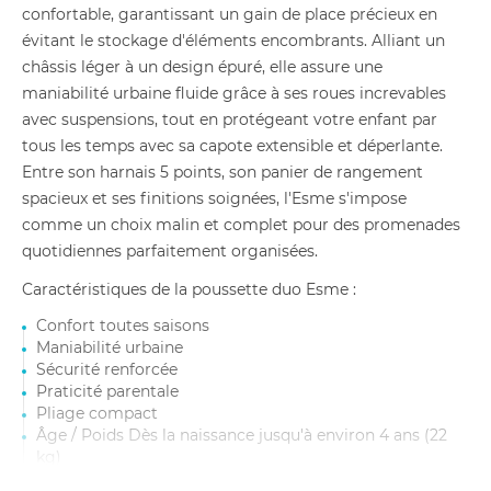
confortable, garantissant un gain de place précieux en
évitant le stockage d'éléments encombrants. Alliant un
châssis léger à un design épuré, elle assure une
maniabilité urbaine fluide grâce à ses roues increvables
avec suspensions, tout en protégeant votre enfant par
tous les temps avec sa capote extensible et déperlante.
Entre son harnais 5 points, son panier de rangement
spacieux et ses finitions soignées, l'Esme s'impose
comme un choix malin et complet pour des promenades
quotidiennes parfaitement organisées.
Caractéristiques de la poussette duo Esme :
Confort toutes saisons
Maniabilité urbaine
Sécurité renforcée
Praticité parentale
Pliage compact
Âge / Poids Dès la naissance jusqu'à environ 4 ans (22
kg)
Type de siège Convertible (Nacelle vers Hamac)