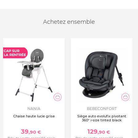
Achetez ensemble
NANIA
BEBECONFORT
Chaise haute lucie grise
Siège auto evolufix pivotant
360° i-size tinted black
39
129
,90 €
,90 €