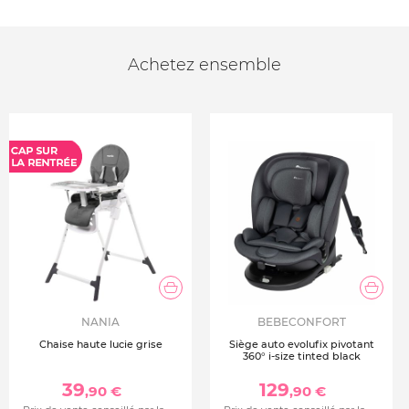
Achetez ensemble
NANIA
BEBECONFORT
Chaise haute lucie grise
Siège auto evolufix pivotant
360° i-size tinted black
39
129
,90 €
,90 €