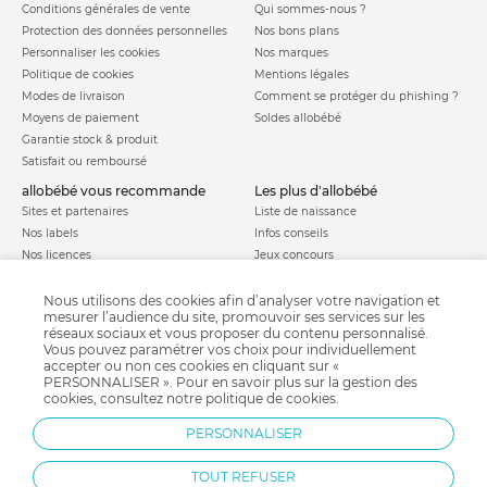
Conditions générales de vente
Qui sommes-nous ?
Protection des données personnelles
Nos bons plans
Personnaliser les cookies
Nos marques
Politique de cookies
Mentions légales
Modes de livraison
Comment se protéger du phishing ?
Moyens de paiement
Soldes allobébé
Garantie stock & produit
Satisfait ou remboursé
allobébé vous recommande
les plus d'allobébé
Sites et partenaires
Liste de naissance
Nos labels
Infos conseils
Nos licences
Jeux concours
Valise de maternité
Besoin d'aide ?
Parrainage
Nous utilisons des cookies afin d’analyser votre navigation et
FAQ
mesurer l’audience du site, promouvoir ses services sur les
Paiement sécurisé
réseaux sociaux et vous proposer du contenu personnalisé.
Vous pouvez paramétrer vos choix pour individuellement
accepter ou non ces cookies en cliquant sur «
PERSONNALISER ». Pour en savoir plus sur la gestion des
Charte qualité
cookies, consultez notre
politique de cookies
.
PERSONNALISER
TOUT REFUSER