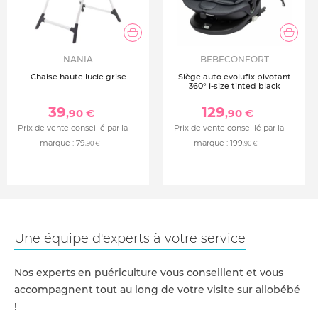
NANIA
BEBECONFORT
Chaise haute lucie grise
Siège auto evolufix pivotant
360° i-size tinted black
39
129
,90 €
,90 €
Prix de vente conseillé par la
Prix de vente conseillé par la
marque :
79
marque :
199
,90 €
,90 €
Une équipe d'experts à votre service
Nos experts en puériculture vous conseillent et vous
accompagnent tout au long de votre visite sur allobébé
!