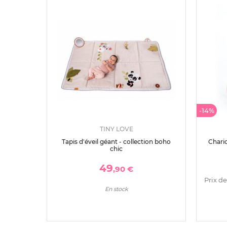
-14%
TINY LOVE
Tapis d'éveil géant - collection boho
Chari
chic
49
,90 €
Prix de
En stock