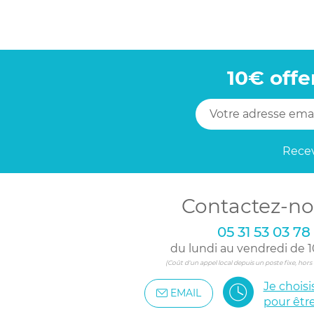
10€ offe
Recev
Contactez-no
05 31 53 03 78
du lundi au vendredi de 1
(Coût d'un appel local depuis un poste fixe, hor
Je chois
EMAIL
pour êtr