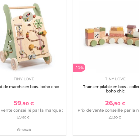
-10%
TINY LOVE
TINY LOVE
ot de marche en bois- boho chic
Train empilable en bois - colle
boho chic
59
26
,90 €
,90 €
 vente conseillé par la marque :
Prix de vente conseillé par la 
69
29
,90 €
,90 €
En stock