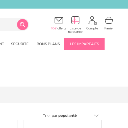
10€
offerts
Liste de
Compte
Panier
naissance
NT
SÉCURITÉ
BONS PLANS
LES IMPARFAITS
Trier
par
popularité