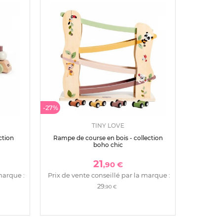
-27%
TINY LOVE
ction
Rampe de course en bois - collection
boho chic
21
,90 €
marque :
Prix de vente conseillé par la marque :
29
,90 €