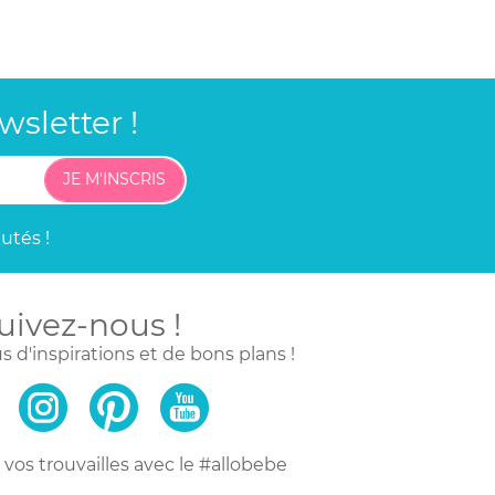
sletter !
JE M'INSCRIS
utés !
uivez-nous !
s d'inspirations
et de bons plans !
vos trouvailles
avec le #allobebe