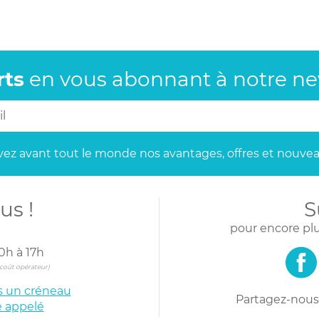
rts
en vous abonnant
à notre new
ez avant tout le monde
nos avantages, offres et nouvea
us !
S
pour encore plu
0h à 17h
s coût opérateur)
is un créneau
Partagez-nous 
e appelé