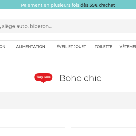
Paiement en plusieurs fois
dès 35€ d'achat
ION
ALIMENTATION
ÉVEIL ET JOUET
TOILETTE
VÊTEME
Boho chic