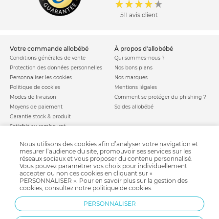
511 avis client
votre commande allobébé
à propos d'allobébé
Conditions générales de vente
Qui sommes-nous ?
Protection des données personnelles
Nos bons plans
Personnaliser les cookies
Nos marques
Politique de cookies
Mentions légales
Modes de livraison
Comment se protéger du phishing ?
Moyens de paiement
Soldes allobébé
Garantie stock & produit
Satisfait ou remboursé
allobébé vous recommande
les plus d'allobébé
Nous utilisons des cookies afin d’analyser votre navigation et
Sites et partenaires
Liste de naissance
mesurer l’audience du site, promouvoir ses services sur les
réseaux sociaux et vous proposer du contenu personnalisé.
Nos labels
Infos conseils
Vous pouvez paramétrer vos choix pour individuellement
Nos licences
Jeux concours
accepter ou non ces cookies en cliquant sur «
Valise de maternité
PERSONNALISER ». Pour en savoir plus sur la gestion des
Besoin d'aide ?
cookies, consultez notre
politique de cookies
.
Parrainage
FAQ
Paiement sécurisé
PERSONNALISER