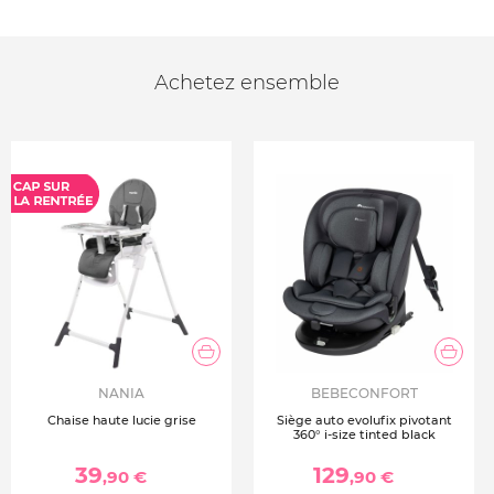
Achetez ensemble
NANIA
BEBECONFORT
Chaise haute lucie grise
Siège auto evolufix pivotant
360° i-size tinted black
39
129
,90 €
,90 €