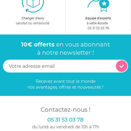
Changer d'avis
Equipe d'experts
satisfait ou remboursé
à votre écoute :
05 31 53 03 78
10€ offerts
en vous abonnant
à notre newsletter !
Recevez avant tout le monde
nos avantages, offres et nouveautés !
Contactez-nous !
05 31 53 03 78
du lundi au vendredi de 10h à 17h