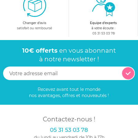
Changer d'avis
Equipe d'experts
satisfait ou remboursé
à votre écoute :
05 31 53 03 78
10€ offerts
en vous abonnant
à notre newsletter !
Recevez avant tout le monde
nos avantages, offres et nouveautés !
Contactez-nous !
05 31 53 03 78
du lundi au vendredi de 10h à 17h