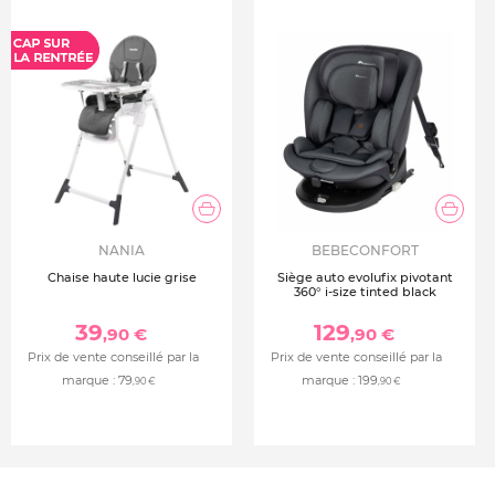
NANIA
BEBECONFORT
Chaise haute lucie grise
Siège auto evolufix pivotant
360° i-size tinted black
39
129
,90 €
,90 €
Prix de vente conseillé par la
Prix de vente conseillé par la
marque :
79
marque :
199
,90 €
,90 €