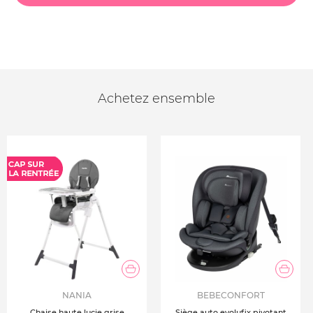
Achetez ensemble
NANIA
BEBECONFORT
Chaise haute lucie grise
Siège auto evolufix pivotant