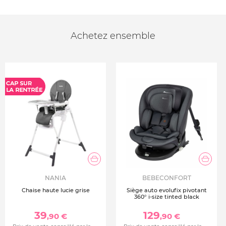
Achetez ensemble
NANIA
BEBECONFORT
Chaise haute lucie grise
Siège auto evolufix pivotant
360° i-size tinted black
39
129
,90 €
,90 €