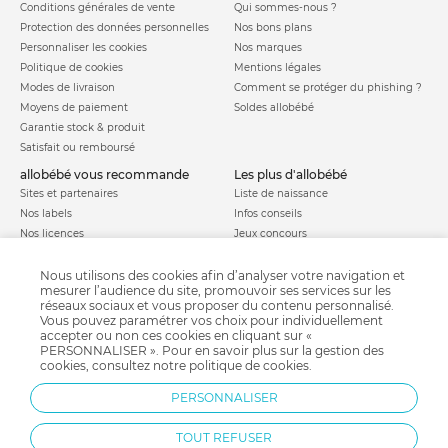
Conditions générales de vente
Qui sommes-nous ?
Protection des données personnelles
Nos bons plans
Personnaliser les cookies
Nos marques
Politique de cookies
Mentions légales
Modes de livraison
Comment se protéger du phishing ?
Moyens de paiement
Soldes allobébé
Garantie stock & produit
Satisfait ou remboursé
allobébé vous recommande
les plus d'allobébé
Sites et partenaires
Liste de naissance
Nos labels
Infos conseils
Nos licences
Jeux concours
Valise de maternité
Besoin d'aide ?
Parrainage
Nous utilisons des cookies afin d’analyser votre navigation et
FAQ
mesurer l’audience du site, promouvoir ses services sur les
Paiement sécurisé
réseaux sociaux et vous proposer du contenu personnalisé.
Vous pouvez paramétrer vos choix pour individuellement
accepter ou non ces cookies en cliquant sur «
PERSONNALISER ». Pour en savoir plus sur la gestion des
Charte qualité
cookies, consultez notre
politique de cookies
.
PERSONNALISER
TOUT REFUSER