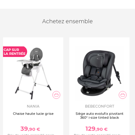
Achetez ensemble
NANIA
BEBECONFORT
Chaise haute lucie grise
Siège auto evolufix pivotant
360° i-size tinted black
39
129
,90 €
,90 €