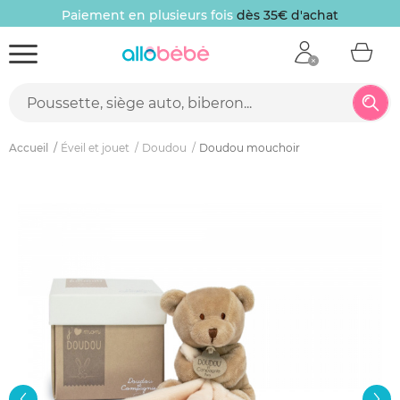
Paiement en plusieurs fois
dès 35€ d'achat
Accueil
Éveil et jouet
Doudou
Doudou mouchoir