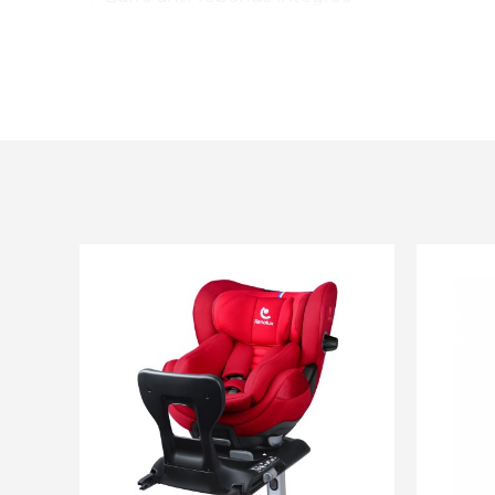
Tissu doux et résistant avec rembourrages 
Housse amovible et lavable à 30°
Protection latérale renforcée : 2 ESP amovib