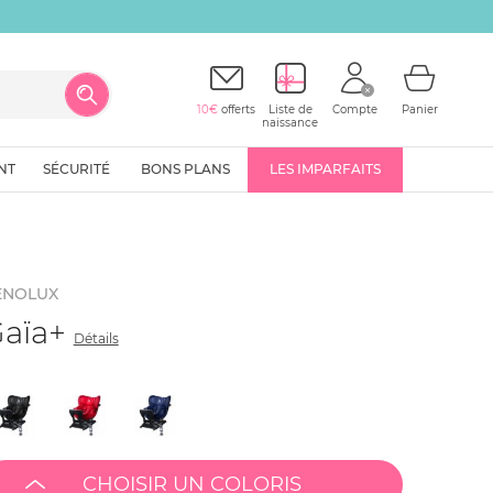
10€
offerts
Liste de
Compte
Panier
naissance
NT
SÉCURITÉ
BONS PLANS
LES IMPARFAITS
ENOLUX
aïa+
Détails
CHOISIR UN COLORIS