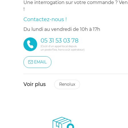
Une interrogation sur votre commande ? Venez
!
Contactez-nous !
du lundi au vendredi de 10h à 17h
05 31 53 03 78
(Coût d'un appel local depuis
un poste fixe, hors coût opérateur)
EMAIL
Voir plus
renolux