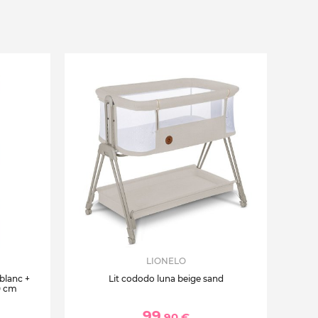
LIONELO
 blanc +
Lit cododo luna beige sand
0 cm
99
,90 €