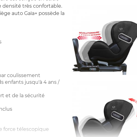
ensité très confortable.
siège auto Gaïa+ possède la
s
 par coulissement
s enfants jusqu'à 4 ans /
t et de la sécurité
inclus
de force télescopique