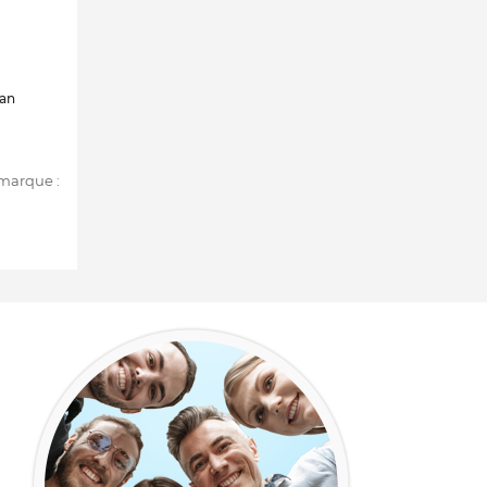
éan
 marque :