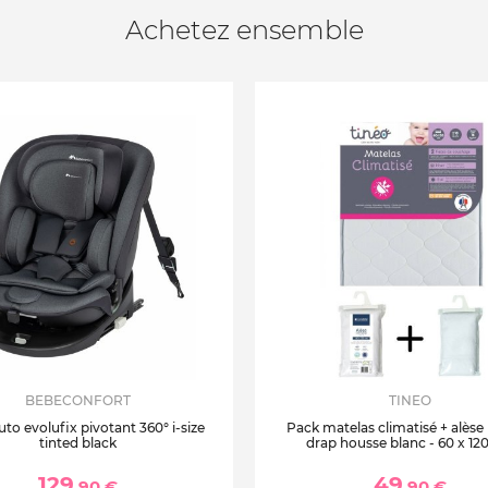
Achetez ensemble
BEBECONFORT
TINEO
uto evolufix pivotant 360° i-size
Pack matelas climatisé + alèse
tinted black
drap housse blanc - 60 x 12
129
49
,90 €
,90 €