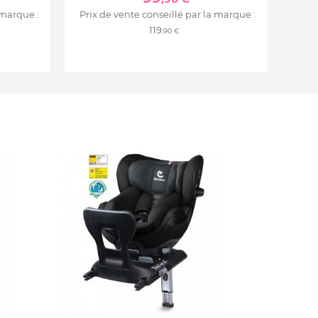
 marque :
Prix de vente conseillé par la marque :
119
,90 €