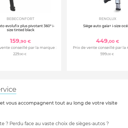
BEBECONFORT
RENOLUX
to evolufix plus pivotant 360° i-
Siège auto gaïa+ i-size oc
size tinted black
159
449
,90 €
,00 €
 vente conseillé par la marque :
Prix de vente conseillé par la
229
599
,90 €
,00 €
rvice
 et vous accompagnent tout au long de votre visite
te ? Perdu face au vaste choix de sièges-autos ?