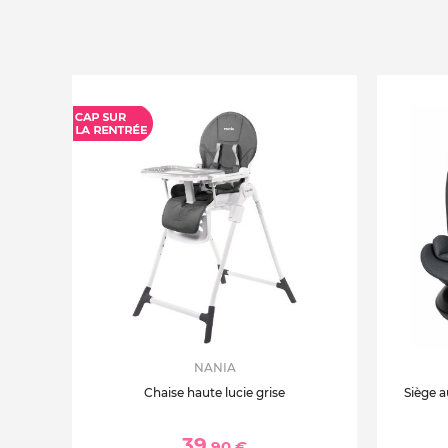
NANIA
Chaise haute lucie grise
Siège a
39
,90 €