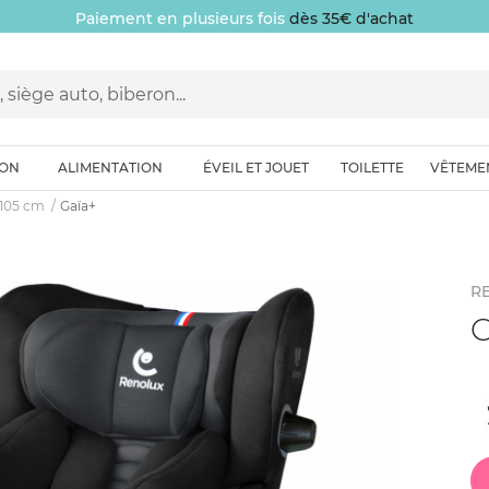
Paiement en plusieurs fois
dès 35€ d'achat
ION
ALIMENTATION
ÉVEIL ET JOUET
TOILETTE
VÊTEME
-105 cm
Gaïa+
R
G