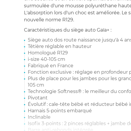
surmoulée d'une mousse polyuréthane haute d
L'absorption lors d'un choc est améliorée. Le 
nouvelle norme R129.
Caractéristiques du siège auto Gaïa+ :
Siège auto dos route naissance jusqu'à 4 an
Têtière réglable en hauteur
Homologué R129
i-size 40-105 cm
Fabriqué en France
Fonction exclusive : réglage en profondeur
Plus de place pour les jambes pour les grand
105 cm
Technologie Softness® : le meilleur du confor
Pivotant
Évolutif : cale-tête bébé et réducteur bébé 
Harnais 5-points embarqué
Inclinable
Isofix 3-points : 2 pinces réglables + jambe 
Barre anti-rebonds intégrée