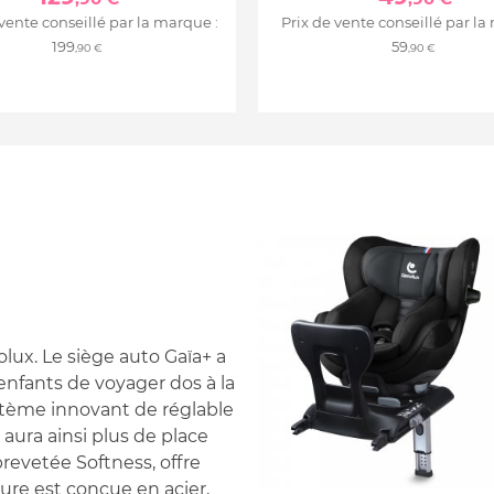
 vente conseillé par la marque :
Prix de vente conseillé par la
199
59
,90 €
,90 €
lux. Le siège auto Gaïa+ a
nfants de voyager dos à la
ystème innovant de réglable
aura ainsi plus de place
revetée Softness, offre
ure est conçue en acier,