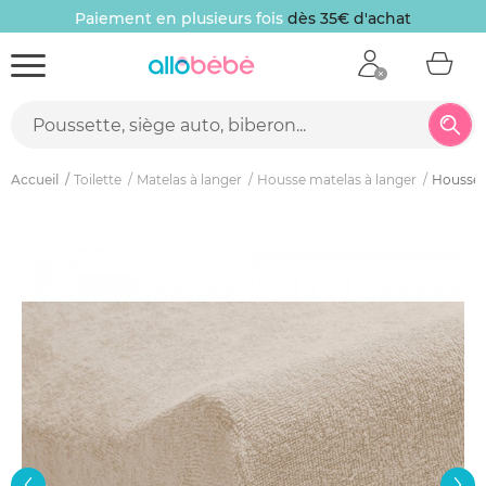
Paiement en plusieurs fois
dès 35€ d'achat
Accueil
Toilette
Matelas à langer
Housse matelas à langer
Housse 