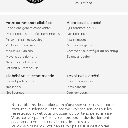
511 avis client
votre commande allobébé
à propos d'allobébé
Conditions générales de vente
Qui sommes-nous ?
Protection des données personnelles
Nos bons plans
Personnaliser les cookies
Nos marques
Politique de cookies
Mentions légales
Modes de livraison
Comment se protéger du phishing ?
Moyens de paiement
Soldes allobébé
Garantie stock & produit
Satisfait ou remboursé
allobébé vous recommande
les plus d'allobébé
Sites et partenaires
Liste de naissance
Nos labels
Infos conseils
Nos licences
Jeux concours
Valise de maternité
Besoin d'aide ?
Parrainage
Nous utilisons des cookies afin d’analyser votre navigation et
FAQ
mesurer l’audience du site, promouvoir ses services sur les
Paiement sécurisé
réseaux sociaux et vous proposer du contenu personnalisé.
Vous pouvez paramétrer vos choix pour individuellement
accepter ou non ces cookies en cliquant sur «
PERSONNALISER ». Pour en savoir plus sur la gestion des
Charte qualité