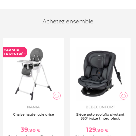
Achetez ensemble
NANIA
BEBECONFORT
Chaise haute lucie grise
Siège auto evolufix pivotant
360° i-size tinted black
39
129
,90 €
,90 €