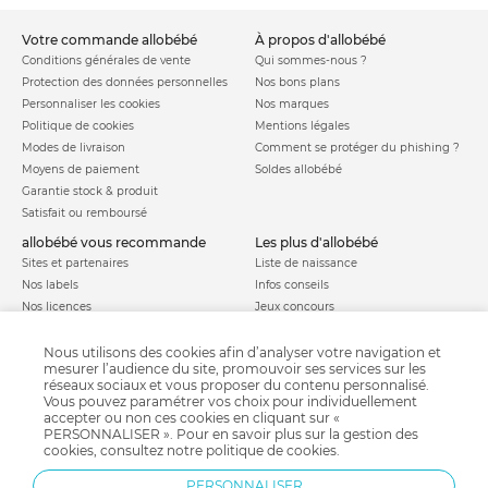
votre commande allobébé
à propos d'allobébé
Conditions générales de vente
Qui sommes-nous ?
Protection des données personnelles
Nos bons plans
Personnaliser les cookies
Nos marques
Politique de cookies
Mentions légales
Modes de livraison
Comment se protéger du phishing ?
Moyens de paiement
Soldes allobébé
Garantie stock & produit
Satisfait ou remboursé
allobébé vous recommande
les plus d'allobébé
Sites et partenaires
Liste de naissance
Nos labels
Infos conseils
Nos licences
Jeux concours
Valise de maternité
Besoin d'aide ?
Parrainage
Nous utilisons des cookies afin d’analyser votre navigation et
FAQ
mesurer l’audience du site, promouvoir ses services sur les
Paiement sécurisé
réseaux sociaux et vous proposer du contenu personnalisé.
Vous pouvez paramétrer vos choix pour individuellement
accepter ou non ces cookies en cliquant sur «
PERSONNALISER ». Pour en savoir plus sur la gestion des
Charte qualité
cookies, consultez notre
politique de cookies
.
PERSONNALISER