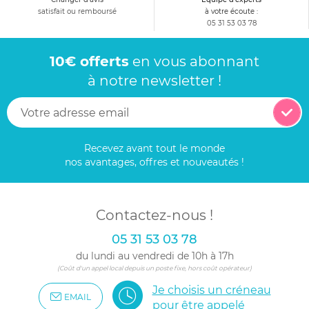
satisfait ou remboursé
à votre écoute :
05 31 53 03 78
10€ offerts
en vous abonnant
à notre newsletter !
Recevez avant tout le monde
nos avantages, offres et nouveautés !
Contactez-nous !
05 31 53 03 78
du lundi au vendredi de 10h à 17h
(Coût d'un appel local depuis un poste fixe, hors coût opérateur)
Je choisis un créneau
EMAIL
pour être appelé