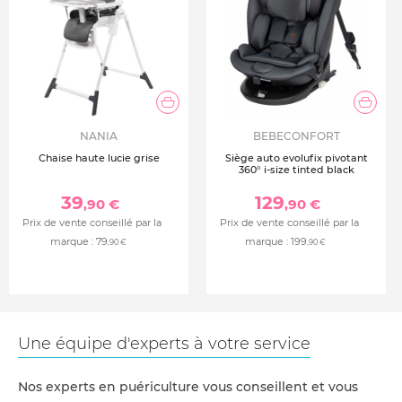
NANIA
BEBECONFORT
Chaise haute lucie grise
Siège auto evolufix pivotant
360° i-size tinted black
39
129
,90 €
,90 €
Prix de vente conseillé par la
Prix de vente conseillé par la
marque :
79
marque :
199
,90 €
,90 €
Une équipe d'experts à votre service
Nos experts en puériculture vous conseillent et vous