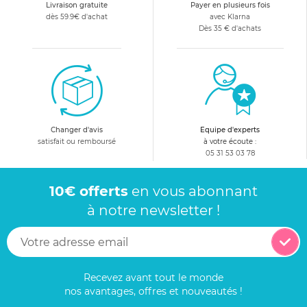
Livraison gratuite
Payer en plusieurs fois
dès 59.9€ d'achat
avec Klarna
Dès 35 € d'achats
Changer d'avis
Equipe d'experts
satisfait ou remboursé
à votre écoute :
05 31 53 03 78
10€ offerts
en vous abonnant
à notre newsletter !
Recevez avant tout le monde
nos avantages, offres et nouveautés !